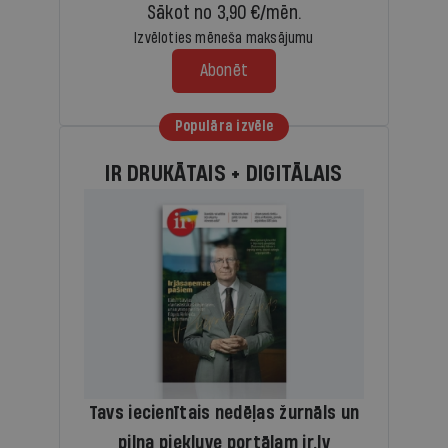
Sākot no 3,90 €/mēn.
Izvēloties mēneša maksājumu
Abonēt
Populāra izvēle
IR DRUKĀTAIS + DIGITĀLAIS
Tavs iecienītais nedēļas žurnāls un
pilna piekļuve portālam ir.lv