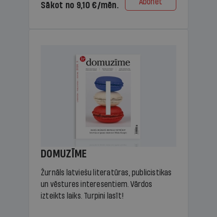
Abonēt
Sākot no 9,10 €/mēn.
DOMUZĪME
Žurnāls latviešu literatūras, publicistikas
un vēstures interesentiem. Vārdos
izteikts laiks. Turpini lasīt!