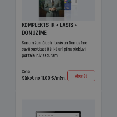
KOMPLEKTS IR + LASIS +
DOMUZĪME
Saņem žurnālus Ir, Lasis un Domuzīme
savā pastkastītē, kā arī pilnu piekļuvi
portāla ir.lv saturam.
Cena
Abonēt
Sākot no 11,00 €/mēn.