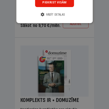
PIEKRIST VISĀM
lasāmviela vecākiem.
RĀDĪT DETAĻAS
Cena
Abonēt
Sākot no 9,70 €/mēn.
KOMPLEKTS IR + DOMUZĪME