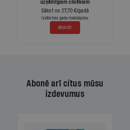
uzņēmīgiem cilvēkiem
Sākot no 27,70 €/gadā
Izvēloties gada maksājumu
Abonēt
Abonē arī citus mūsu
izdevumus