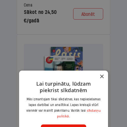
Cena
Sākot no 24,50
Abonēt
€/gadā
×
Lai turpinātu, lūdzam
piekrist sīkdatnēm
Mēs izmantojam tikai sīkdatnes, kas nepieciešamas
lapas darbībai un analītikai. Lapas kreisajā stūrī
KOMPLEKTS IR + LASIS
sīkdatņu
vienmēr var mainīt piekrišanu. Vairāk lasi
politikā.
Ģimenes komplekts – aizraujošs
lasāmžurnāls bērniem un analītiska