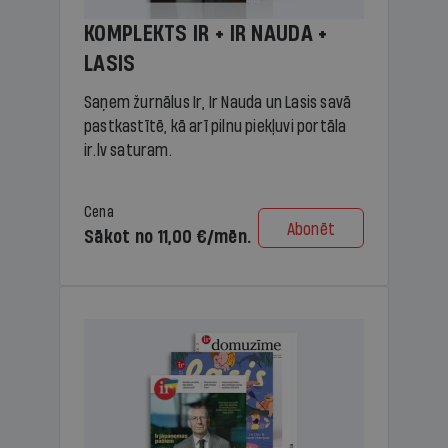
KOMPLEKTS IR + IR NAUDA +
LASIS
Saņem žurnālus Ir, Ir Nauda un Lasis savā
pastkastītē, kā arī pilnu piekļuvi portāla
ir.lv saturam.
Cena
Abonēt
Sākot no 11,00 €/mēn.