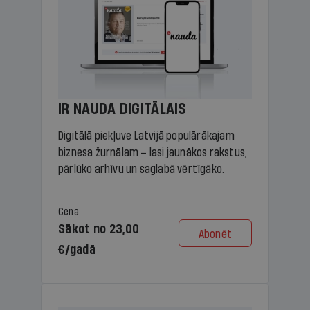
IR NAUDA DIGITĀLAIS
Digitālā piekļuve Latvijā populārākajam
biznesa žurnālam – lasi jaunākos rakstus,
pārlūko arhīvu un saglabā vērtīgāko.
Cena
Sākot no 23,00
Abonēt
€/gadā