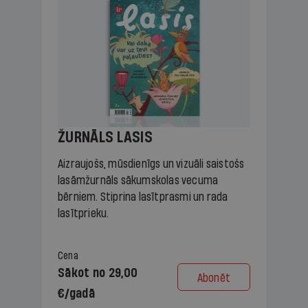
ŽURNĀLS LASIS
Aizraujošs, mūsdienīgs un vizuāli saistošs
lasāmžurnāls sākumskolas vecuma
bērniem. Stiprina lasītprasmi un rada
lasītprieku.
Cena
Sākot no 29,00
Abonēt
€/gadā