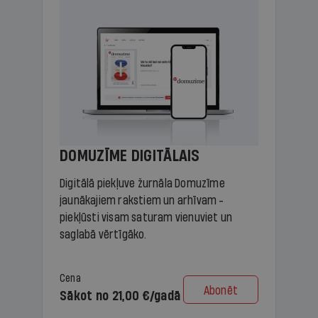
DOMUZĪME DIGITĀLAIS
Digitālā piekļuve žurnāla Domuzīme
jaunākajiem rakstiem un arhīvam -
piekļūsti visam saturam vienuviet un
saglabā vērtīgāko.
Cena
Abonēt
Sākot no 21,00 €/gadā