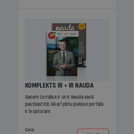
KOMPLEKTS IR + IR NAUDA
Saņem žurnālus Ir un Ir Nauda savā
pastkastītē, kā arī pilnu piekļuvi portāla
ir.lv saturam.
Cena