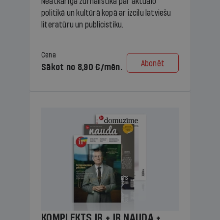
Neatkarīga žurnālistika par aktuālo
politikā un kultūrā kopā ar izcilu latviešu
literatūru un publicistiku.
Cena
Abonēt
Sākot no 8,90 €/mēn.
KOMPLEKTS IR + IR NAUDA +