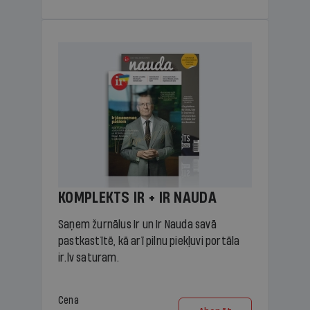
KOMPLEKTS IR + IR NAUDA
Saņem žurnālus Ir un Ir Nauda savā
pastkastītē, kā arī pilnu piekļuvi portāla
ir.lv saturam.
Cena