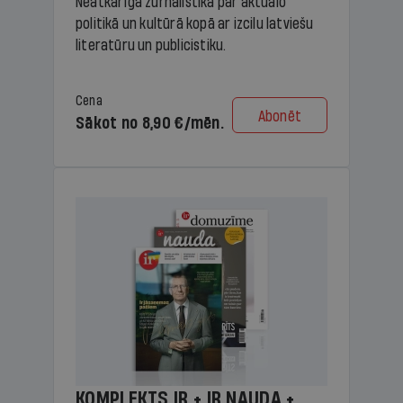
Neatkarīga žurnālistika par aktuālo
politikā un kultūrā kopā ar izcilu latviešu
literatūru un publicistiku.
Cena
Abonēt
Sākot no 8,90 €/mēn.
KOMPLEKTS IR + IR NAUDA +