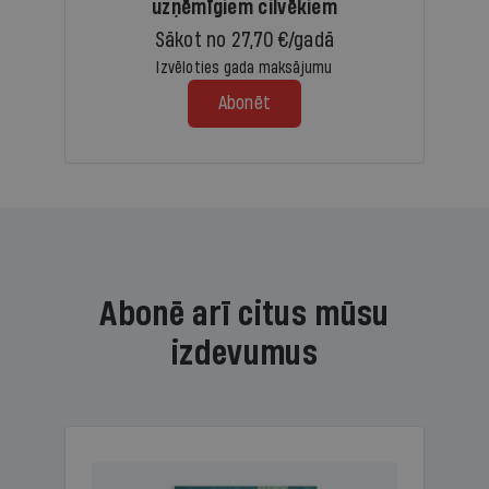
uzņēmīgiem cilvēkiem
Sākot no 27,70 €/gadā
Izvēloties gada maksājumu
Abonēt
Abonē arī citus mūsu
izdevumus