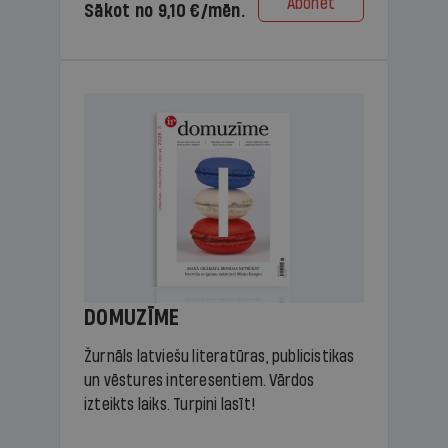
Abonēt
Sākot no 9,10 €/mēn.
DOMUZĪME
Žurnāls latviešu literatūras, publicistikas
un vēstures interesentiem. Vārdos
izteikts laiks. Turpini lasīt!