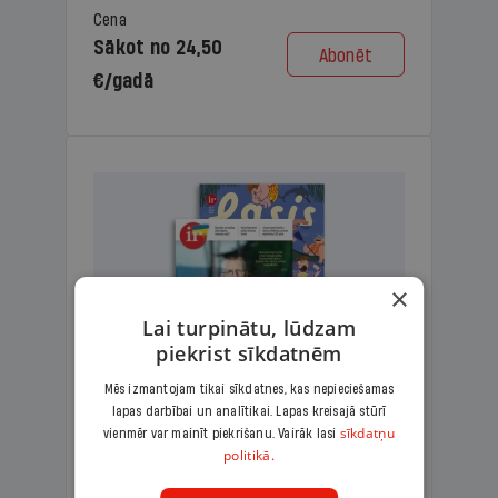
Cena
Sākot no 24,50
Abonēt
€/gadā
×
Lai turpinātu, lūdzam
piekrist sīkdatnēm
Mēs izmantojam tikai sīkdatnes, kas nepieciešamas
lapas darbībai un analītikai. Lapas kreisajā stūrī
KOMPLEKTS IR + LASIS
sīkdatņu
vienmēr var mainīt piekrišanu. Vairāk lasi
politikā.
Ģimenes komplekts – aizraujošs
lasāmžurnāls bērniem un analītiska