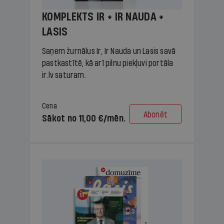
KOMPLEKTS IR + IR NAUDA +
LASIS
Saņem žurnālus Ir, Ir Nauda un Lasis savā
pastkastītē, kā arī pilnu piekļuvi portāla
ir.lv saturam.
Cena
Abonēt
Sākot no 11,00 €/mēn.