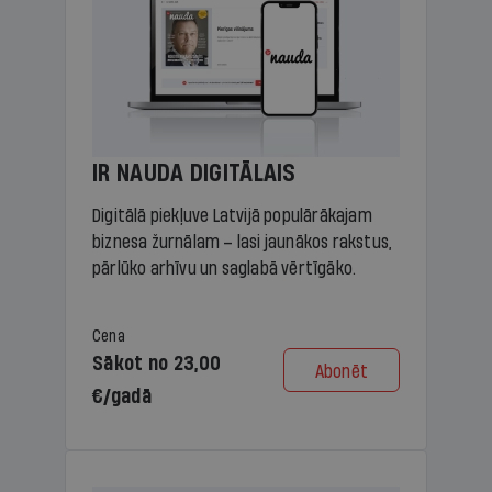
IR NAUDA DIGITĀLAIS
Digitālā piekļuve Latvijā populārākajam
biznesa žurnālam – lasi jaunākos rakstus,
pārlūko arhīvu un saglabā vērtīgāko.
Cena
Sākot no 23,00
Abonēt
€/gadā