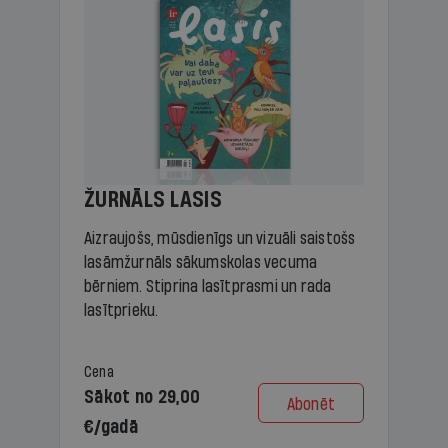
ŽURNĀLS LASIS
Aizraujošs, mūsdienīgs un vizuāli saistošs
lasāmžurnāls sākumskolas vecuma
bērniem. Stiprina lasītprasmi un rada
lasītprieku.
Cena
Sākot no 29,00
Abonēt
€/gadā