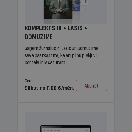
KOMPLEKTS IR + LASIS +
DOMUZĪME
Saņem žurnālus Ir, Lasis un Domuzīme
savā pastkastītē, kā arī pilnu piekļuvi
portāla ir.lv saturam.
Cena
Abonēt
Sākot no 11,00 €/mēn.