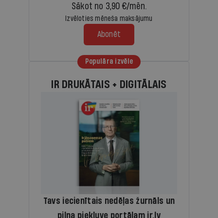
Sākot no 3,90 €/mēn.
Izvēloties mēneša maksājumu
Abonēt
Populāra izvēle
IR DRUKĀTAIS + DIGITĀLAIS
Tavs iecienītais nedēļas žurnāls un
pilna piekļuve portālam ir.lv