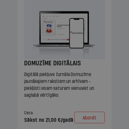
DOMUZĪME DIGITĀLAIS
Digitālā piekļuve žurnāla Domuzīme
jaunākajiem rakstiem un arhīvam -
piekļūsti visam saturam vienuviet un
saglabā vērtīgāko.
Cena
Abonēt
Sākot no 21,00 €/gadā