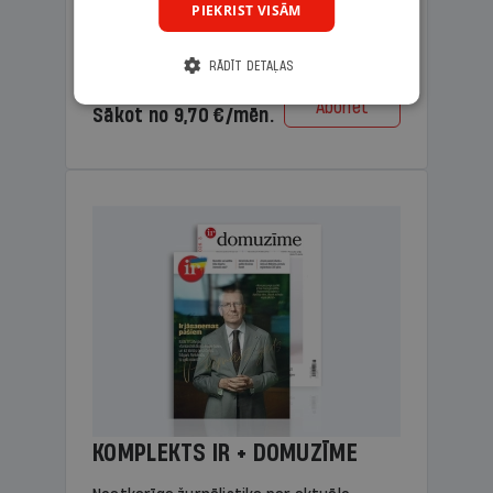
PIEKRIST VISĀM
lasāmviela vecākiem.
RĀDĪT DETAĻAS
Cena
Abonēt
Sākot no 9,70 €/mēn.
KOMPLEKTS IR + DOMUZĪME