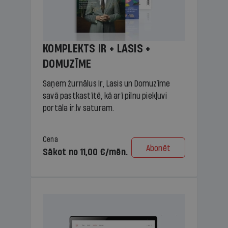
KOMPLEKTS IR + LASIS +
DOMUZĪME
Saņem žurnālus Ir, Lasis un Domuzīme
savā pastkastītē, kā arī pilnu piekļuvi
portāla ir.lv saturam.
Cena
Abonēt
Sākot no 11,00 €/mēn.