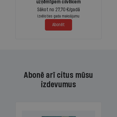
uzņēmīgiem cilvēkiem
Sākot no 27,70 €/gadā
Izvēloties gada maksājumu
Abonēt
Abonē arī citus mūsu
izdevumus