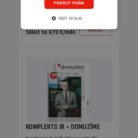
PIEKRIST VISĀM
lasāmviela vecākiem.
RĀDĪT DETAĻAS
Cena
Abonēt
Sākot no 9,70 €/mēn.
KOMPLEKTS IR + DOMUZĪME