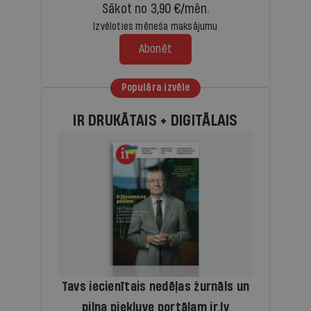
Sākot no 3,90 €/mēn.
Izvēloties mēneša maksājumu
Abonēt
Populāra izvēle
IR DRUKĀTAIS + DIGITĀLAIS
Tavs iecienītais nedēļas žurnāls un
pilna piekļuve portālam ir.lv