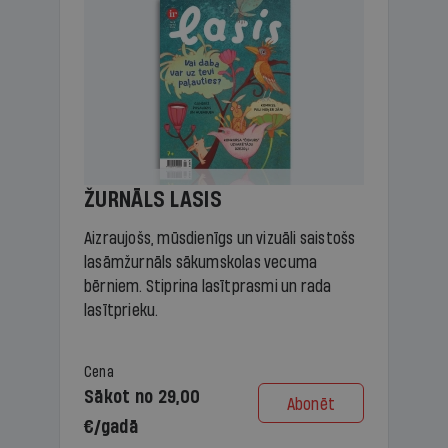
ŽURNĀLS LASIS
Aizraujošs, mūsdienīgs un vizuāli saistošs
lasāmžurnāls sākumskolas vecuma
bērniem. Stiprina lasītprasmi un rada
lasītprieku.
Cena
Sākot no 29,00
Abonēt
€/gadā