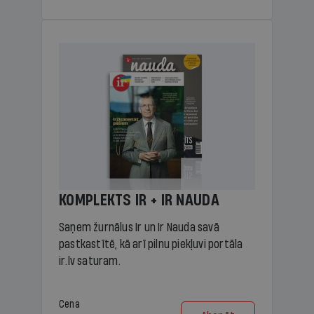
KOMPLEKTS IR + IR NAUDA
Saņem žurnālus Ir un Ir Nauda savā
pastkastītē, kā arī pilnu piekļuvi portāla
ir.lv saturam.
Cena