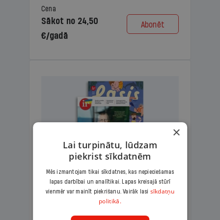
Cena
Sākot no 24,50
Abonēt
€/gadā
×
Lai turpinātu, lūdzam
piekrist sīkdatnēm
Mēs izmantojam tikai sīkdatnes, kas nepieciešamas
lapas darbībai un analītikai. Lapas kreisajā stūrī
KOMPLEKTS IR + LASIS
sīkdatņu
vienmēr var mainīt piekrišanu. Vairāk lasi
politikā.
Ģimenes komplekts – aizraujošs
lasāmžurnāls bērniem un analītiska