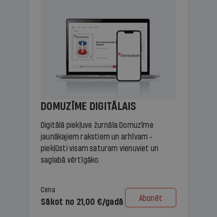
DOMUZĪME DIGITĀLAIS
Digitālā piekļuve žurnāla Domuzīme
jaunākajiem rakstiem un arhīvam -
piekļūsti visam saturam vienuviet un
saglabā vērtīgāko.
Cena
Abonēt
Sākot no 21,00 €/gadā