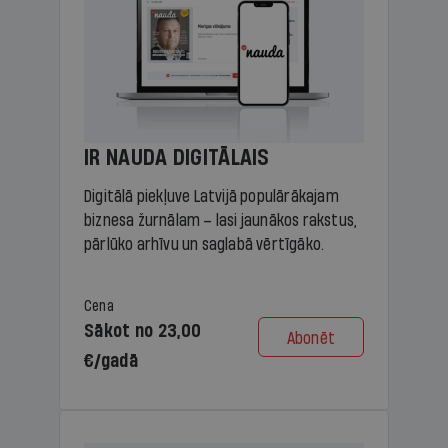
IR NAUDA DIGITĀLAIS
Digitālā piekļuve Latvijā populārākajam
biznesa žurnālam – lasi jaunākos rakstus,
pārlūko arhīvu un saglabā vērtīgāko.
Cena
Sākot no 23,00
Abonēt
€/gadā