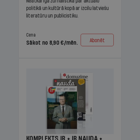
Neatkarīga žurnālistika par aktuālo
politikā un kultūrā kopā ar izcilu latviešu
literatūru un publicistiku.
Cena
Abonēt
Sākot no 8,90 €/mēn.
KOMPLEKTS IR + IR NAUDA +