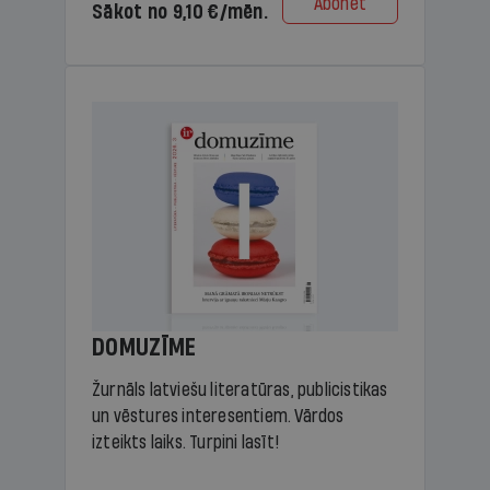
Abonēt
Sākot no 9,10 €/mēn.
DOMUZĪME
Žurnāls latviešu literatūras, publicistikas
un vēstures interesentiem. Vārdos
izteikts laiks. Turpini lasīt!