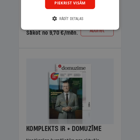
PIEKRIST VISĀM
lasāmviela vecākiem.
RĀDĪT DETAĻAS
Cena
Abonēt
Sākot no 9,70 €/mēn.
KOMPLEKTS IR + DOMUZĪME