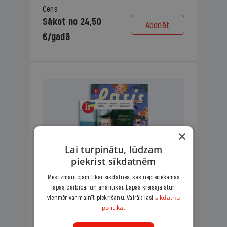
Cena
Sākot no 24,50
Abonēt
€/gadā
×
Lai turpinātu, lūdzam
piekrist sīkdatnēm
Mēs izmantojam tikai sīkdatnes, kas nepieciešamas
lapas darbībai un analītikai. Lapas kreisajā stūrī
KOMPLEKTS IR + LASIS
sīkdatņu
vienmēr var mainīt piekrišanu. Vairāk lasi
politikā.
Ģimenes komplekts – aizraujošs
lasāmžurnāls bērniem un analītiska