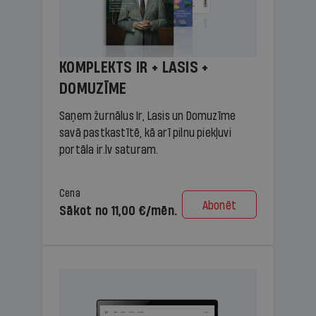
KOMPLEKTS IR + LASIS +
DOMUZĪME
Saņem žurnālus Ir, Lasis un Domuzīme
savā pastkastītē, kā arī pilnu piekļuvi
portāla ir.lv saturam.
Cena
Abonēt
Sākot no 11,00 €/mēn.