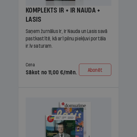
KOMPLEKTS IR + IR NAUDA +
LASIS
Saņem žurnālus Ir, Ir Nauda un Lasis savā
pastkastītē, kā arī pilnu piekļuvi portāla
ir.lv saturam.
Cena
Abonēt
Sākot no 11,00 €/mēn.