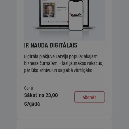
IR NAUDA DIGITĀLAIS
Digitālā piekļuve Latvijā populārākajam
biznesa žurnālam – lasi jaunākos rakstus,
pārlūko arhīvu un saglabā vērtīgāko.
Cena
Sākot no 23,00
Abonēt
€/gadā