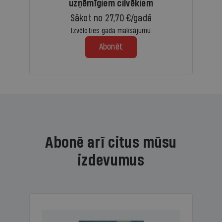
uzņēmīgiem cilvēkiem
Sākot no 27,70 €/gadā
Izvēloties gada maksājumu
Abonēt
Abonē arī citus mūsu
izdevumus