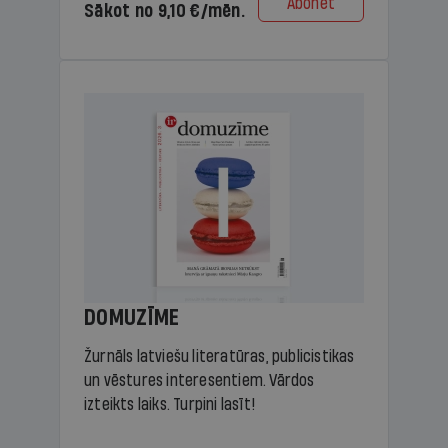
Abonēt
Sākot no 9,10 €/mēn.
DOMUZĪME
Žurnāls latviešu literatūras, publicistikas
un vēstures interesentiem. Vārdos
izteikts laiks. Turpini lasīt!