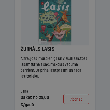
ŽURNĀLS LASIS
Aizraujošs, mūsdienīgs un vizuāli saistošs
lasāmžurnāls sākumskolas vecuma
bērniem. Stiprina lasītprasmi un rada
lasītprieku.
Cena
Sākot no 29,00
Abonēt
€/gadā