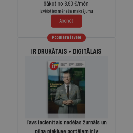
Sākot no 3,90 €/mēn.
Izvēloties mēneša maksājumu
Abonēt
Populāra izvēle
IR DRUKĀTAIS + DIGITĀLAIS
Tavs iecienītais nedēļas žurnāls un
pilna piekļuve portālam ir.lv