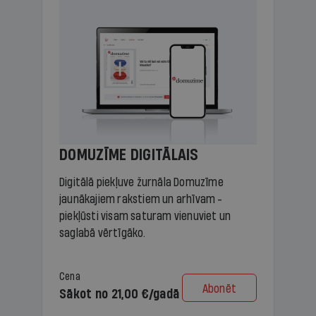
DOMUZĪME DIGITĀLAIS
Digitālā piekļuve žurnāla Domuzīme
jaunākajiem rakstiem un arhīvam -
piekļūsti visam saturam vienuviet un
saglabā vērtīgāko.
Cena
Abonēt
Sākot no 21,00 €/gadā