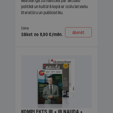
Neatkarīga žurnālistika par aktuālo
politikā un kultūrā kopā ar izcilu latviešu
literatūru un publicistiku.
Cena
Abonēt
Sākot no 8,90 €/mēn.
KOMPLEKTS IR + IR NAUDA +