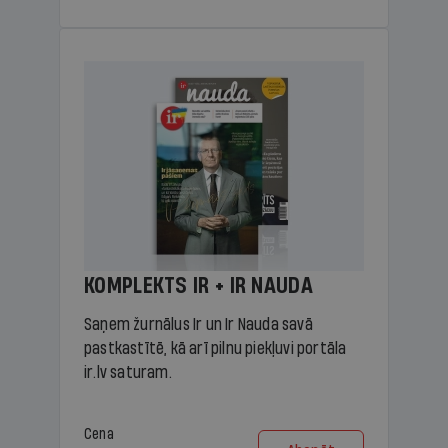
KOMPLEKTS IR + IR NAUDA
Saņem žurnālus Ir un Ir Nauda savā
pastkastītē, kā arī pilnu piekļuvi portāla
ir.lv saturam.
Cena