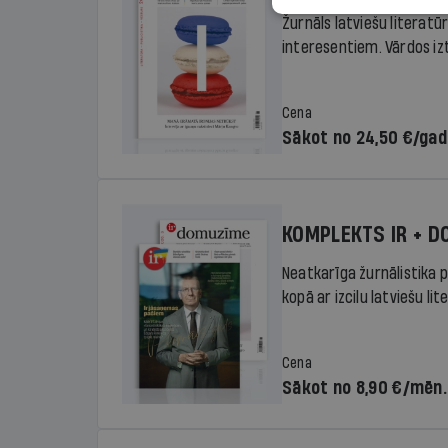
Žurnāls latviešu literatū
interesentiem. Vārdos izte
Cena
Sākot no 24,50 €/ga
KOMPLEKTS IR + 
Neatkarīga žurnālistika p
kopā ar izcilu latviešu lit
Cena
Sākot no 8,90 €/mēn.