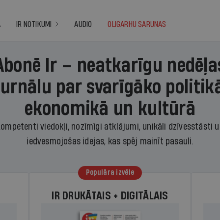
A
IR NOTIKUMI
AUDIO
OLIGARHU SARUNAS
Abonē Ir – neatkarīgu nedēļa
žurnālu par svarīgāko politikā
ekonomikā un kultūrā
ompetenti viedokļi, nozīmīgi atklājumi, unikāli dzīvesstāsti 
iedvesmojošas idejas, kas spēj mainīt pasauli.
Populāra izvēle
IR DRUKĀTAIS + DIGITĀLAIS