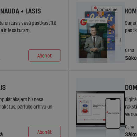
 NAUDA + LASIS
KOM
da un Lasis savā pastkastītē,
Saņem
la ir.lv saturam.
pastka
Cena
Abonēt
.
Sāko
AIS
DOM
 populārākajam biznesa
Digit
rakstus, pārlūko arhīvu un
rakst
vienu
Cena
Abonēt
dā
Sāko