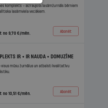
es komplekts – aizraujošs lasāmžurnāls bērniem
alītiska lasāmviela vecākiem.
Abonēt
t no 9,70 €/mēn.
PLEKTS IR + IR NAUDA + DOMUZĪME
 visus mūsu žurnālus un atbalsti kvalitatīvu
istiku.
Abonēt
t no 10,51 €/mēn.