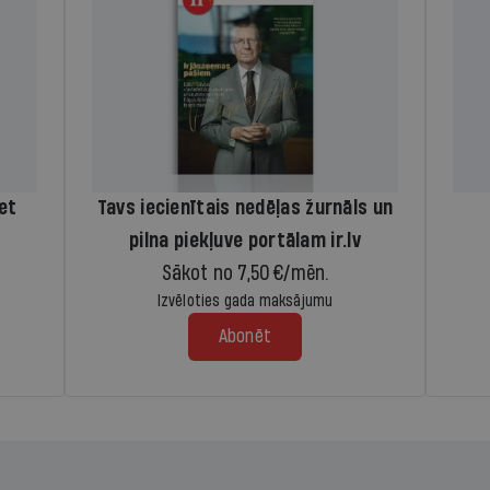
iet
Tavs iecienītais nedēļas žurnāls un
pilna piekļuve portālam ir.lv
Sākot no 7,50 €/mēn.
Izvēloties gada maksājumu
Abonēt