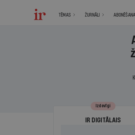
TĒMAS
ŽURNĀLI
ABONĒŠAN
K
Izdevīgi
IR DIGITĀLAIS