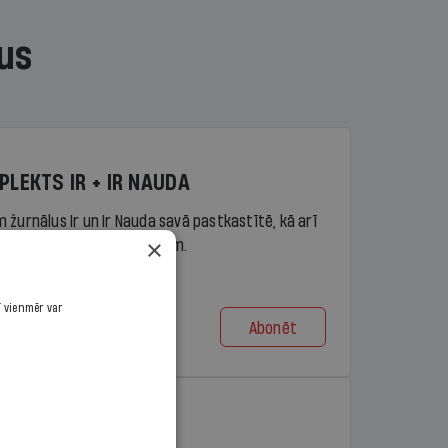
us
PLEKTS IR + IR NAUDA
 žurnālus Ir un Ir Nauda savā pastkastītē, kā arī
×
piekļuvi portāla ir.lv saturam.
ī vienmēr var
Abonēt
t no 9,10 €/mēn.
PLEKTS IR + LASIS