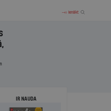
Ienākt
s
,
un
IR NAUDA