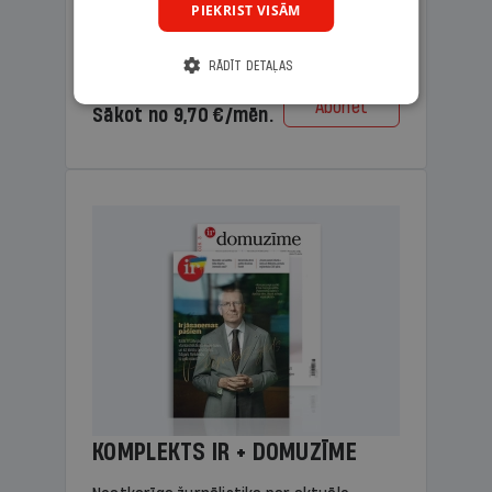
PIEKRIST VISĀM
lasāmviela vecākiem.
RĀDĪT DETAĻAS
Cena
Abonēt
Sākot no 9,70 €/mēn.
KOMPLEKTS IR + DOMUZĪME