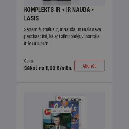
KOMPLEKTS IR + IR NAUDA +
LASIS
Saņem žurnālus Ir, Ir Nauda un Lasis savā
pastkastītē, kā arī pilnu piekļuvi portāla
ir.lv saturam.
Cena
Abonēt
Sākot no 11,00 €/mēn.