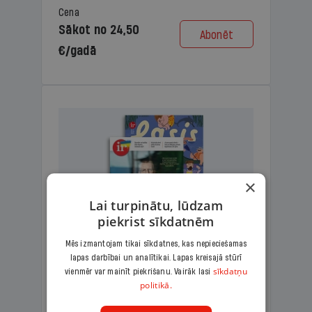
Cena
Sākot no 24,50
Abonēt
€/gadā
×
Lai turpinātu, lūdzam
piekrist sīkdatnēm
Mēs izmantojam tikai sīkdatnes, kas nepieciešamas
lapas darbībai un analītikai. Lapas kreisajā stūrī
KOMPLEKTS IR + LASIS
sīkdatņu
vienmēr var mainīt piekrišanu. Vairāk lasi
politikā.
Ģimenes komplekts – aizraujošs
lasāmžurnāls bērniem un analītiska