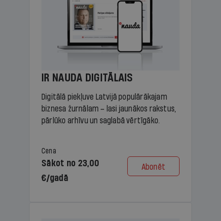
IR NAUDA DIGITĀLAIS
Digitālā piekļuve Latvijā populārākajam
biznesa žurnālam – lasi jaunākos rakstus,
pārlūko arhīvu un saglabā vērtīgāko.
Cena
Sākot no 23,00
Abonēt
€/gadā