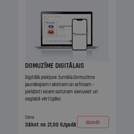
DOMUZĪME DIGITĀLAIS
Digitālā piekļuve žurnāla Domuzīme
jaunākajiem rakstiem un arhīvam -
piekļūsti visam saturam vienuviet un
saglabā vērtīgāko.
Cena
Abonēt
Sākot no 21,00 €/gadā