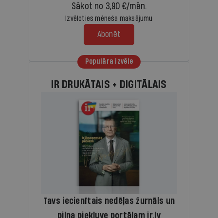
Sākot no 3,90 €/mēn.
Izvēloties mēneša maksājumu
Abonēt
Populāra izvēle
IR DRUKĀTAIS + DIGITĀLAIS
Tavs iecienītais nedēļas žurnāls un
pilna piekļuve portālam ir.lv