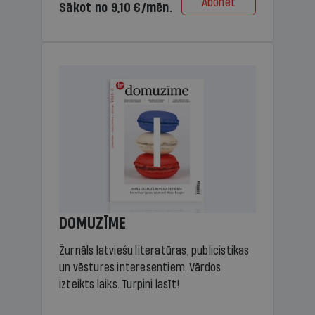
Abonēt
Sākot no 9,10 €/mēn.
DOMUZĪME
Žurnāls latviešu literatūras, publicistikas
un vēstures interesentiem. Vārdos
izteikts laiks. Turpini lasīt!