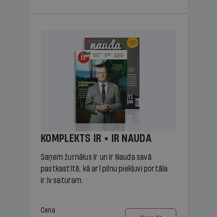
KOMPLEKTS IR + IR NAUDA
Saņem žurnālus Ir un Ir Nauda savā
pastkastītē, kā arī pilnu piekļuvi portāla
ir.lv saturam.
Cena