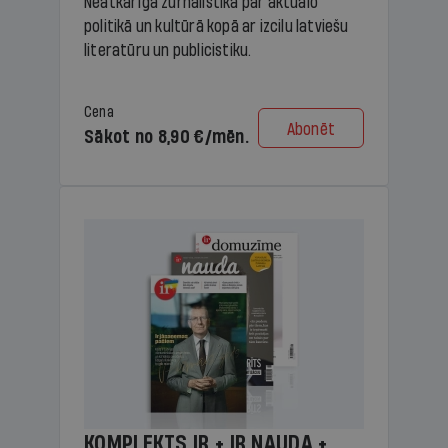
Neatkarīga žurnālistika par aktuālo
politikā un kultūrā kopā ar izcilu latviešu
literatūru un publicistiku.
Cena
Abonēt
Sākot no 8,90 €/mēn.
KOMPLEKTS IR + IR NAUDA +