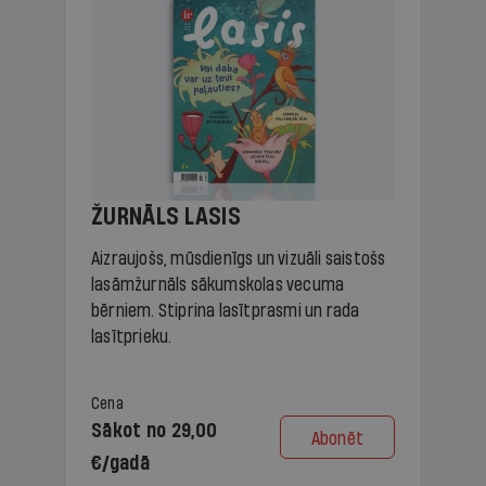
ŽURNĀLS LASIS
Aizraujošs, mūsdienīgs un vizuāli saistošs
lasāmžurnāls sākumskolas vecuma
bērniem. Stiprina lasītprasmi un rada
lasītprieku.
Cena
Sākot no 29,00
Abonēt
€/gadā