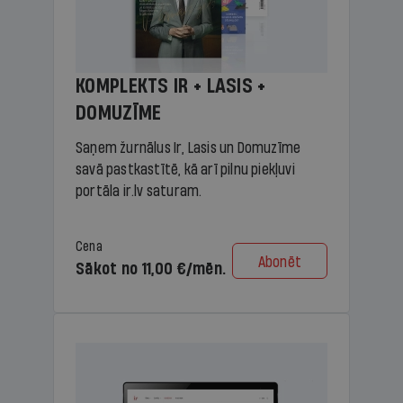
KOMPLEKTS IR + LASIS +
DOMUZĪME
Saņem žurnālus Ir, Lasis un Domuzīme
savā pastkastītē, kā arī pilnu piekļuvi
portāla ir.lv saturam.
Cena
Abonēt
Sākot no 11,00 €/mēn.