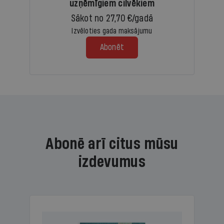
uzņēmīgiem cilvēkiem
Sākot no 27,70 €/gadā
Izvēloties gada maksājumu
Abonēt
Abonē arī citus mūsu
izdevumus