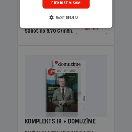
PIEKRIST VISĀM
lasāmviela vecākiem.
RĀDĪT DETAĻAS
Cena
Abonēt
Sākot no 9,70 €/mēn.
KOMPLEKTS IR + DOMUZĪME