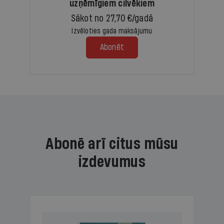
uzņēmīgiem cilvēkiem
Sākot no 27,70 €/gadā
Izvēloties gada maksājumu
Abonēt
Abonē arī citus mūsu
izdevumus