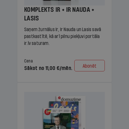
KOMPLEKTS IR + IR NAUDA +
LASIS
Saņem žurnālus Ir, Ir Nauda un Lasis savā
pastkastītē, kā arī pilnu piekļuvi portāla
ir.lv saturam.
Cena
Abonēt
Sākot no 11,00 €/mēn.