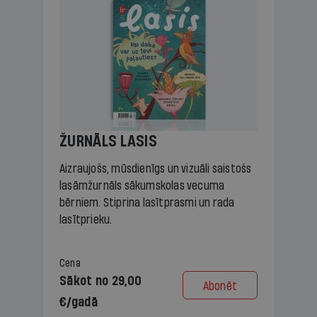
ŽURNĀLS LASIS
Aizraujošs, mūsdienīgs un vizuāli saistošs
lasāmžurnāls sākumskolas vecuma
bērniem. Stiprina lasītprasmi un rada
lasītprieku.
Cena
Sākot no 29,00
Abonēt
€/gadā