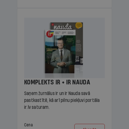
KOMPLEKTS IR + IR NAUDA
Saņem žurnālus Ir un Ir Nauda savā
pastkastītē, kā arī pilnu piekļuvi portāla
ir.lv saturam.
Cena