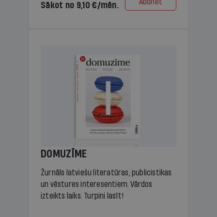
Abonēt
Sākot no 9,10 €/mēn.
DOMUZĪME
Žurnāls latviešu literatūras, publicistikas
un vēstures interesentiem. Vārdos
izteikts laiks. Turpini lasīt!