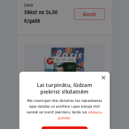
Cena
Sākot no 24,50
Abonēt
€/gadā
×
Lai turpinātu, lūdzam
piekrist sīkdatnēm
Mēs izmantojam tikai sīkdatnes, kas nepieciešamas
lapas darbībai un analītikai. Lapas kreisajā stūrī
KOMPLEKTS IR + LASIS
sīkdatņu
vienmēr var mainīt piekrišanu. Vairāk lasi
politikā.
Ģimenes komplekts – aizraujošs
lasāmžurnāls bērniem un analītiska