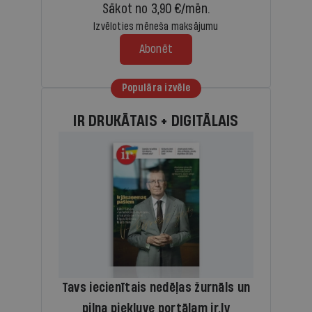
Sākot no 3,90 €/mēn.
Izvēloties mēneša maksājumu
Abonēt
Populāra izvēle
IR DRUKĀTAIS + DIGITĀLAIS
Tavs iecienītais nedēļas žurnāls un
pilna piekļuve portālam ir.lv