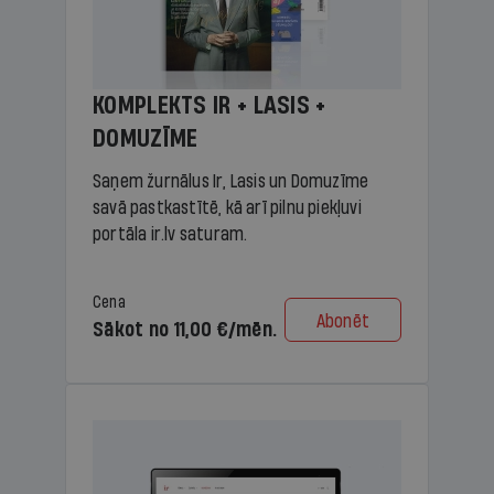
KOMPLEKTS IR + LASIS +
DOMUZĪME
Saņem žurnālus Ir, Lasis un Domuzīme
savā pastkastītē, kā arī pilnu piekļuvi
portāla ir.lv saturam.
Cena
Abonēt
Sākot no 11,00 €/mēn.