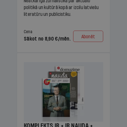
Neatkarīga žurnālistika par aktuālo
politikā un kultūrā kopā ar izcilu latviešu
literatūru un publicistiku.
Cena
Abonēt
Sākot no 8,90 €/mēn.
KOMPLEKTS IR + IR NAUDA +