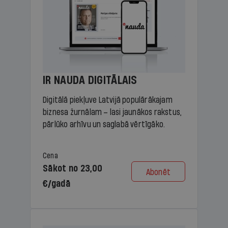
IR NAUDA DIGITĀLAIS
Digitālā piekļuve Latvijā populārākajam
biznesa žurnālam – lasi jaunākos rakstus,
pārlūko arhīvu un saglabā vērtīgāko.
Cena
Sākot no 23,00
Abonēt
€/gadā