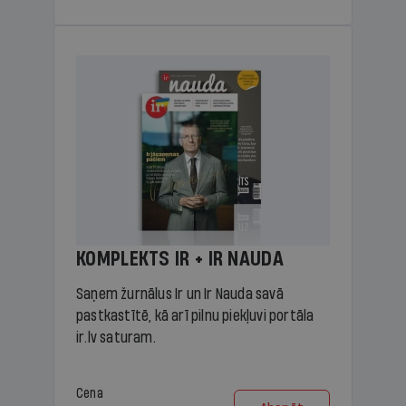
KOMPLEKTS IR + IR NAUDA
Saņem žurnālus Ir un Ir Nauda savā
pastkastītē, kā arī pilnu piekļuvi portāla
ir.lv saturam.
Cena