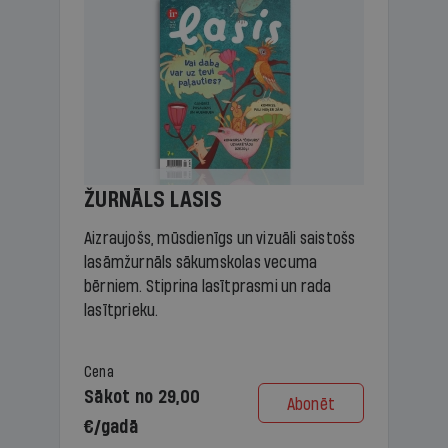
ŽURNĀLS LASIS
Aizraujošs, mūsdienīgs un vizuāli saistošs
lasāmžurnāls sākumskolas vecuma
bērniem. Stiprina lasītprasmi un rada
lasītprieku.
Cena
Sākot no 29,00
Abonēt
€/gadā