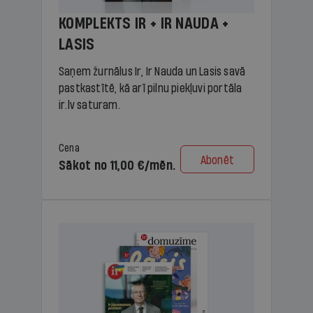
KOMPLEKTS IR + IR NAUDA +
LASIS
Saņem žurnālus Ir, Ir Nauda un Lasis savā
pastkastītē, kā arī pilnu piekļuvi portāla
ir.lv saturam.
Cena
Abonēt
Sākot no 11,00 €/mēn.