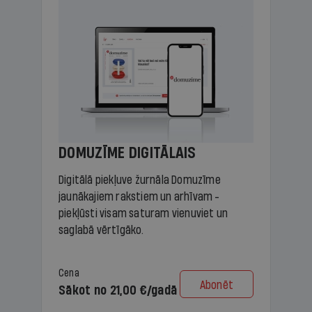
DOMUZĪME DIGITĀLAIS
Digitālā piekļuve žurnāla Domuzīme
jaunākajiem rakstiem un arhīvam -
piekļūsti visam saturam vienuviet un
saglabā vērtīgāko.
Cena
Abonēt
Sākot no 21,00 €/gadā