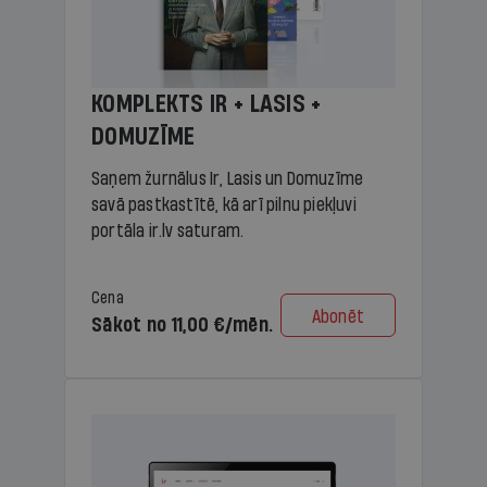
KOMPLEKTS IR + LASIS +
DOMUZĪME
Saņem žurnālus Ir, Lasis un Domuzīme
savā pastkastītē, kā arī pilnu piekļuvi
portāla ir.lv saturam.
Cena
Abonēt
Sākot no 11,00 €/mēn.