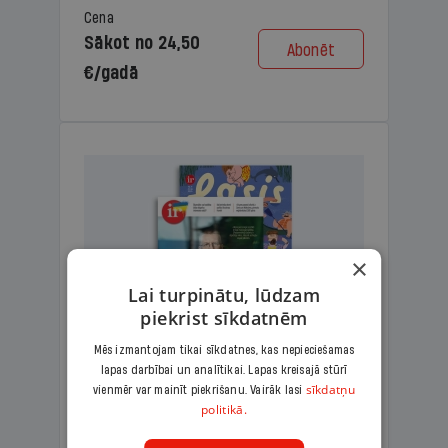
Cena
Sākot no 24,50
Abonēt
€/gadā
×
Lai turpinātu, lūdzam
piekrist sīkdatnēm
Mēs izmantojam tikai sīkdatnes, kas nepieciešamas
lapas darbībai un analītikai. Lapas kreisajā stūrī
KOMPLEKTS IR + LASIS
sīkdatņu
vienmēr var mainīt piekrišanu. Vairāk lasi
politikā.
Ģimenes komplekts – aizraujošs
lasāmžurnāls bērniem un analītiska