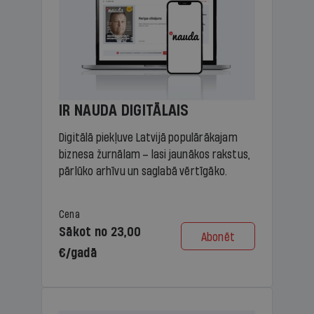
IR NAUDA DIGITĀLAIS
Digitālā piekļuve Latvijā populārākajam
biznesa žurnālam – lasi jaunākos rakstus,
pārlūko arhīvu un saglabā vērtīgāko.
Cena
Sākot no 23,00
Abonēt
€/gadā