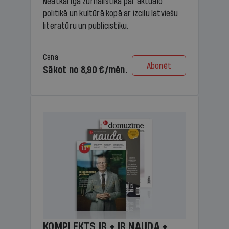
Neatkarīga žurnālistika par aktuālo
politikā un kultūrā kopā ar izcilu latviešu
literatūru un publicistiku.
Cena
Abonēt
Sākot no 8,90 €/mēn.
KOMPLEKTS IR + IR NAUDA +