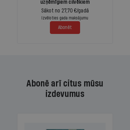
uzņēmīgiem cilvēkiem
Sākot no 27,70 €/gadā
Izvēloties gada maksājumu
Abonēt
Abonē arī citus mūsu
izdevumus