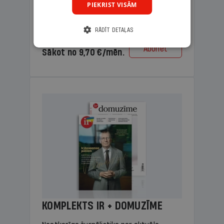
PIEKRIST VISĀM
lasāmviela vecākiem.
RĀDĪT DETAĻAS
Cena
Abonēt
Sākot no 9,70 €/mēn.
KOMPLEKTS IR + DOMUZĪME