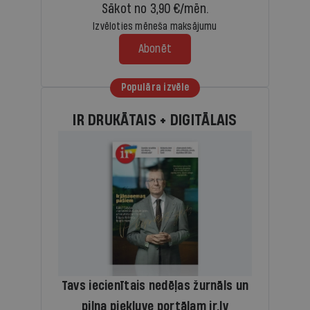
Sākot no 3,90 €/mēn.
Izvēloties mēneša maksājumu
Abonēt
Populāra izvēle
IR DRUKĀTAIS + DIGITĀLAIS
Tavs iecienītais nedēļas žurnāls un
pilna piekļuve portālam ir.lv