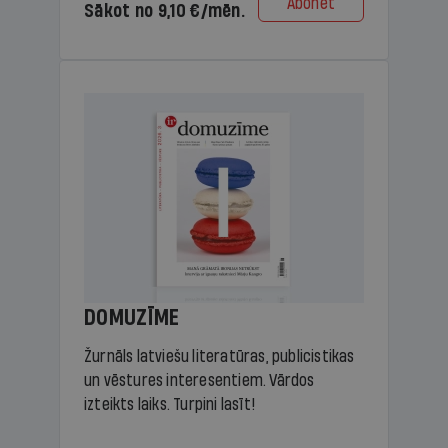
Abonēt
Sākot no 9,10 €/mēn.
DOMUZĪME
Žurnāls latviešu literatūras, publicistikas
un vēstures interesentiem. Vārdos
izteikts laiks. Turpini lasīt!