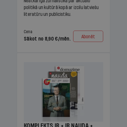
Neatkarīga žurnālistika par aktuālo
politikā un kultūrā kopā ar izcilu latviešu
literatūru un publicistiku.
Cena
Abonēt
Sākot no 8,90 €/mēn.
KOMPLEKTS IR + IR NAUDA +