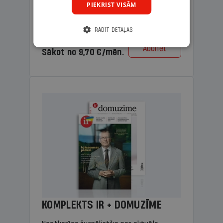
PIEKRIST VISĀM
lasāmviela vecākiem.
RĀDĪT DETAĻAS
Cena
Abonēt
Sākot no 9,70 €/mēn.
KOMPLEKTS IR + DOMUZĪME