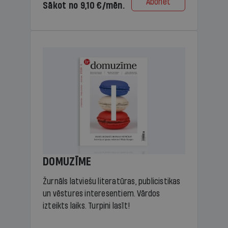
Abonēt
Sākot no 9,10 €/mēn.
DOMUZĪME
Žurnāls latviešu literatūras, publicistikas
un vēstures interesentiem. Vārdos
izteikts laiks. Turpini lasīt!