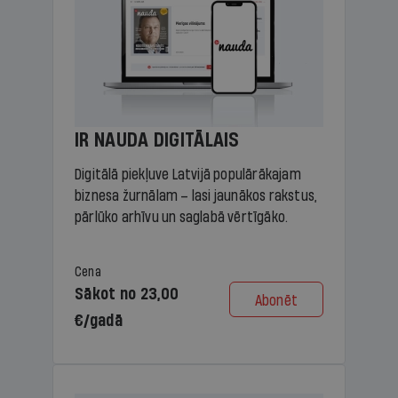
IR NAUDA DIGITĀLAIS
Digitālā piekļuve Latvijā populārākajam
biznesa žurnālam – lasi jaunākos rakstus,
pārlūko arhīvu un saglabā vērtīgāko.
Cena
Sākot no 23,00
Abonēt
€/gadā