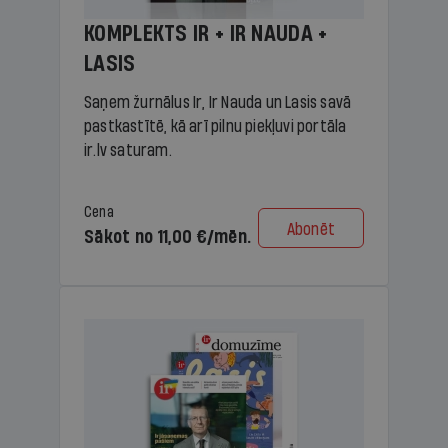
KOMPLEKTS IR + IR NAUDA +
LASIS
Saņem žurnālus Ir, Ir Nauda un Lasis savā
pastkastītē, kā arī pilnu piekļuvi portāla
ir.lv saturam.
Cena
Abonēt
Sākot no 11,00 €/mēn.