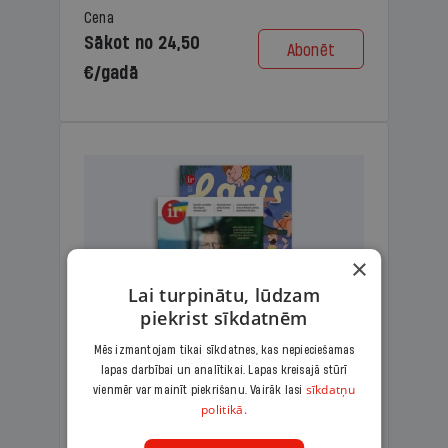
Cena
Sākot no 24,50
Abonēt
€/gadā
×
Lai turpinātu, lūdzam
piekrist sīkdatnēm
Mēs izmantojam tikai sīkdatnes, kas nepieciešamas
lapas darbībai un analītikai. Lapas kreisajā stūrī
KOMPLEKTS IR + LASIS
sīkdatņu
vienmēr var mainīt piekrišanu. Vairāk lasi
politikā.
Ģimenes komplekts – aizraujošs
lasāmžurnāls bērniem un analītiska