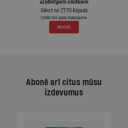
uzņēmīgiem cilvēkiem
Sākot no 27,70 €/gadā
Izvēloties gada maksājumu
Abonēt
Abonē arī citus mūsu
izdevumus