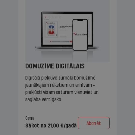
DOMUZĪME DIGITĀLAIS
Digitālā piekļuve žurnāla Domuzīme
jaunākajiem rakstiem un arhīvam -
piekļūsti visam saturam vienuviet un
saglabā vērtīgāko.
Cena
Abonēt
Sākot no 21,00 €/gadā