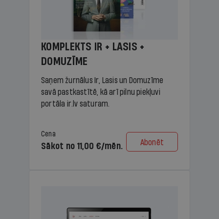
KOMPLEKTS IR + LASIS +
DOMUZĪME
Saņem žurnālus Ir, Lasis un Domuzīme
savā pastkastītē, kā arī pilnu piekļuvi
portāla ir.lv saturam.
Cena
Abonēt
Sākot no 11,00 €/mēn.