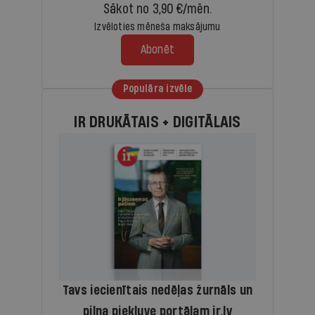
Sākot no 3,90 €/mēn.
Izvēloties mēneša maksājumu
Abonēt
Populāra izvēle
IR DRUKĀTAIS + DIGITĀLAIS
Tavs iecienītais nedēļas žurnāls un
pilna piekļuve portālam ir.lv