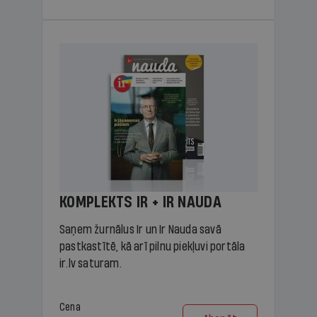
KOMPLEKTS IR + IR NAUDA
Saņem žurnālus Ir un Ir Nauda savā
pastkastītē, kā arī pilnu piekļuvi portāla
ir.lv saturam.
Cena