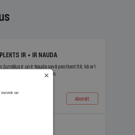
us
PLEKTS IR + IR NAUDA
 žurnālus Ir un Ir Nauda savā pastkastītē, kā arī
×
piekļuvi portāla ir.lv saturam.
ī vienmēr var
Abonēt
t no 9,10 €/mēn.
PLEKTS IR + LASIS