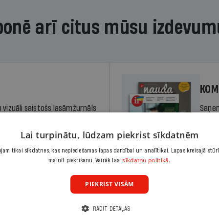
bonē arī citus mūsu izdevum
KOM
 vizuāli saistošs lasāmžurnāls
Saņem
iem. Stiprina lasītprasmi un
pilnu 
Lai turpinātu, lūdzam piekrist sīkdatnēm
am tikai sīkdatnes, kas nepieciešamas lapas darbībai un analītikai. Lapas kreisajā stūr
Cena
sīkdatņu politikā.
Abonēt
mainīt piekrišanu. Vairāk lasi
dā
Sāko
PIEKRIST VISĀM
RĀDĪT DETAĻAS
KOM