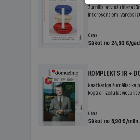
Žurnāls latviešu literatū
interesentiem. Vārdos izte
Cena
Sākot no 24,50 €/ga
KOMPLEKTS IR + 
Neatkarīga žurnālistika p
kopā ar izcilu latviešu lit
Cena
Sākot no 8,90 €/mēn.