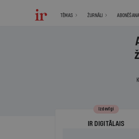
TĒMAS
ŽURNĀLI
ABONĒŠAN
K
Izdevīgi
IR DIGITĀLAIS