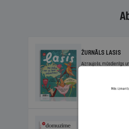
A
ŽURNĀLS LASIS
Aizraujošs, mūsdienīgs un
sākumskolas vecuma bērn
rada lasītprieku.
Mēs izmantoj
Cena
Sākot no 29,00 €/ga
DOMUZĪME