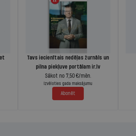
iet
Tavs iecienītais nedēļas žurnāls un
pilna piekļuve portālam ir.lv
Sākot no 7,50 €/mēn.
Izvēloties gada maksājumu
Abonēt