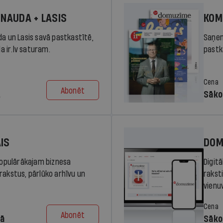
 NAUDA + LASIS
KOM
da un Lasis savā pastkastītē,
Saņem
la ir.lv saturam.
pastka
Cena
Abonēt
.
Sāko
AIS
DOM
 populārākajam biznesa
Digit
rakstus, pārlūko arhīvu un
rakst
vienu
Cena
Abonēt
dā
Sāko