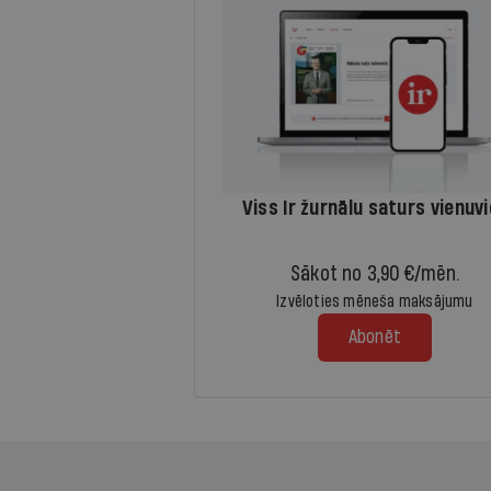
Viss Ir žurnālu saturs vienuv
Sākot no 3,90 €/mēn.
Izvēloties mēneša maksājumu
Abonēt