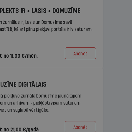
PLEKTS IR + LASIS + DOMUZĪME
 žurnālus Ir, Lasis un Domuzīme savā
stītē, kā arī pilnu piekļuvi portāla ir.lv saturam.
Abonēt
t no 11,00 €/mēn.
UZĪME DIGITĀLAIS
ālā piekļuve žurnāla Domuzīme jaunākajiem
iem un arhīvam - piekļūsti visam saturam
viet un saglabā vērtīgāko.
Abonēt
t no 21,00 €/gadā