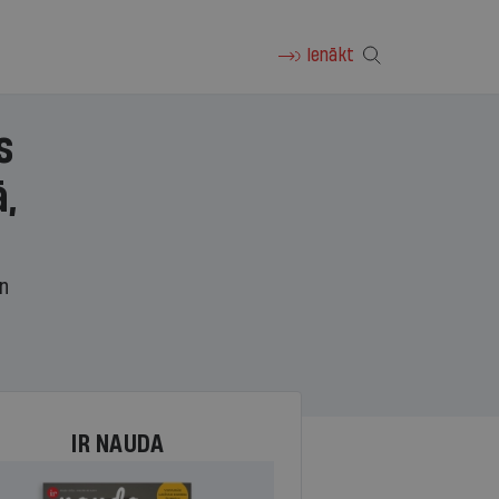
Ienākt
s
,
un
IR NAUDA