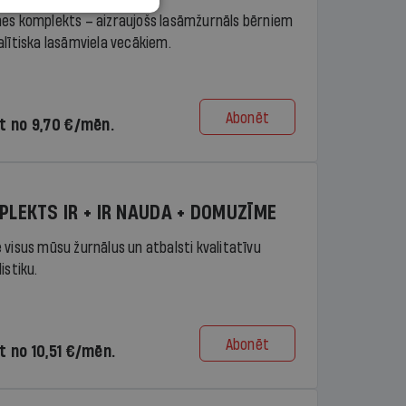
es komplekts – aizraujošs lasāmžurnāls bērniem
alītiska lasāmviela vecākiem.
Abonēt
t no 9,70 €/mēn.
PLEKTS IR + IR NAUDA + DOMUZĪME
 visus mūsu žurnālus un atbalsti kvalitatīvu
istiku.
Abonēt
t no 10,51 €/mēn.