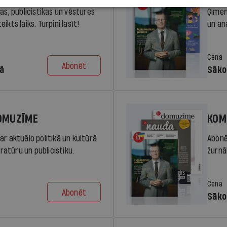
ras, publicistikas un vēstures
Ģimen
ikts laiks. Turpini lasīt!
un an
Cena
Abonēt
dā
Sāko
DOMUZĪME
KOM
ar aktuālo politikā un kultūrā
Abonē
eratūru un publicistiku.
žurnāl
Cena
Abonēt
Sāko