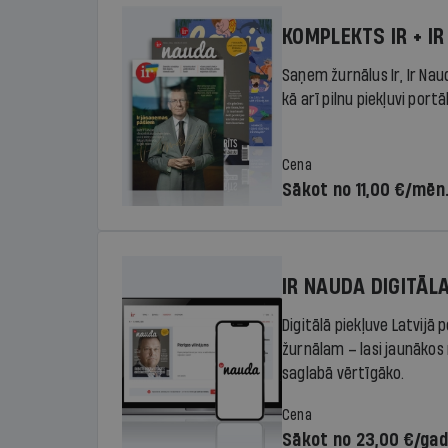
KOMPLEKTS IR + IR
Saņem žurnālus Ir, Ir Nau
kā arī pilnu piekļuvi portā
Cena
Sākot no 11,00 €/mēn
IR NAUDA DIGITĀL
Digitālā piekļuve Latvijā
žurnālam – lasi jaunākos 
saglabā vērtīgāko.
Cena
Sākot no 23,00 €/ga