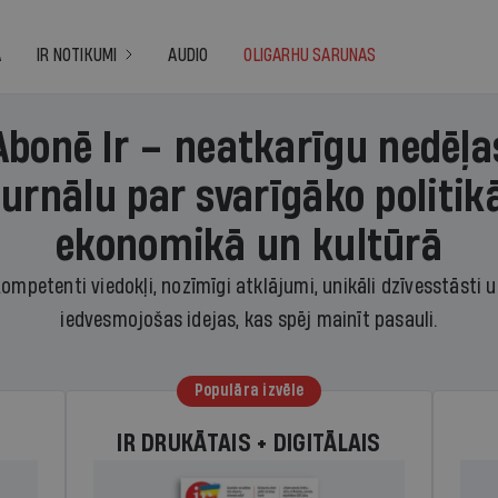
A
IR NOTIKUMI
AUDIO
OLIGARHU SARUNAS
Abonē Ir – neatkarīgu nedēļa
žurnālu par svarīgāko politikā
ekonomikā un kultūrā
ompetenti viedokļi, nozīmīgi atklājumi, unikāli dzīvesstāsti 
iedvesmojošas idejas, kas spēj mainīt pasauli.
Populāra izvēle
IR DRUKĀTAIS + DIGITĀLAIS