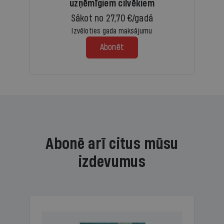
uzņēmīgiem cilvēkiem
Sākot no 27,70 €/gadā
Izvēloties gada maksājumu
Abonēt
Abonē arī citus mūsu
izdevumus