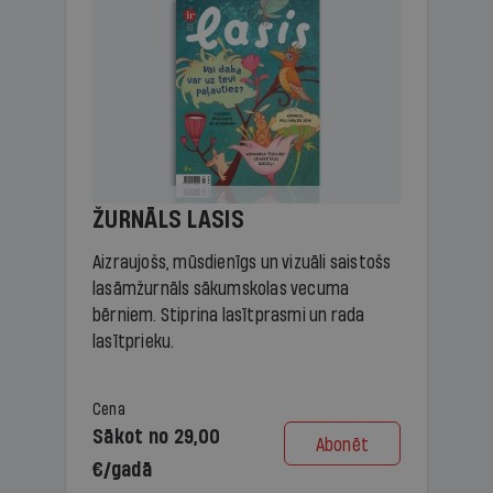
ŽURNĀLS LASIS
Aizraujošs, mūsdienīgs un vizuāli saistošs
lasāmžurnāls sākumskolas vecuma
bērniem. Stiprina lasītprasmi un rada
lasītprieku.
Cena
Sākot no 29,00
Abonēt
€/gadā