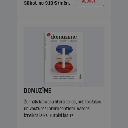
Abonēt
Sākot no 9,10 €/mēn.
DOMUZĪME
Žurnāls latviešu literatūras, publicistikas
un vēstures interesentiem. Vārdos
izteikts laiks. Turpini lasīt!