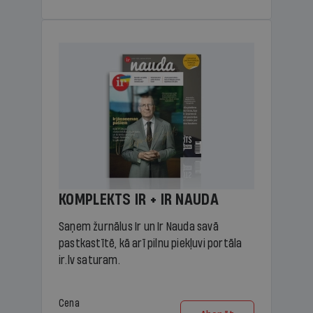
KOMPLEKTS IR + IR NAUDA
Saņem žurnālus Ir un Ir Nauda savā
pastkastītē, kā arī pilnu piekļuvi portāla
ir.lv saturam.
Cena