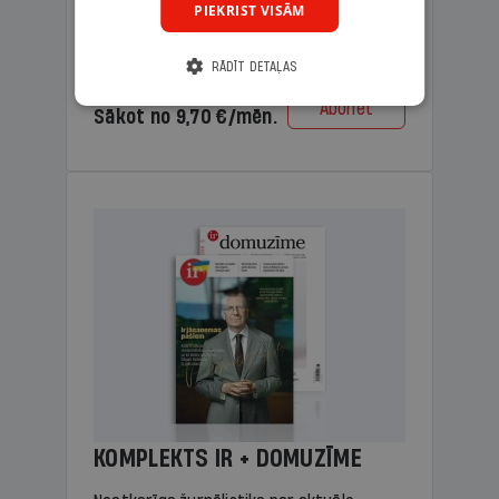
PIEKRIST VISĀM
lasāmviela vecākiem.
RĀDĪT DETAĻAS
Cena
Abonēt
Sākot no 9,70 €/mēn.
KOMPLEKTS IR + DOMUZĪME