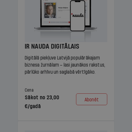
IR NAUDA DIGITĀLAIS
Digitālā piekļuve Latvijā populārākajam
biznesa žurnālam – lasi jaunākos rakstus,
pārlūko arhīvu un saglabā vērtīgāko.
Cena
Sākot no 23,00
Abonēt
€/gadā