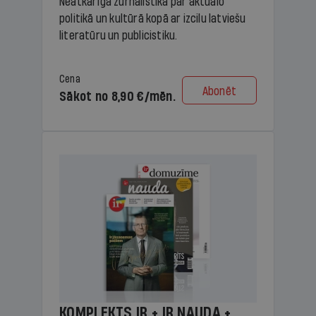
Neatkarīga žurnālistika par aktuālo
politikā un kultūrā kopā ar izcilu latviešu
literatūru un publicistiku.
Cena
Abonēt
Sākot no 8,90 €/mēn.
KOMPLEKTS IR + IR NAUDA +