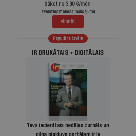
Sākot no 3,90 €/mēn.
Izvēloties mēneša maksājumu
Abonēt
Populāra izvēle
IR DRUKĀTAIS + DIGITĀLAIS
Tavs iecienītais nedēļas žurnāls un
pilna piekļuve portālam ir.lv