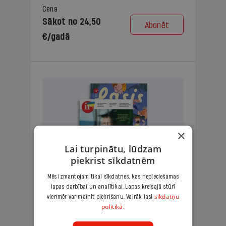
Cena
Sākot no 24,50
Abonēt
€/gadā
×
Lai turpinātu, lūdzam
piekrist sīkdatnēm
Mēs izmantojam tikai sīkdatnes, kas nepieciešamas
lapas darbībai un analītikai. Lapas kreisajā stūrī
KOMPLEKTS IR + LASIS
sīkdatņu
vienmēr var mainīt piekrišanu. Vairāk lasi
politikā.
Ģimenes komplekts – aizraujošs
lasāmžurnāls bērniem un analītiska