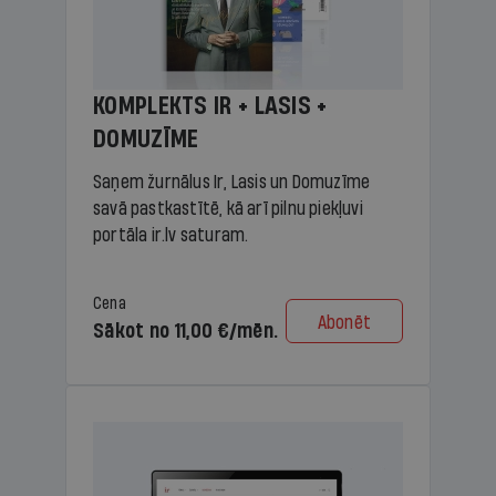
KOMPLEKTS IR + LASIS +
DOMUZĪME
Saņem žurnālus Ir, Lasis un Domuzīme
savā pastkastītē, kā arī pilnu piekļuvi
portāla ir.lv saturam.
Cena
Abonēt
Sākot no 11,00 €/mēn.