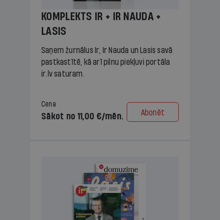
KOMPLEKTS IR + IR NAUDA +
LASIS
Saņem žurnālus Ir, Ir Nauda un Lasis savā
pastkastītē, kā arī pilnu piekļuvi portāla
ir.lv saturam.
Cena
Abonēt
Sākot no 11,00 €/mēn.