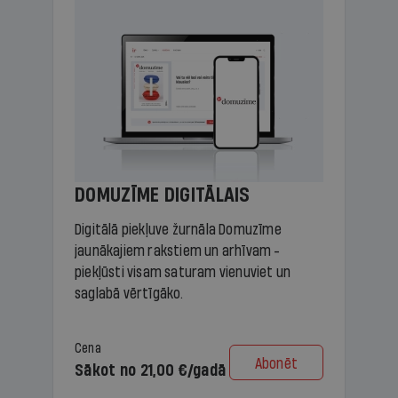
DOMUZĪME DIGITĀLAIS
Digitālā piekļuve žurnāla Domuzīme
jaunākajiem rakstiem un arhīvam -
piekļūsti visam saturam vienuviet un
saglabā vērtīgāko.
Cena
Abonēt
Sākot no 21,00 €/gadā