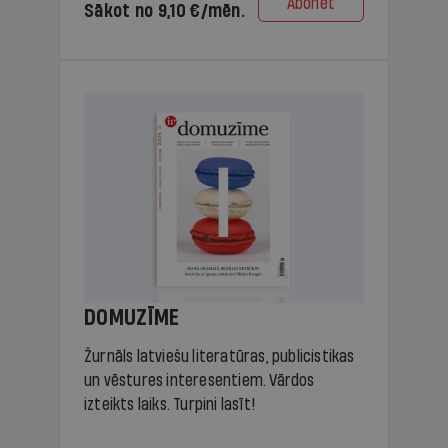
Abonēt
Sākot no 9,10 €/mēn.
DOMUZĪME
Žurnāls latviešu literatūras, publicistikas
un vēstures interesentiem. Vārdos
izteikts laiks. Turpini lasīt!