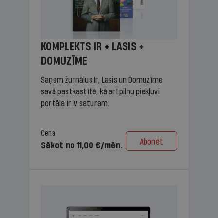
KOMPLEKTS IR + LASIS +
DOMUZĪME
Saņem žurnālus Ir, Lasis un Domuzīme
savā pastkastītē, kā arī pilnu piekļuvi
portāla ir.lv saturam.
Cena
Abonēt
Sākot no 11,00 €/mēn.