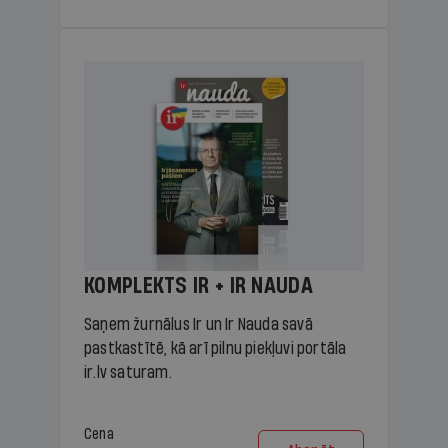
KOMPLEKTS IR + IR NAUDA
Saņem žurnālus Ir un Ir Nauda savā
pastkastītē, kā arī pilnu piekļuvi portāla
ir.lv saturam.
Cena