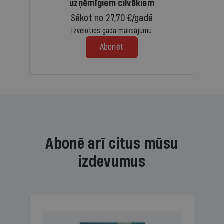
uzņēmīgiem cilvēkiem
Sākot no 27,70 €/gadā
Izvēloties gada maksājumu
Abonēt
Abonē arī citus mūsu
izdevumus