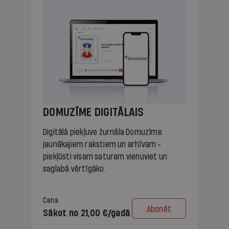
DOMUZĪME DIGITĀLAIS
Digitālā piekļuve žurnāla Domuzīme
jaunākajiem rakstiem un arhīvam -
piekļūsti visam saturam vienuviet un
saglabā vērtīgāko.
Cena
Abonēt
Sākot no 21,00 €/gadā