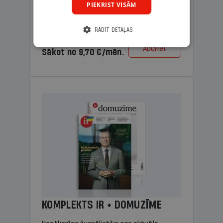
PIEKRIST VISĀM
lasāmviela vecākiem.
RĀDĪT DETAĻAS
Cena
Abonēt
Sākot no 9,70 €/mēn.
KOMPLEKTS IR + DOMUZĪME