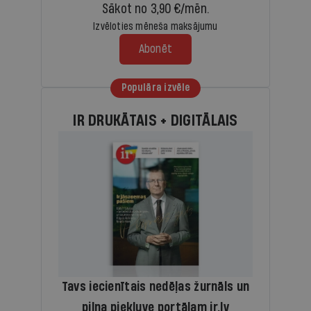
Sākot no 3,90 €/mēn.
Izvēloties mēneša maksājumu
Abonēt
Populāra izvēle
IR DRUKĀTAIS + DIGITĀLAIS
Tavs iecienītais nedēļas žurnāls un
pilna piekļuve portālam ir.lv