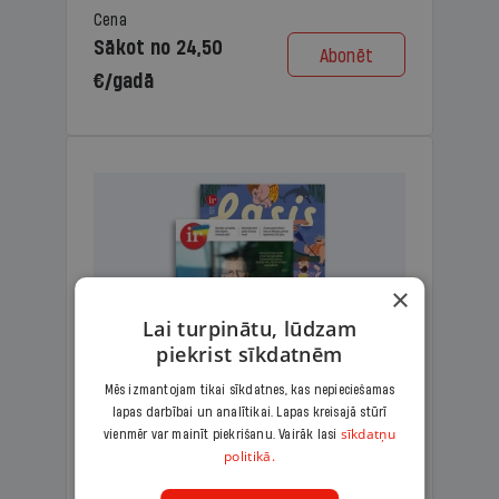
Cena
Sākot no 24,50
Abonēt
€/gadā
×
Lai turpinātu, lūdzam
piekrist sīkdatnēm
Mēs izmantojam tikai sīkdatnes, kas nepieciešamas
lapas darbībai un analītikai. Lapas kreisajā stūrī
KOMPLEKTS IR + LASIS
sīkdatņu
vienmēr var mainīt piekrišanu. Vairāk lasi
politikā.
Ģimenes komplekts – aizraujošs
lasāmžurnāls bērniem un analītiska