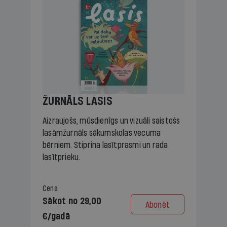
ŽURNĀLS LASIS
Aizraujošs, mūsdienīgs un vizuāli saistošs
lasāmžurnāls sākumskolas vecuma
bērniem. Stiprina lasītprasmi un rada
lasītprieku.
Cena
Sākot no 29,00
Abonēt
€/gadā