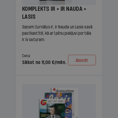
KOMPLEKTS IR + IR NAUDA +
LASIS
Saņem žurnālus Ir, Ir Nauda un Lasis savā
pastkastītē, kā arī pilnu piekļuvi portāla
ir.lv saturam.
Cena
Abonēt
Sākot no 11,00 €/mēn.