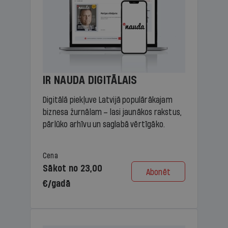
IR NAUDA DIGITĀLAIS
Digitālā piekļuve Latvijā populārākajam
biznesa žurnālam – lasi jaunākos rakstus,
pārlūko arhīvu un saglabā vērtīgāko.
Cena
Sākot no 23,00
Abonēt
€/gadā