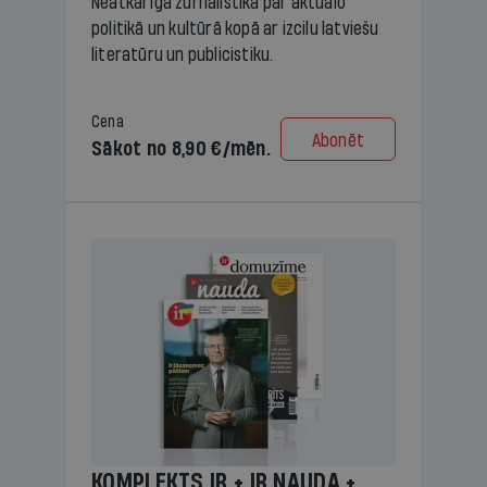
Neatkarīga žurnālistika par aktuālo
politikā un kultūrā kopā ar izcilu latviešu
literatūru un publicistiku.
Cena
Abonēt
Sākot no 8,90 €/mēn.
KOMPLEKTS IR + IR NAUDA +