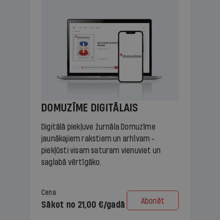
DOMUZĪME DIGITĀLAIS
Digitālā piekļuve žurnāla Domuzīme
jaunākajiem rakstiem un arhīvam -
piekļūsti visam saturam vienuviet un
saglabā vērtīgāko.
Cena
Abonēt
Sākot no 21,00 €/gadā