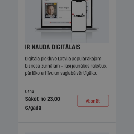
IR NAUDA DIGITĀLAIS
Digitālā piekļuve Latvijā populārākajam
biznesa žurnālam – lasi jaunākos rakstus,
pārlūko arhīvu un saglabā vērtīgāko.
Cena
Sākot no 23,00
Abonēt
€/gadā