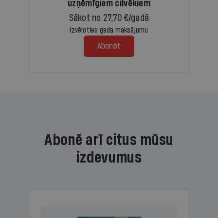
uzņēmīgiem cilvēkiem
Sākot no 27,70 €/gadā
Izvēloties gada maksājumu
Abonēt
Abonē arī citus mūsu
izdevumus