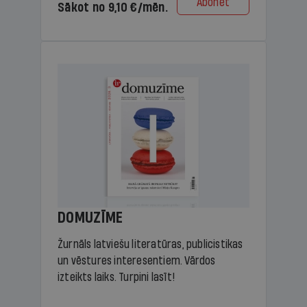
Abonēt
Sākot no 9,10 €/mēn.
DOMUZĪME
Žurnāls latviešu literatūras, publicistikas
un vēstures interesentiem. Vārdos
izteikts laiks. Turpini lasīt!