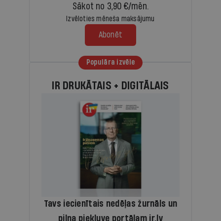
Sākot no 3,90 €/mēn.
Izvēloties mēneša maksājumu
Abonēt
Populāra izvēle
IR DRUKĀTAIS + DIGITĀLAIS
Tavs iecienītais nedēļas žurnāls un
pilna piekļuve portālam ir.lv