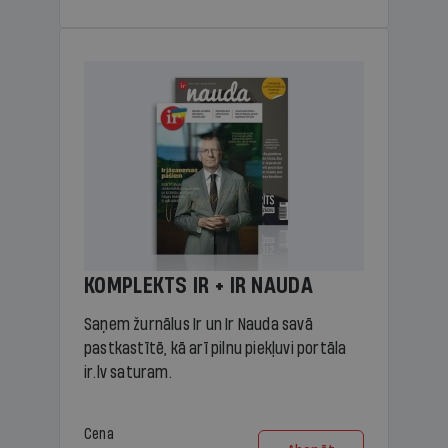
KOMPLEKTS IR + IR NAUDA
Saņem žurnālus Ir un Ir Nauda savā
pastkastītē, kā arī pilnu piekļuvi portāla
ir.lv saturam.
Cena