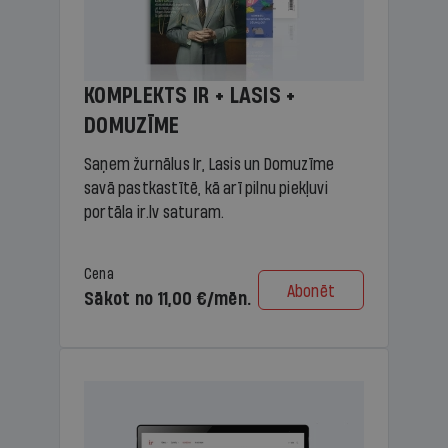
KOMPLEKTS IR + LASIS +
DOMUZĪME
Saņem žurnālus Ir, Lasis un Domuzīme
savā pastkastītē, kā arī pilnu piekļuvi
portāla ir.lv saturam.
Cena
Abonēt
Sākot no 11,00 €/mēn.