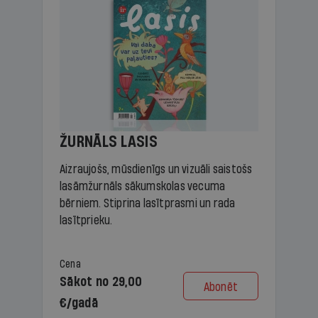
ŽURNĀLS LASIS
Aizraujošs, mūsdienīgs un vizuāli saistošs
lasāmžurnāls sākumskolas vecuma
bērniem. Stiprina lasītprasmi un rada
lasītprieku.
Cena
Sākot no 29,00
Abonēt
€/gadā