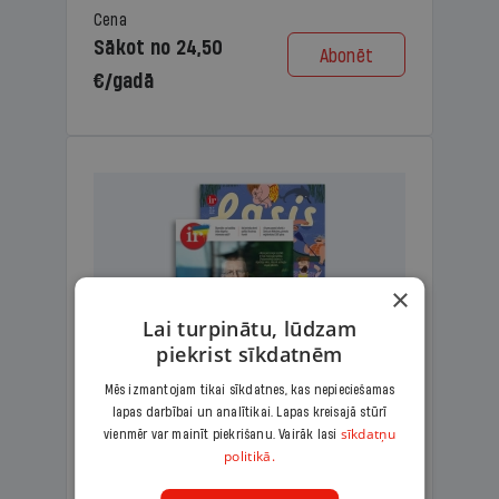
Cena
Sākot no 24,50
Abonēt
€/gadā
×
Lai turpinātu, lūdzam
piekrist sīkdatnēm
Mēs izmantojam tikai sīkdatnes, kas nepieciešamas
lapas darbībai un analītikai. Lapas kreisajā stūrī
KOMPLEKTS IR + LASIS
sīkdatņu
vienmēr var mainīt piekrišanu. Vairāk lasi
politikā.
Ģimenes komplekts – aizraujošs
lasāmžurnāls bērniem un analītiska