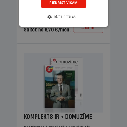
PIEKRIST VISĀM
lasāmviela vecākiem.
RĀDĪT DETAĻAS
Cena
Abonēt
Sākot no 9,70 €/mēn.
KOMPLEKTS IR + DOMUZĪME