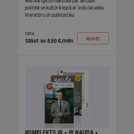
Neatkarīga žurnālistika par aktuālo
politikā un kultūrā kopā ar izcilu latviešu
literatūru un publicistiku.
Cena
Abonēt
Sākot no 8,90 €/mēn.
KOMPLEKTS IR + IR NAUDA +