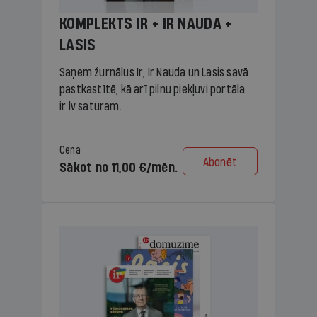
KOMPLEKTS IR + IR NAUDA +
LASIS
Saņem žurnālus Ir, Ir Nauda un Lasis savā
pastkastītē, kā arī pilnu piekļuvi portāla
ir.lv saturam.
Cena
Abonēt
Sākot no 11,00 €/mēn.