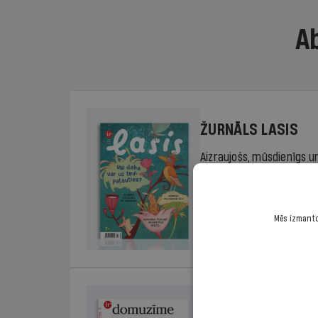
A
ŽURNĀLS LASIS
Aizraujošs, mūsdienīgs un
sākumskolas vecuma bērn
rada lasītprieku.
Mēs izmantoj
Cena
Sākot no 29,00 €/ga
DOMUZĪME