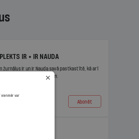
us
PLEKTS IR + IR NAUDA
 žurnālus Ir un Ir Nauda savā pastkastītē, kā arī
×
piekļuvi portāla ir.lv saturam.
ī vienmēr var
Abonēt
t no 9,10 €/mēn.
PLEKTS IR + LASIS