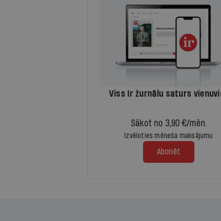
Viss Ir žurnālu saturs vienuv
Sākot no 3,90 €/mēn.
Izvēloties mēneša maksājumu
Abonēt