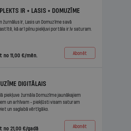
PLEKTS IR + LASIS + DOMUZĪME
 žurnālus Ir, Lasis un Domuzīme savā
stītē, kā arī pilnu piekļuvi portāla ir.lv saturam.
Abonēt
t no 11,00 €/mēn.
UZĪME DIGITĀLAIS
ālā piekļuve žurnāla Domuzīme jaunākajiem
iem un arhīvam - piekļūsti visam saturam
viet un saglabā vērtīgāko.
Abonēt
t no 21,00 €/gadā