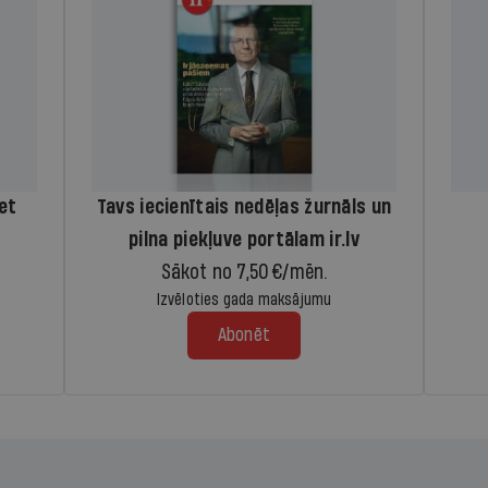
iet
Tavs iecienītais nedēļas žurnāls un
pilna piekļuve portālam ir.lv
Sākot no 7,50 €/mēn.
Izvēloties gada maksājumu
Abonēt