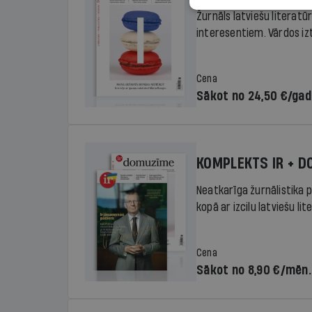
Žurnāls latviešu literatū
interesentiem. Vārdos izte
Cena
Sākot no 24,50 €/ga
KOMPLEKTS IR + 
Neatkarīga žurnālistika p
kopā ar izcilu latviešu lit
Cena
Sākot no 8,90 €/mēn.