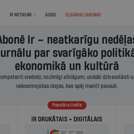
A
IR NOTIKUMI
AUDIO
OLIGARHU SARUNAS
Abonē Ir – neatkarīgu nedēļa
žurnālu par svarīgāko politikā
ekonomikā un kultūrā
ompetenti viedokļi, nozīmīgi atklājumi, unikāli dzīvesstāsti 
iedvesmojošas idejas, kas spēj mainīt pasauli.
Populāra izvēle
IR DRUKĀTAIS + DIGITĀLAIS