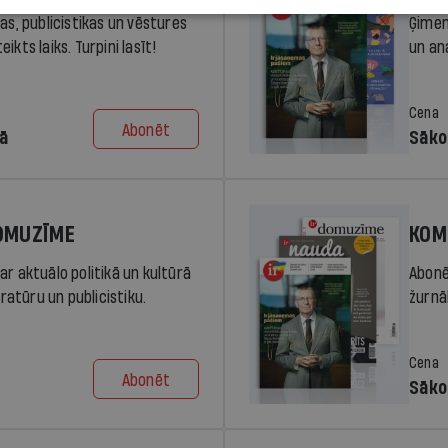
ras, publicistikas un vēstures
Ģimen
ikts laiks. Turpini lasīt!
un an
Cena
Abonēt
dā
Sāko
DOMUZĪME
KOM
ar aktuālo politikā un kultūrā
Abonē
eratūru un publicistiku.
žurnāl
Cena
Abonēt
Sāko