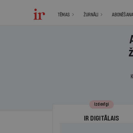
TĒMAS
ŽURNĀLI
ABONĒŠAN
K
Izdevīgi
IR DIGITĀLAIS