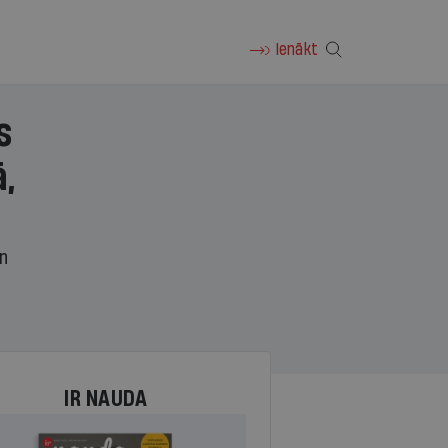
Ienākt
s
,
un
IR NAUDA