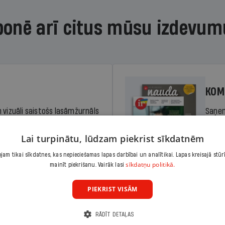
bonē arī citus mūsu izdevum
KOM
 vizuāli saistošs lasāmžurnāls
Saņem
iem. Stiprina lasītprasmi un
pilnu 
Lai turpinātu, lūdzam piekrist sīkdatnēm
am tikai sīkdatnes, kas nepieciešamas lapas darbībai un analītikai. Lapas kreisajā stūr
Cena
sīkdatņu politikā.
Abonēt
mainīt piekrišanu. Vairāk lasi
dā
Sāko
PIEKRIST VISĀM
RĀDĪT DETAĻAS
KOM