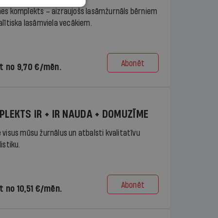
es komplekts – aizraujošs lasāmžurnāls bērniem
alītiska lasāmviela vecākiem.
Abonēt
t no 9,70 €/mēn.
PLEKTS IR + IR NAUDA + DOMUZĪME
 visus mūsu žurnālus un atbalsti kvalitatīvu
istiku.
Abonēt
t no 10,51 €/mēn.