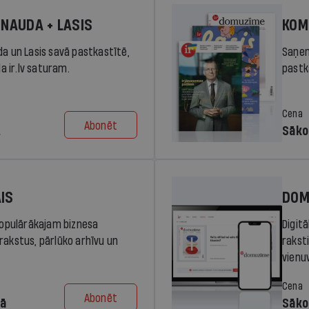
 NAUDA + LASIS
KOM
da un Lasis savā pastkastītē,
Saņem
la ir.lv saturam.
pastka
Cena
Abonēt
.
Sāko
AIS
DOM
 populārākajam biznesa
Digit
rakstus, pārlūko arhīvu un
rakst
vienu
Cena
Abonēt
dā
Sāko