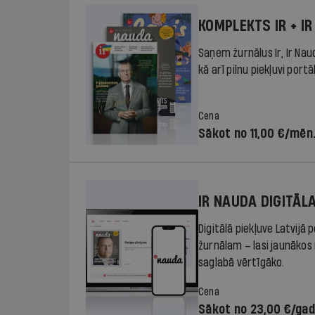
KOMPLEKTS IR + IR
Saņem žurnālus Ir, Ir Nau
kā arī pilnu piekļuvi portā
Cena
Sākot no 11,00 €/mēn
IR NAUDA DIGITĀL
Digitālā piekļuve Latvijā
žurnālam – lasi jaunākos 
saglabā vērtīgāko.
Cena
Sākot no 23,00 €/ga