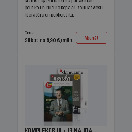
Neatkarīga žurnālistika par aktuālo
politikā un kultūrā kopā ar izcilu latviešu
literatūru un publicistiku.
Cena
Abonēt
Sākot no 8,90 €/mēn.
KOMPLEKTS IR + IR NAUDA +