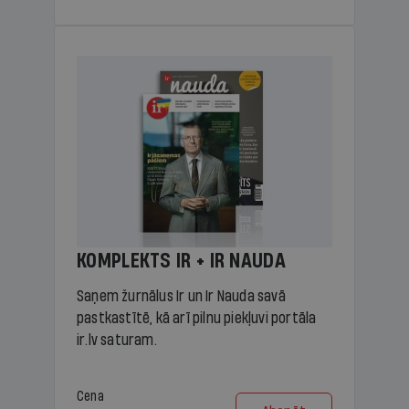
KOMPLEKTS IR + IR NAUDA
Saņem žurnālus Ir un Ir Nauda savā
pastkastītē, kā arī pilnu piekļuvi portāla
ir.lv saturam.
Cena