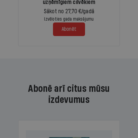
uzņēmīgiem cilvēkiem
Sākot no 27,70 €/gadā
Izvēloties gada maksājumu
Abonēt
Abonē arī citus mūsu
izdevumus