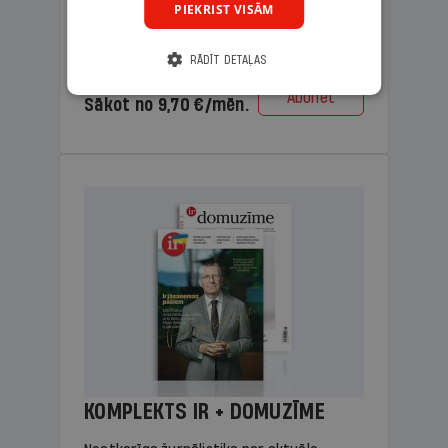
PIEKRIST VISĀM
lasāmviela vecākiem.
RĀDĪT DETAĻAS
Cena
Abonēt
Sākot no 9,70 €/mēn.
KOMPLEKTS IR + DOMUZĪME