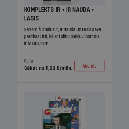
KOMPLEKTS IR + IR NAUDA +
LASIS
Saņem žurnālus Ir, Ir Nauda un Lasis savā
pastkastītē, kā arī pilnu piekļuvi portāla
ir.lv saturam.
Cena
Abonēt
Sākot no 11,00 €/mēn.