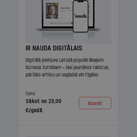
IR NAUDA DIGITĀLAIS
Digitālā piekļuve Latvijā populārākajam
biznesa žurnālam – lasi jaunākos rakstus,
pārlūko arhīvu un saglabā vērtīgāko.
Cena
Sākot no 23,00
Abonēt
€/gadā