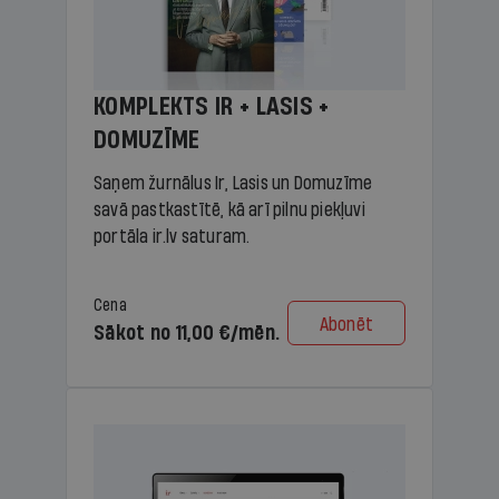
KOMPLEKTS IR + LASIS +
DOMUZĪME
Saņem žurnālus Ir, Lasis un Domuzīme
savā pastkastītē, kā arī pilnu piekļuvi
portāla ir.lv saturam.
Cena
Abonēt
Sākot no 11,00 €/mēn.