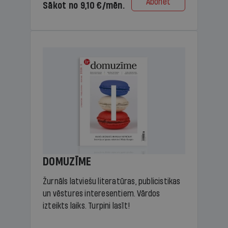
Abonēt
Sākot no 9,10 €/mēn.
DOMUZĪME
Žurnāls latviešu literatūras, publicistikas
un vēstures interesentiem. Vārdos
izteikts laiks. Turpini lasīt!