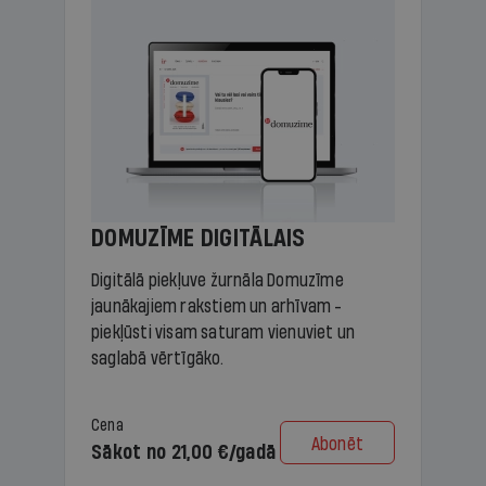
DOMUZĪME DIGITĀLAIS
Digitālā piekļuve žurnāla Domuzīme
jaunākajiem rakstiem un arhīvam -
piekļūsti visam saturam vienuviet un
saglabā vērtīgāko.
Cena
Abonēt
Sākot no 21,00 €/gadā