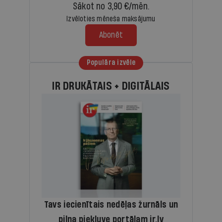
Sākot no 3,90 €/mēn.
Izvēloties mēneša maksājumu
Abonēt
Populāra izvēle
IR DRUKĀTAIS + DIGITĀLAIS
Tavs iecienītais nedēļas žurnāls un
pilna piekļuve portālam ir.lv