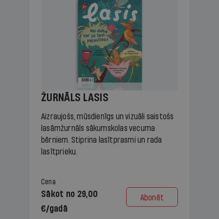
ŽURNĀLS LASIS
Aizraujošs, mūsdienīgs un vizuāli saistošs
lasāmžurnāls sākumskolas vecuma
bērniem. Stiprina lasītprasmi un rada
lasītprieku.
Cena
Sākot no 29,00
Abonēt
€/gadā