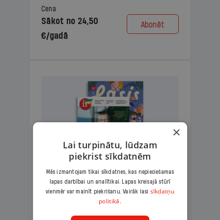
Cena
Sākot no 24,50
Abonēt
€/gadā
×
Lai turpinātu, lūdzam
piekrist sīkdatnēm
Mēs izmantojam tikai sīkdatnes, kas nepieciešamas
lapas darbībai un analītikai. Lapas kreisajā stūrī
KOMPLEKTS IR + LASIS
sīkdatņu
vienmēr var mainīt piekrišanu. Vairāk lasi
politikā.
Ģimenes komplekts – aizraujošs
lasāmžurnāls bērniem un analītiska