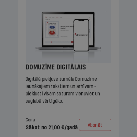
DOMUZĪME DIGITĀLAIS
Digitālā piekļuve žurnāla Domuzīme
jaunākajiem rakstiem un arhīvam -
piekļūsti visam saturam vienuviet un
saglabā vērtīgāko.
Cena
Abonēt
Sākot no 21,00 €/gadā