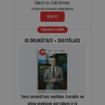
Sākot no 3,90 €/mēn.
Izvēloties mēneša maksājumu
Abonēt
Populāra izvēle
IR DRUKĀTAIS + DIGITĀLAIS
Tavs iecienītais nedēļas žurnāls un
pilna piekļuve portālam ir.lv