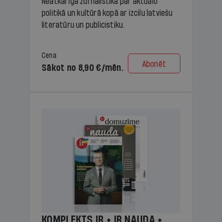
Neatkarīga žurnālistika par aktuālo
politikā un kultūrā kopā ar izcilu latviešu
literatūru un publicistiku.
Cena
Abonēt
Sākot no 8,90 €/mēn.
KOMPLEKTS IR + IR NAUDA +