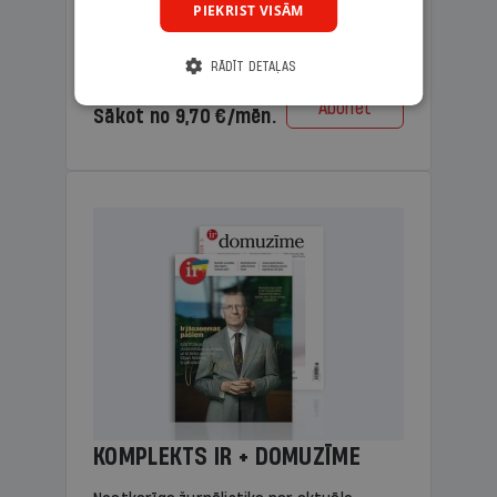
PIEKRIST VISĀM
lasāmviela vecākiem.
RĀDĪT DETAĻAS
Cena
Abonēt
Sākot no 9,70 €/mēn.
KOMPLEKTS IR + DOMUZĪME