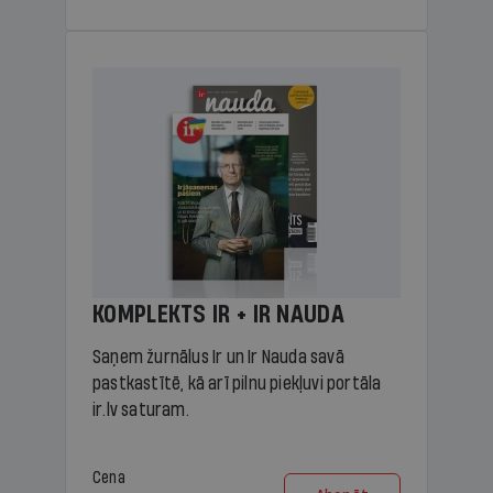
KOMPLEKTS IR + IR NAUDA
Saņem žurnālus Ir un Ir Nauda savā
pastkastītē, kā arī pilnu piekļuvi portāla
ir.lv saturam.
Cena