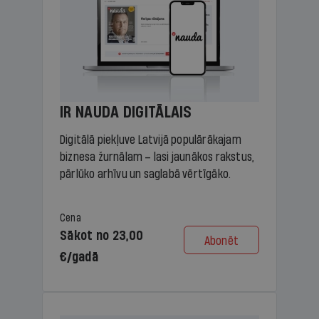
IR NAUDA DIGITĀLAIS
Digitālā piekļuve Latvijā populārākajam
biznesa žurnālam – lasi jaunākos rakstus,
pārlūko arhīvu un saglabā vērtīgāko.
Cena
Sākot no 23,00
Abonēt
€/gadā