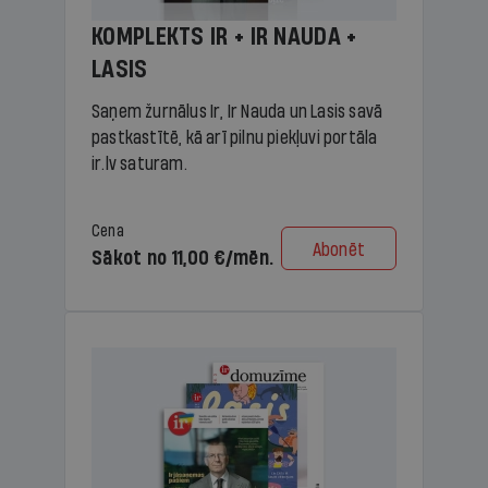
KOMPLEKTS IR + IR NAUDA +
LASIS
Saņem žurnālus Ir, Ir Nauda un Lasis savā
pastkastītē, kā arī pilnu piekļuvi portāla
ir.lv saturam.
Cena
Abonēt
Sākot no 11,00 €/mēn.