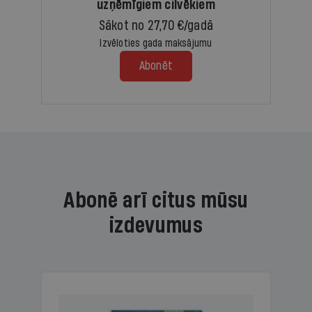
uzņēmīgiem cilvēkiem
Sākot no 27,70 €/gadā
Izvēloties gada maksājumu
Abonēt
Abonē arī citus mūsu
izdevumus