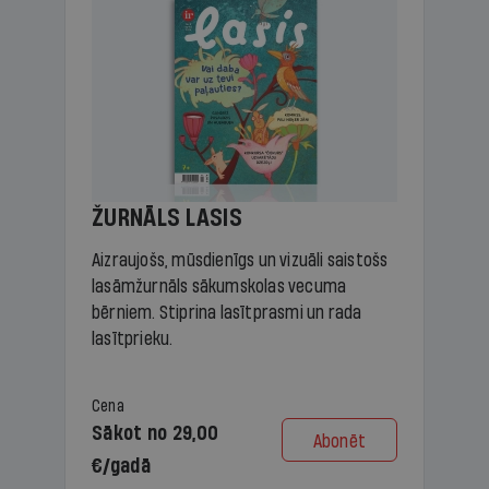
ŽURNĀLS LASIS
Aizraujošs, mūsdienīgs un vizuāli saistošs
lasāmžurnāls sākumskolas vecuma
bērniem. Stiprina lasītprasmi un rada
lasītprieku.
Cena
Sākot no 29,00
Abonēt
€/gadā