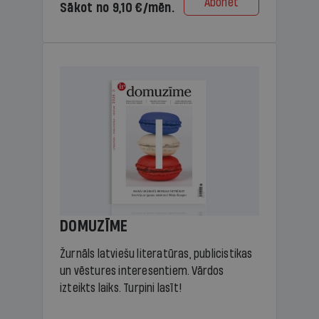
Abonēt
Sākot no 9,10 €/mēn.
DOMUZĪME
Žurnāls latviešu literatūras, publicistikas
un vēstures interesentiem. Vārdos
izteikts laiks. Turpini lasīt!