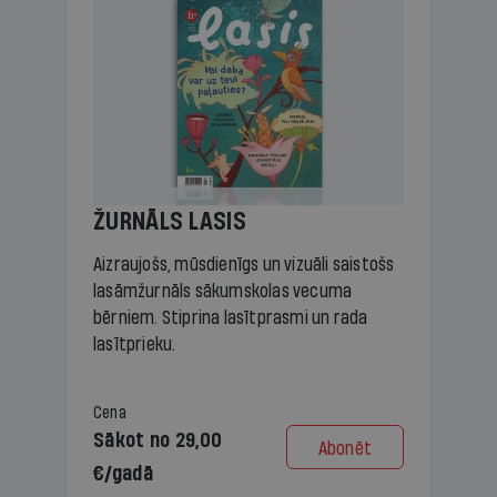
ŽURNĀLS LASIS
Aizraujošs, mūsdienīgs un vizuāli saistošs
lasāmžurnāls sākumskolas vecuma
bērniem. Stiprina lasītprasmi un rada
lasītprieku.
Cena
Sākot no 29,00
Abonēt
€/gadā