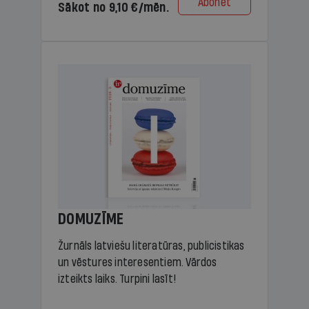
Abonēt
Sākot no 9,10 €/mēn.
DOMUZĪME
Žurnāls latviešu literatūras, publicistikas
un vēstures interesentiem. Vārdos
izteikts laiks. Turpini lasīt!