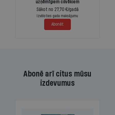
uzņēmīgiem cilvēkiem
Sākot no 27,70 €/gadā
Izvēloties gada maksājumu
Abonēt
Abonē arī citus mūsu
izdevumus