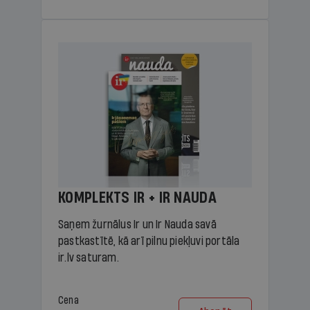
KOMPLEKTS IR + IR NAUDA
Saņem žurnālus Ir un Ir Nauda savā
pastkastītē, kā arī pilnu piekļuvi portāla
ir.lv saturam.
Cena