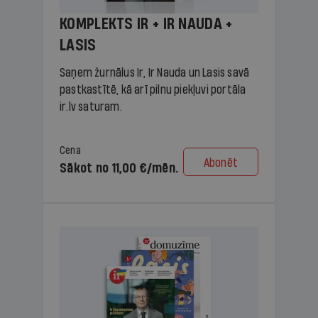
KOMPLEKTS IR + IR NAUDA +
LASIS
Saņem žurnālus Ir, Ir Nauda un Lasis savā
pastkastītē, kā arī pilnu piekļuvi portāla
ir.lv saturam.
Cena
Abonēt
Sākot no 11,00 €/mēn.