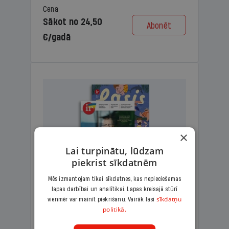
Cena
Sākot no 24,50
Abonēt
€/gadā
×
Lai turpinātu, lūdzam
piekrist sīkdatnēm
Mēs izmantojam tikai sīkdatnes, kas nepieciešamas
lapas darbībai un analītikai. Lapas kreisajā stūrī
KOMPLEKTS IR + LASIS
sīkdatņu
vienmēr var mainīt piekrišanu. Vairāk lasi
politikā.
Ģimenes komplekts – aizraujošs
lasāmžurnāls bērniem un analītiska