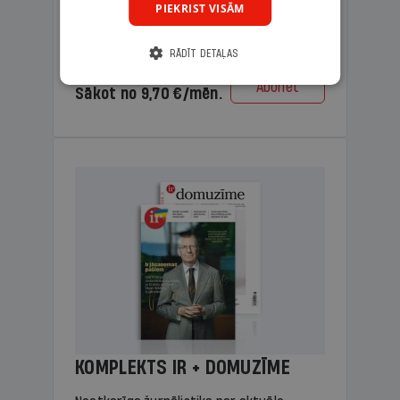
PIEKRIST VISĀM
lasāmviela vecākiem.
RĀDĪT DETAĻAS
Cena
Abonēt
Sākot no 9,70 €/mēn.
KOMPLEKTS IR + DOMUZĪME