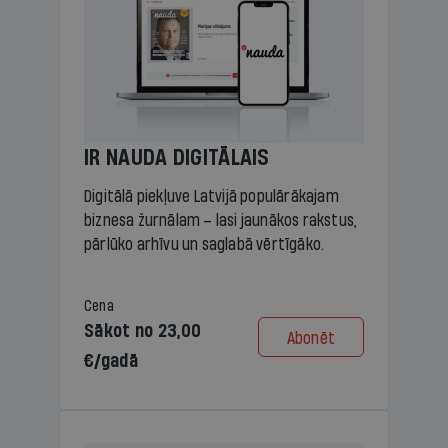
IR NAUDA DIGITĀLAIS
Digitālā piekļuve Latvijā populārākajam
biznesa žurnālam – lasi jaunākos rakstus,
pārlūko arhīvu un saglabā vērtīgāko.
Cena
Sākot no 23,00
Abonēt
€/gadā