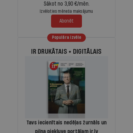
Sākot no 3,90 €/mēn.
Izvēloties mēneša maksājumu
Abonēt
Populāra izvēle
IR DRUKĀTAIS + DIGITĀLAIS
Tavs iecienītais nedēļas žurnāls un
pilna piekļuve portālam ir.lv