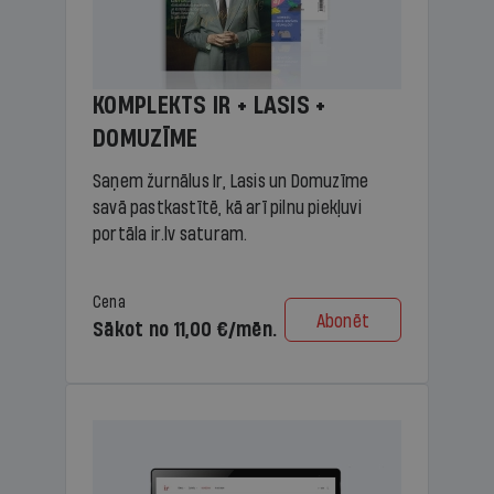
KOMPLEKTS IR + LASIS +
DOMUZĪME
Saņem žurnālus Ir, Lasis un Domuzīme
savā pastkastītē, kā arī pilnu piekļuvi
portāla ir.lv saturam.
Cena
Abonēt
Sākot no 11,00 €/mēn.