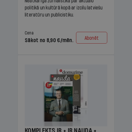
Neatkarīga žurnālistika par aktuālo
politikā un kultūrā kopā ar izcilu latviešu
literatūru un publicistiku.
Cena
Abonēt
Sākot no 8,90 €/mēn.
KOMPLEKTS IR + IR NAUDA +