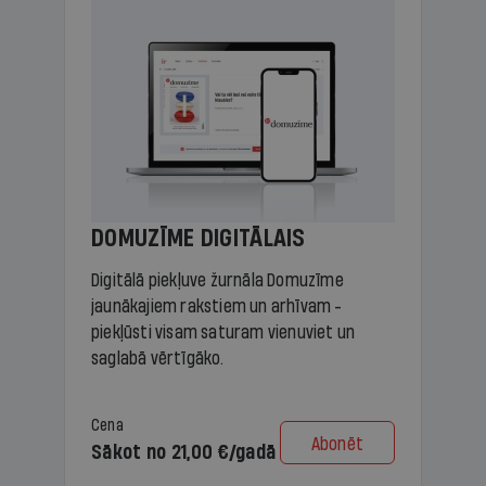
DOMUZĪME DIGITĀLAIS
Digitālā piekļuve žurnāla Domuzīme
jaunākajiem rakstiem un arhīvam -
piekļūsti visam saturam vienuviet un
saglabā vērtīgāko.
Cena
Abonēt
Sākot no 21,00 €/gadā