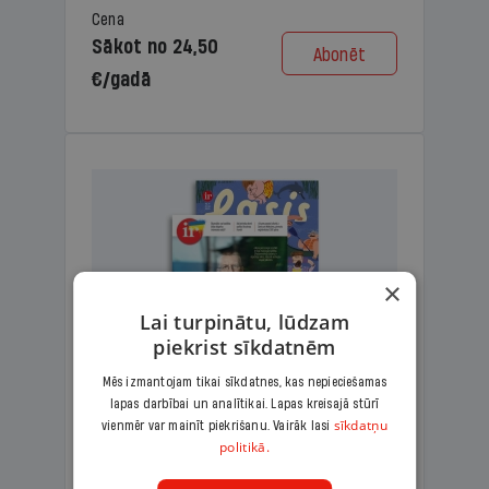
Cena
Sākot no 24,50
Abonēt
€/gadā
×
Lai turpinātu, lūdzam
piekrist sīkdatnēm
Mēs izmantojam tikai sīkdatnes, kas nepieciešamas
lapas darbībai un analītikai. Lapas kreisajā stūrī
KOMPLEKTS IR + LASIS
sīkdatņu
vienmēr var mainīt piekrišanu. Vairāk lasi
politikā.
Ģimenes komplekts – aizraujošs
lasāmžurnāls bērniem un analītiska