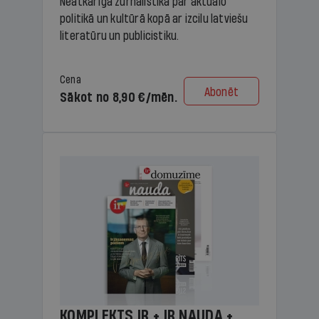
Neatkarīga žurnālistika par aktuālo
politikā un kultūrā kopā ar izcilu latviešu
literatūru un publicistiku.
Cena
Abonēt
Sākot no 8,90 €/mēn.
KOMPLEKTS IR + IR NAUDA +