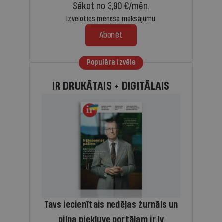
Sākot no 3,90 €/mēn.
Izvēloties mēneša maksājumu
Abonēt
Populāra izvēle
IR DRUKĀTAIS + DIGITĀLAIS
Tavs iecienītais nedēļas žurnāls un
pilna piekļuve portālam ir.lv