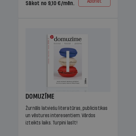
Abonēt
Sākot no 9,10 €/mēn.
DOMUZĪME
Žurnāls latviešu literatūras, publicistikas
un vēstures interesentiem. Vārdos
izteikts laiks. Turpini lasīt!