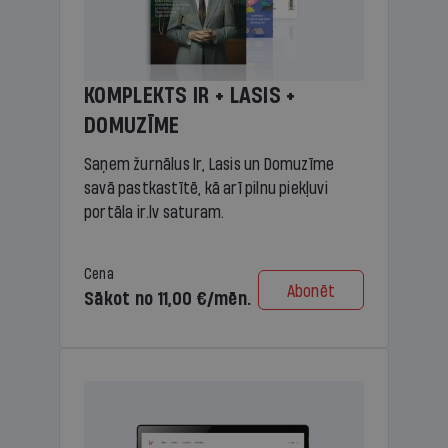
KOMPLEKTS IR + LASIS +
DOMUZĪME
Saņem žurnālus Ir, Lasis un Domuzīme
savā pastkastītē, kā arī pilnu piekļuvi
portāla ir.lv saturam.
Cena
Abonēt
Sākot no 11,00 €/mēn.