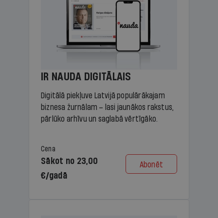
IR NAUDA DIGITĀLAIS
Digitālā piekļuve Latvijā populārākajam
biznesa žurnālam – lasi jaunākos rakstus,
pārlūko arhīvu un saglabā vērtīgāko.
Cena
Sākot no 23,00
Abonēt
€/gadā