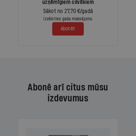
uzņēmīgiem cilvēkiem
Sākot no 27,70 €/gadā
Izvēloties gada maksājumu
Abonēt
Abonē arī citus mūsu
izdevumus