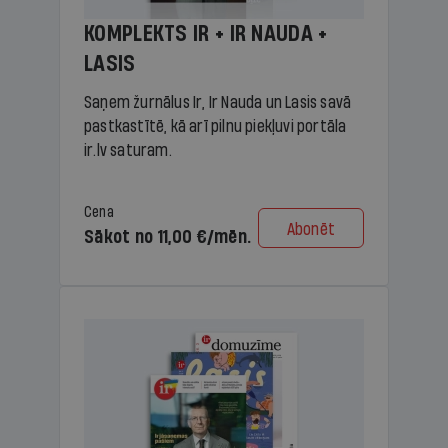
KOMPLEKTS IR + IR NAUDA +
LASIS
Saņem žurnālus Ir, Ir Nauda un Lasis savā
pastkastītē, kā arī pilnu piekļuvi portāla
ir.lv saturam.
Cena
Abonēt
Sākot no 11,00 €/mēn.