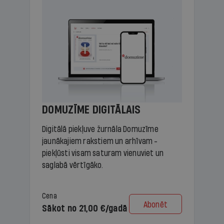
DOMUZĪME DIGITĀLAIS
Digitālā piekļuve žurnāla Domuzīme
jaunākajiem rakstiem un arhīvam -
piekļūsti visam saturam vienuviet un
saglabā vērtīgāko.
Cena
Abonēt
Sākot no 21,00 €/gadā