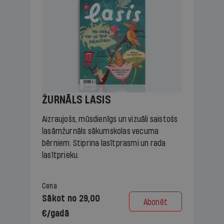
ŽURNĀLS LASIS
Aizraujošs, mūsdienīgs un vizuāli saistošs
lasāmžurnāls sākumskolas vecuma
bērniem. Stiprina lasītprasmi un rada
lasītprieku.
Cena
Sākot no 29,00
Abonēt
€/gadā