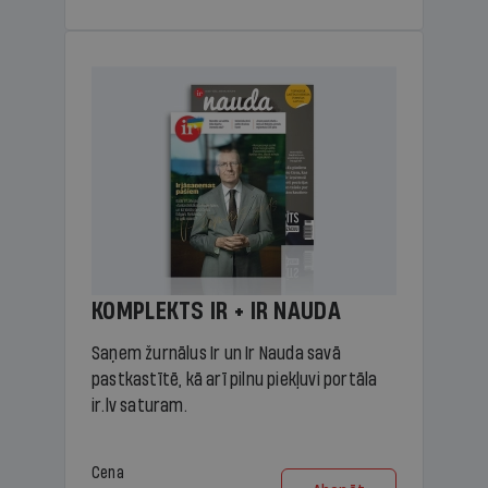
KOMPLEKTS IR + IR NAUDA
Saņem žurnālus Ir un Ir Nauda savā
pastkastītē, kā arī pilnu piekļuvi portāla
ir.lv saturam.
Cena