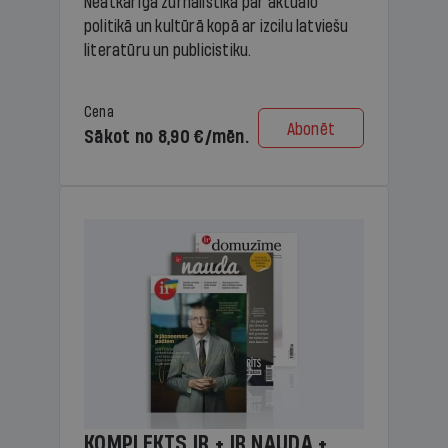
Neatkarīga žurnālistika par aktuālo
politikā un kultūrā kopā ar izcilu latviešu
literatūru un publicistiku.
Cena
Abonēt
Sākot no 8,90 €/mēn.
KOMPLEKTS IR + IR NAUDA +