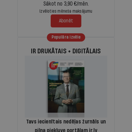
Sākot no 3,90 €/mēn.
Izvēloties mēneša maksājumu
Abonēt
Populāra izvēle
IR DRUKĀTAIS + DIGITĀLAIS
Tavs iecienītais nedēļas žurnāls un
pilna piekļuve portālam ir.lv