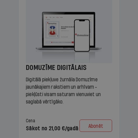
DOMUZĪME DIGITĀLAIS
Digitālā piekļuve žurnāla Domuzīme
jaunākajiem rakstiem un arhīvam -
piekļūsti visam saturam vienuviet un
saglabā vērtīgāko.
Cena
Abonēt
Sākot no 21,00 €/gadā