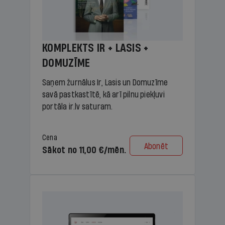
KOMPLEKTS IR + LASIS +
DOMUZĪME
Saņem žurnālus Ir, Lasis un Domuzīme
savā pastkastītē, kā arī pilnu piekļuvi
portāla ir.lv saturam.
Cena
Abonēt
Sākot no 11,00 €/mēn.