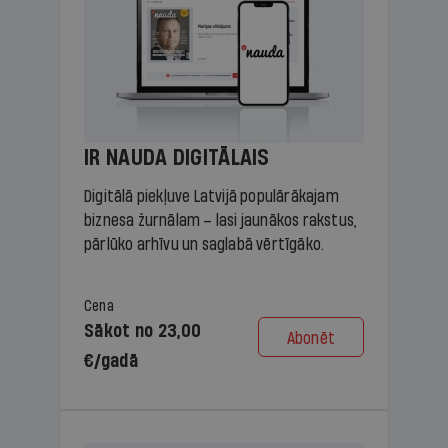
IR NAUDA DIGITĀLAIS
Digitālā piekļuve Latvijā populārākajam
biznesa žurnālam – lasi jaunākos rakstus,
pārlūko arhīvu un saglabā vērtīgāko.
Cena
Sākot no 23,00
Abonēt
€/gadā