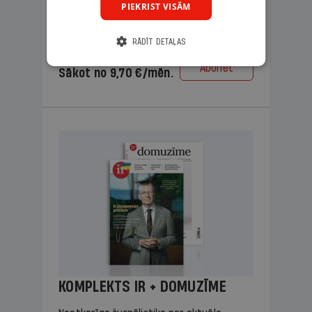
PIEKRIST VISĀM
lasāmviela vecākiem.
RĀDĪT DETAĻAS
Cena
Abonēt
Sākot no 9,70 €/mēn.
KOMPLEKTS IR + DOMUZĪME