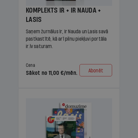
KOMPLEKTS IR + IR NAUDA +
LASIS
Saņem žurnālus Ir, Ir Nauda un Lasis savā
pastkastītē, kā arī pilnu piekļuvi portāla
ir.lv saturam.
Cena
Abonēt
Sākot no 11,00 €/mēn.