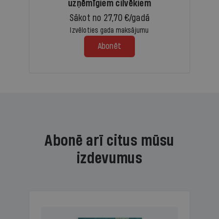
uzņēmīgiem cilvēkiem
Sākot no 27,70 €/gadā
Izvēloties gada maksājumu
Abonēt
Abonē arī citus mūsu
izdevumus