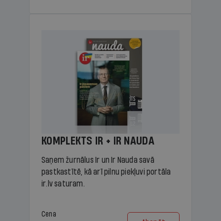
KOMPLEKTS IR + IR NAUDA
Saņem žurnālus Ir un Ir Nauda savā
pastkastītē, kā arī pilnu piekļuvi portāla
ir.lv saturam.
Cena