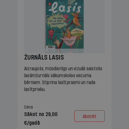
ŽURNĀLS LASIS
Aizraujošs, mūsdienīgs un vizuāli saistošs
lasāmžurnāls sākumskolas vecuma
bērniem. Stiprina lasītprasmi un rada
lasītprieku.
Cena
Sākot no 29,00
Abonēt
€/gadā