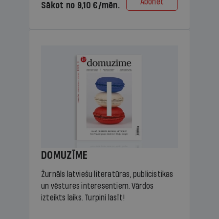
Abonēt
Sākot no 9,10 €/mēn.
DOMUZĪME
Žurnāls latviešu literatūras, publicistikas
un vēstures interesentiem. Vārdos
izteikts laiks. Turpini lasīt!