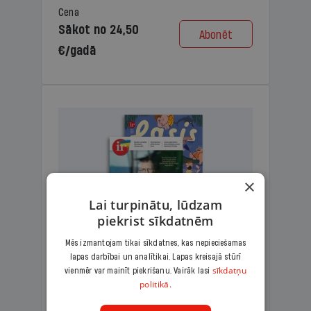
Cena
Sākot no 24,50
Abonēt
€/gadā
×
Lai turpinātu, lūdzam
piekrist sīkdatnēm
Mēs izmantojam tikai sīkdatnes, kas nepieciešamas
lapas darbībai un analītikai. Lapas kreisajā stūrī
KOMPLEKTS IR + LASIS
sīkdatņu
vienmēr var mainīt piekrišanu. Vairāk lasi
politikā.
Ģimenes komplekts – aizraujošs
lasāmžurnāls bērniem un analītiska