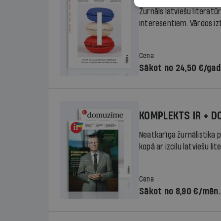
Žurnāls latviešu literatū
interesentiem. Vārdos izte
Cena
Sākot no 24,50 €/ga
KOMPLEKTS IR + 
Neatkarīga žurnālistika p
kopā ar izcilu latviešu lit
Cena
Sākot no 8,90 €/mēn.