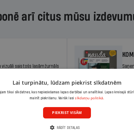
bonē arī citus mūsu izdevum
KOM
 vizuāli saistošs lasāmžurnāls
Saņem
iem. Stiprina lasītprasmi un
pilnu 
Lai turpinātu, lūdzam piekrist sīkdatnēm
am tikai sīkdatnes, kas nepieciešamas lapas darbībai un analītikai. Lapas kreisajā stūr
Cena
sīkdatņu politikā.
Abonēt
mainīt piekrišanu. Vairāk lasi
dā
Sāko
PIEKRIST VISĀM
RĀDĪT DETAĻAS
KOM