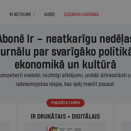
A
IR NOTIKUMI
AUDIO
OLIGARHU SARUNAS
Abonē Ir – neatkarīgu nedēļa
žurnālu par svarīgāko politikā
ekonomikā un kultūrā
ompetenti viedokļi, nozīmīgi atklājumi, unikāli dzīvesstāsti 
iedvesmojošas idejas, kas spēj mainīt pasauli.
Populāra izvēle
IR DRUKĀTAIS + DIGITĀLAIS