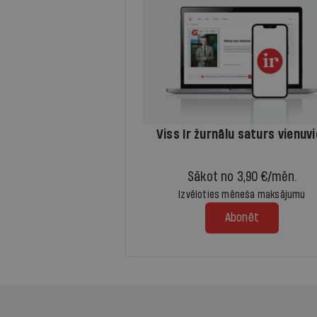
Viss Ir žurnālu saturs vienuv
Sākot no 3,90 €/mēn.
Izvēloties mēneša maksājumu
Abonēt