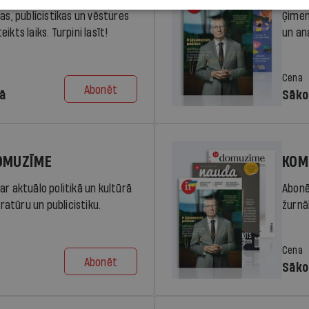
ras, publicistikas un vēstures
Ģimen
ikts laiks. Turpini lasīt!
un an
Cena
Abonēt
dā
Sāko
DOMUZĪME
KOM
ar aktuālo politikā un kultūrā
Abonē
eratūru un publicistiku.
žurnāl
Cena
Abonēt
Sāko