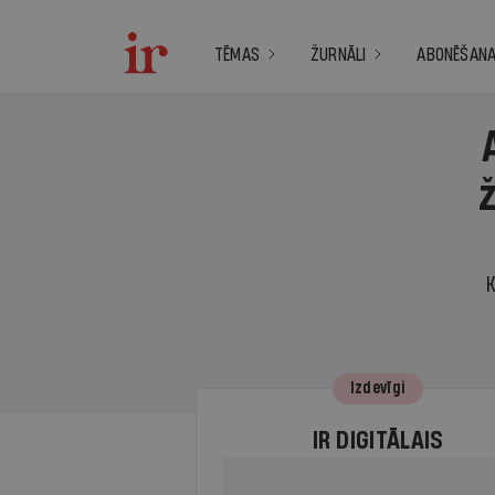
TĒMAS
ŽURNĀLI
ABONĒŠAN
K
Izdevīgi
IR DIGITĀLAIS