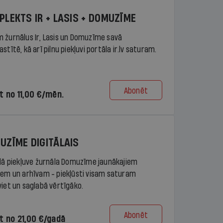
PLEKTS IR + LASIS + DOMUZĪME
 žurnālus Ir, Lasis un Domuzīme savā
stītē, kā arī pilnu piekļuvi portāla ir.lv saturam.
Abonēt
t no 11,00 €/mēn.
UZĪME DIGITĀLAIS
ālā piekļuve žurnāla Domuzīme jaunākajiem
iem un arhīvam - piekļūsti visam saturam
viet un saglabā vērtīgāko.
Abonēt
t no 21,00 €/gadā