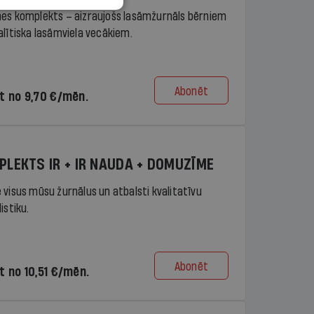
es komplekts – aizraujošs lasāmžurnāls bērniem
alītiska lasāmviela vecākiem.
Abonēt
t no 9,70 €/mēn.
PLEKTS IR + IR NAUDA + DOMUZĪME
 visus mūsu žurnālus un atbalsti kvalitatīvu
istiku.
Abonēt
t no 10,51 €/mēn.