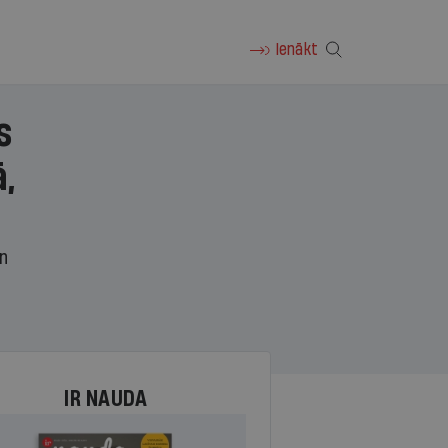
Ienākt
s
,
un
IR NAUDA