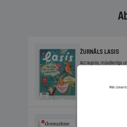
A
ŽURNĀLS LASIS
Aizraujošs, mūsdienīgs un
sākumskolas vecuma bērn
rada lasītprieku.
Mēs izmantoj
Cena
Sākot no 29,00 €/ga
DOMUZĪME