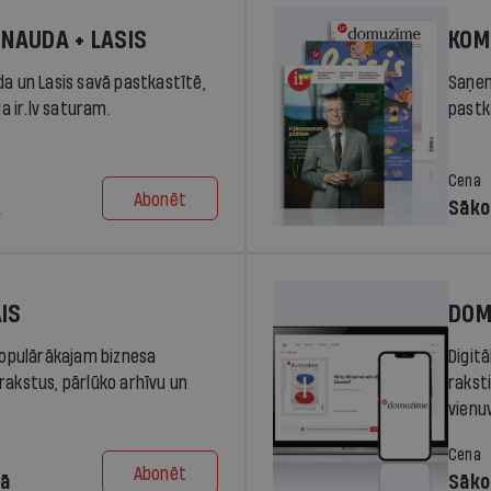
 NAUDA + LASIS
KOM
da un Lasis savā pastkastītē,
Saņem
la ir.lv saturam.
pastka
Cena
Abonēt
.
Sāko
AIS
DOM
 populārākajam biznesa
Digit
rakstus, pārlūko arhīvu un
rakst
vienu
Cena
Abonēt
dā
Sāko