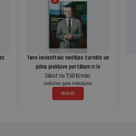
iet
Tavs iecienītais nedēļas žurnāls un
pilna piekļuve portālam ir.lv
Sākot no 7,50 €/mēn.
Izvēloties gada maksājumu
Abonēt