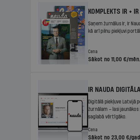
KOMPLEKTS IR + IR
Saņem žurnālus Ir, Ir Nau
kā arī pilnu piekļuvi portā
Cena
Sākot no 11,00 €/mēn
IR NAUDA DIGITĀL
Digitālā piekļuve Latvijā
žurnālam – lasi jaunākos 
saglabā vērtīgāko.
Cena
Sākot no 23,00 €/ga