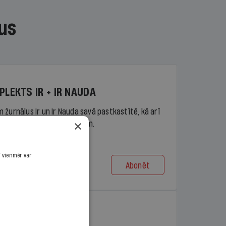
us
PLEKTS IR + IR NAUDA
 žurnālus Ir un Ir Nauda savā pastkastītē, kā arī
×
piekļuvi portāla ir.lv saturam.
ī vienmēr var
Abonēt
t no 9,10 €/mēn.
PLEKTS IR + LASIS