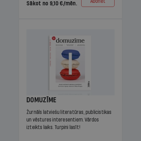
Abonēt
Sākot no 9,10 €/mēn.
DOMUZĪME
Žurnāls latviešu literatūras, publicistikas
un vēstures interesentiem. Vārdos
izteikts laiks. Turpini lasīt!