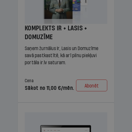
KOMPLEKTS IR + LASIS +
DOMUZĪME
Saņem žurnālus Ir, Lasis un Domuzīme
savā pastkastītē, kā arī pilnu piekļuvi
portāla ir.lv saturam.
Cena
Abonēt
Sākot no 11,00 €/mēn.