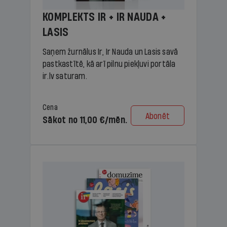
KOMPLEKTS IR + IR NAUDA +
LASIS
Saņem žurnālus Ir, Ir Nauda un Lasis savā
pastkastītē, kā arī pilnu piekļuvi portāla
ir.lv saturam.
Cena
Abonēt
Sākot no 11,00 €/mēn.