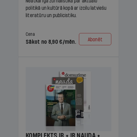
Neatkarīga žurnālistika par aktuālo
politikā un kultūrā kopā ar izcilu latviešu
literatūru un publicistiku.
Cena
Abonēt
Sākot no 8,90 €/mēn.
KOMPLEKTS IR + IR NAUDA +