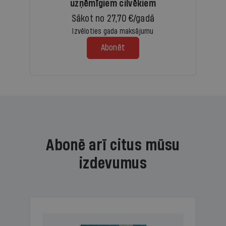
uzņēmīgiem cilvēkiem
Sākot no 27,70 €/gadā
Izvēloties gada maksājumu
Abonēt
Abonē arī citus mūsu
izdevumus