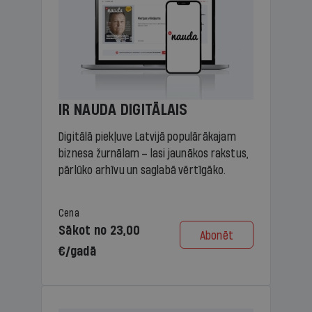
IR NAUDA DIGITĀLAIS
Digitālā piekļuve Latvijā populārākajam
biznesa žurnālam – lasi jaunākos rakstus,
pārlūko arhīvu un saglabā vērtīgāko.
Cena
Sākot no 23,00
Abonēt
€/gadā