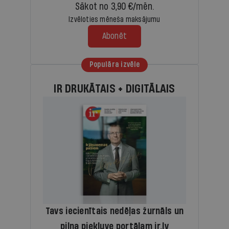
Sākot no 3,90 €/mēn.
Izvēloties mēneša maksājumu
Abonēt
Populāra izvēle
IR DRUKĀTAIS + DIGITĀLAIS
Tavs iecienītais nedēļas žurnāls un
pilna piekļuve portālam ir.lv