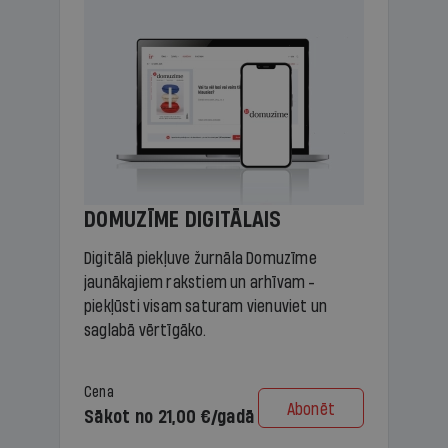
DOMUZĪME DIGITĀLAIS
Digitālā piekļuve žurnāla Domuzīme
jaunākajiem rakstiem un arhīvam -
piekļūsti visam saturam vienuviet un
saglabā vērtīgāko.
Cena
Abonēt
Sākot no 21,00 €/gadā