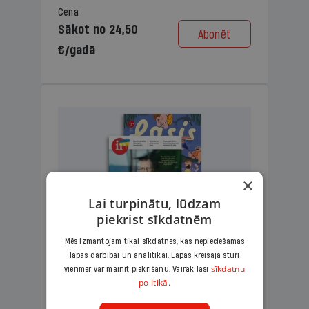
Cena
Sākot no 24,50
Abonēt
€/gadā
×
Lai turpinātu, lūdzam
piekrist sīkdatnēm
Mēs izmantojam tikai sīkdatnes, kas nepieciešamas
lapas darbībai un analītikai. Lapas kreisajā stūrī
KOMPLEKTS IR + LASIS
sīkdatņu
vienmēr var mainīt piekrišanu. Vairāk lasi
politikā.
Ģimenes komplekts – aizraujošs
lasāmžurnāls bērniem un analītiska