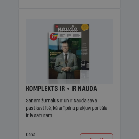
KOMPLEKTS IR + IR NAUDA
Saņem žurnālus Ir un Ir Nauda savā
pastkastītē, kā arī pilnu piekļuvi portāla
ir.lv saturam.
Cena