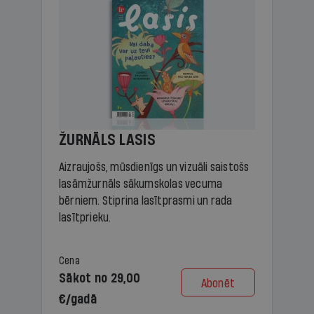
ŽURNĀLS LASIS
Aizraujošs, mūsdienīgs un vizuāli saistošs
lasāmžurnāls sākumskolas vecuma
bērniem. Stiprina lasītprasmi un rada
lasītprieku.
Cena
Sākot no 29,00
Abonēt
€/gadā