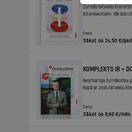
Žurnāls latviešu literatū
interesentiem. Vārdos izte
Cena
Sākot no 24,50 €/ga
KOMPLEKTS IR + 
Neatkarīga žurnālistika p
kopā ar izcilu latviešu lit
Cena
Sākot no 8,90 €/mēn.