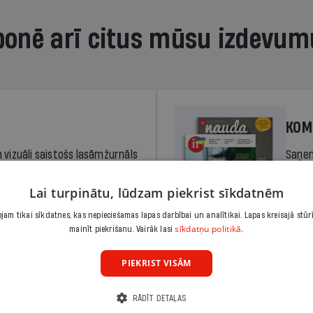
bonē arī citus mūsu izdevum
KOM
 vizuāli saistošs lasāmžurnāls
Saņem
iem. Stiprina lasītprasmi un
pilnu 
Lai turpinātu, lūdzam piekrist sīkdatnēm
am tikai sīkdatnes, kas nepieciešamas lapas darbībai un analītikai. Lapas kreisajā stūr
Cena
sīkdatņu politikā.
Abonēt
mainīt piekrišanu. Vairāk lasi
dā
Sāko
PIEKRIST VISĀM
RĀDĪT DETAĻAS
KOM