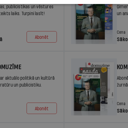
ras, publicistikas un vēstures
Ģimen
ikts laiks. Turpini lasīt!
un an
Cena
Abonēt
dā
Sāko
DOMUZĪME
KOM
ar aktuālo politikā un kultūrā
Abonē
eratūru un publicistiku.
žurnāl
Cena
Abonēt
Sāko