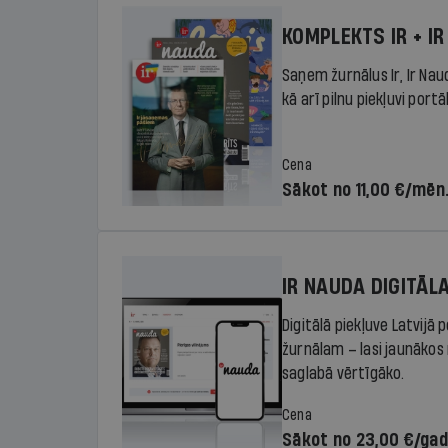
KOMPLEKTS IR + IR
Saņem žurnālus Ir, Ir Nau
kā arī pilnu piekļuvi portā
Cena
Sākot no 11,00 €/mēn
IR NAUDA DIGITĀL
Digitālā piekļuve Latvijā
žurnālam – lasi jaunākos 
saglabā vērtīgāko.
Cena
Sākot no 23,00 €/ga