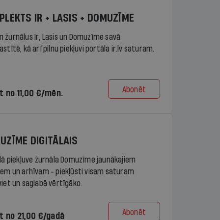
PLEKTS IR + LASIS + DOMUZĪME
 žurnālus Ir, Lasis un Domuzīme savā
stītē, kā arī pilnu piekļuvi portāla ir.lv saturam.
Abonēt
t no 11,00 €/mēn.
UZĪME DIGITĀLAIS
ālā piekļuve žurnāla Domuzīme jaunākajiem
iem un arhīvam - piekļūsti visam saturam
viet un saglabā vērtīgāko.
Abonēt
t no 21,00 €/gadā