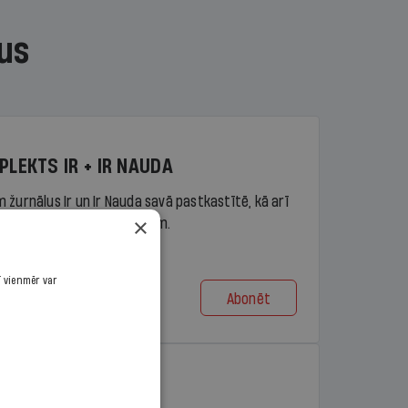
us
PLEKTS IR + IR NAUDA
 žurnālus Ir un Ir Nauda savā pastkastītē, kā arī
×
piekļuvi portāla ir.lv saturam.
ī vienmēr var
Abonēt
t no 9,10 €/mēn.
PLEKTS IR + LASIS