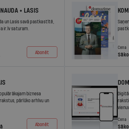
 NAUDA + LASIS
KOM
da un Lasis savā pastkastītē,
Saņem
la ir.lv saturam.
pastka
Cena
Abonēt
.
Sāko
AIS
DOM
 populārākajam biznesa
Digit
rakstus, pārlūko arhīvu un
rakst
vienu
Cena
Abonēt
dā
Sāko