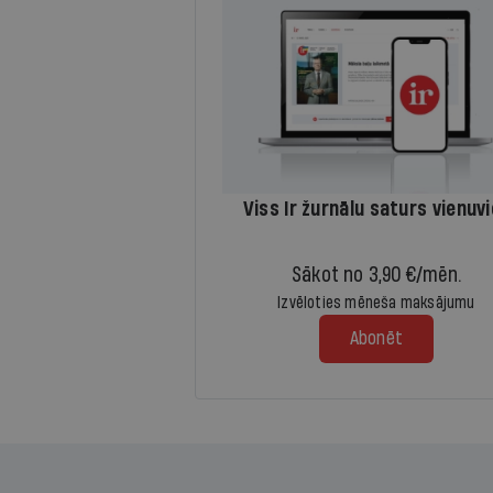
Viss Ir žurnālu saturs vienuv
Sākot no 3,90 €/mēn.
Izvēloties mēneša maksājumu
Abonēt