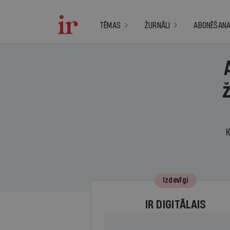
TĒMAS
ŽURNĀLI
ABONĒŠAN
K
Izdevīgi
IR DIGITĀLAIS