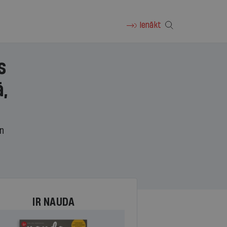
Ienākt
s
,
un
IR NAUDA