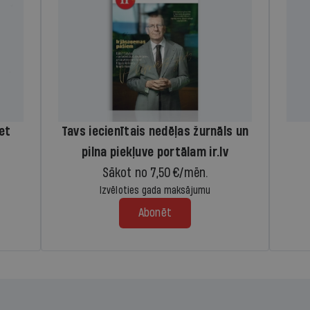
iet
Tavs iecienītais nedēļas žurnāls un
pilna piekļuve portālam ir.lv
Sākot no 7,50 €/mēn.
Izvēloties gada maksājumu
Abonēt