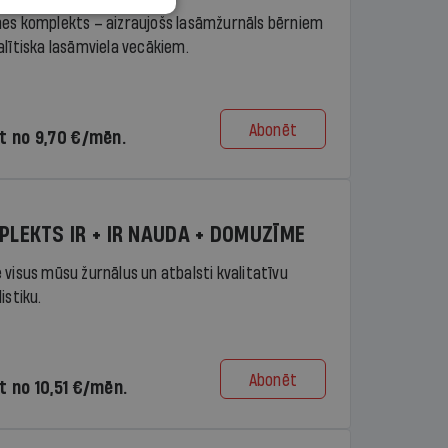
es komplekts – aizraujošs lasāmžurnāls bērniem
alītiska lasāmviela vecākiem.
Abonēt
t no 9,70 €/mēn.
PLEKTS IR + IR NAUDA + DOMUZĪME
 visus mūsu žurnālus un atbalsti kvalitatīvu
istiku.
Abonēt
t no 10,51 €/mēn.