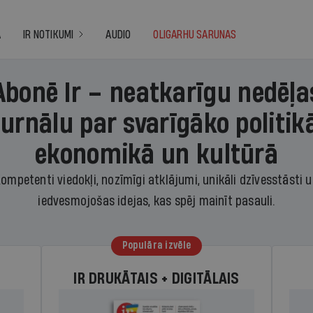
A
IR NOTIKUMI
AUDIO
OLIGARHU SARUNAS
Abonē Ir – neatkarīgu nedēļa
žurnālu par svarīgāko politikā
ekonomikā un kultūrā
ompetenti viedokļi, nozīmīgi atklājumi, unikāli dzīvesstāsti 
iedvesmojošas idejas, kas spēj mainīt pasauli.
Populāra izvēle
IR DRUKĀTAIS + DIGITĀLAIS