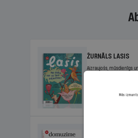
A
ŽURNĀLS LASIS
Aizraujošs, mūsdienīgs un
sākumskolas vecuma bērn
rada lasītprieku.
Mēs izmantoj
Cena
Sākot no 29,00 €/ga
DOMUZĪME