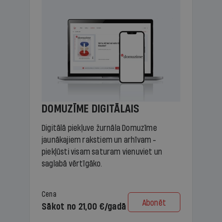
DOMUZĪME DIGITĀLAIS
Digitālā piekļuve žurnāla Domuzīme
jaunākajiem rakstiem un arhīvam -
piekļūsti visam saturam vienuviet un
saglabā vērtīgāko.
Cena
Abonēt
Sākot no 21,00 €/gadā