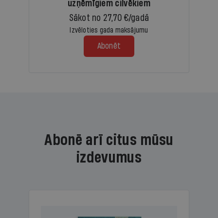
uzņēmīgiem cilvēkiem
Sākot no 27,70 €/gadā
Izvēloties gada maksājumu
Abonēt
Abonē arī citus mūsu
izdevumus