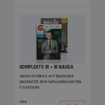
KOMPLEKTS IR + IR NAUDA
Saņem žurnālus Ir un Ir Nauda savā
pastkastītē, kā arī pilnu piekļuvi portāla
ir.lv saturam.
Cena