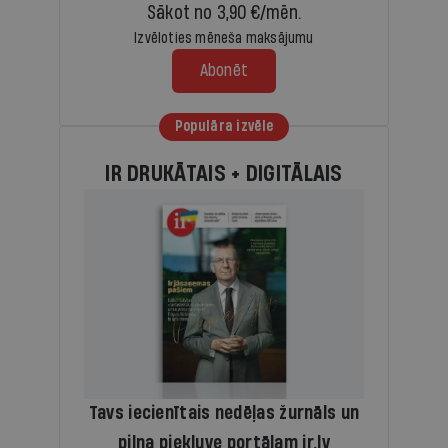
Sākot no 3,90 €/mēn.
Izvēloties mēneša maksājumu
Abonēt
Populāra izvēle
IR DRUKĀTAIS + DIGITĀLAIS
Tavs iecienītais nedēļas žurnāls un
pilna piekļuve portālam ir.lv