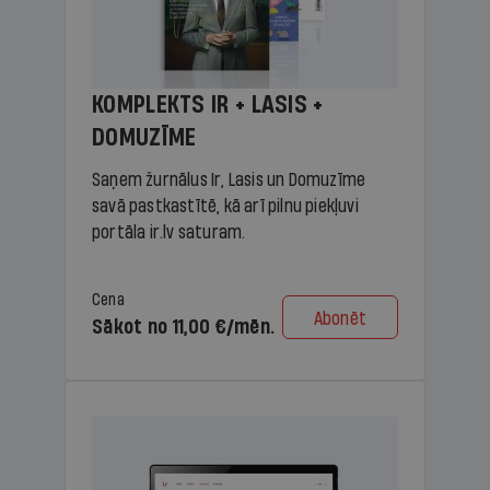
KOMPLEKTS IR + LASIS +
DOMUZĪME
Saņem žurnālus Ir, Lasis un Domuzīme
savā pastkastītē, kā arī pilnu piekļuvi
portāla ir.lv saturam.
Cena
Abonēt
Sākot no 11,00 €/mēn.