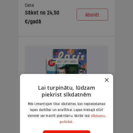
Cena
Sākot no 24,50
Abonēt
€/gadā
×
Lai turpinātu, lūdzam
piekrist sīkdatnēm
Mēs izmantojam tikai sīkdatnes, kas nepieciešamas
lapas darbībai un analītikai. Lapas kreisajā stūrī
KOMPLEKTS IR + LASIS
sīkdatņu
vienmēr var mainīt piekrišanu. Vairāk lasi
politikā.
Ģimenes komplekts – aizraujošs
lasāmžurnāls bērniem un analītiska