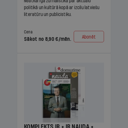
Neatkarīga žurnālistika par aktuālo
politikā un kultūrā kopā ar izcilu latviešu
literatūru un publicistiku.
Cena
Abonēt
Sākot no 8,90 €/mēn.
KOMPLEKTS IR + IR NAUDA +