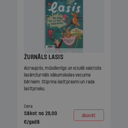
ŽURNĀLS LASIS
Aizraujošs, mūsdienīgs un vizuāli saistošs
lasāmžurnāls sākumskolas vecuma
bērniem. Stiprina lasītprasmi un rada
lasītprieku.
Cena
Sākot no 29,00
Abonēt
€/gadā