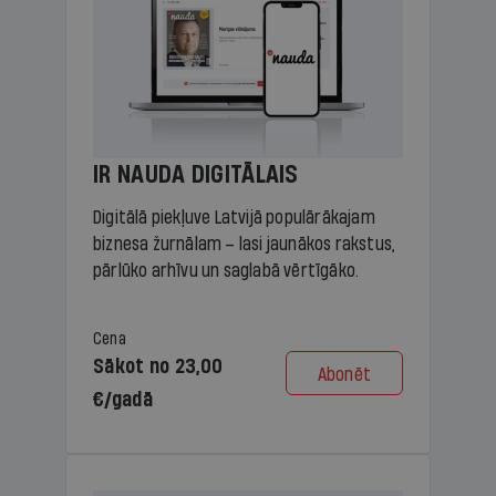
IR NAUDA DIGITĀLAIS
Digitālā piekļuve Latvijā populārākajam
biznesa žurnālam – lasi jaunākos rakstus,
pārlūko arhīvu un saglabā vērtīgāko.
Cena
Sākot no 23,00
Abonēt
€/gadā