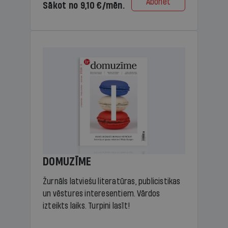
Abonēt
Sākot no 9,10 €/mēn.
DOMUZĪME
Žurnāls latviešu literatūras, publicistikas
un vēstures interesentiem. Vārdos
izteikts laiks. Turpini lasīt!