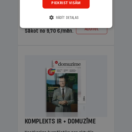
PIEKRIST VISĀM
lasāmviela vecākiem.
RĀDĪT DETAĻAS
Cena
Abonēt
Sākot no 9,70 €/mēn.
KOMPLEKTS IR + DOMUZĪME