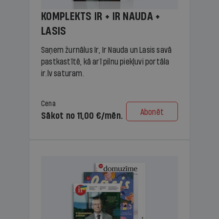
KOMPLEKTS IR + IR NAUDA +
LASIS
Saņem žurnālus Ir, Ir Nauda un Lasis savā
pastkastītē, kā arī pilnu piekļuvi portāla
ir.lv saturam.
Cena
Abonēt
Sākot no 11,00 €/mēn.