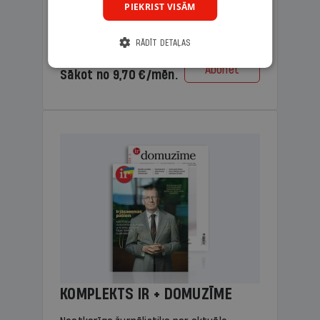
PIEKRIST VISĀM
lasāmviela vecākiem.
RĀDĪT DETAĻAS
Cena
Abonēt
Sākot no 9,70 €/mēn.
KOMPLEKTS IR + DOMUZĪME