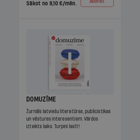
Abonēt
Sākot no 9,10 €/mēn.
DOMUZĪME
Žurnāls latviešu literatūras, publicistikas
un vēstures interesentiem. Vārdos
izteikts laiks. Turpini lasīt!