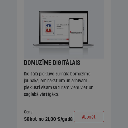
DOMUZĪME DIGITĀLAIS
Digitālā piekļuve žurnāla Domuzīme
jaunākajiem rakstiem un arhīvam -
piekļūsti visam saturam vienuviet un
saglabā vērtīgāko.
Cena
Abonēt
Sākot no 21,00 €/gadā