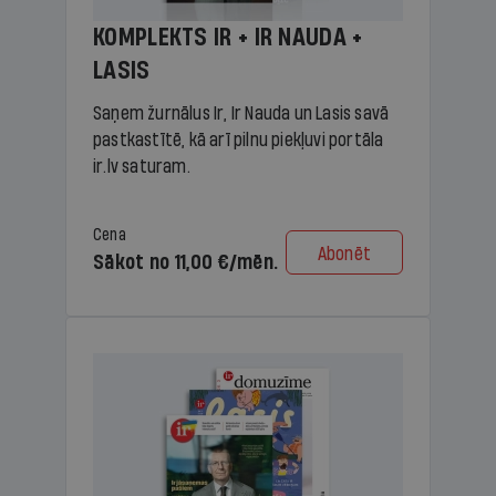
KOMPLEKTS IR + IR NAUDA +
LASIS
Saņem žurnālus Ir, Ir Nauda un Lasis savā
pastkastītē, kā arī pilnu piekļuvi portāla
ir.lv saturam.
Cena
Abonēt
Sākot no 11,00 €/mēn.