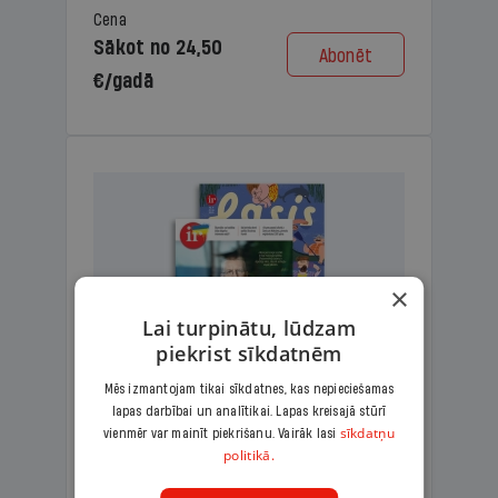
Cena
Sākot no 24,50
Abonēt
€/gadā
×
Lai turpinātu, lūdzam
piekrist sīkdatnēm
Mēs izmantojam tikai sīkdatnes, kas nepieciešamas
lapas darbībai un analītikai. Lapas kreisajā stūrī
KOMPLEKTS IR + LASIS
sīkdatņu
vienmēr var mainīt piekrišanu. Vairāk lasi
politikā.
Ģimenes komplekts – aizraujošs
lasāmžurnāls bērniem un analītiska