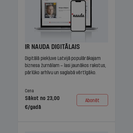
IR NAUDA DIGITĀLAIS
Digitālā piekļuve Latvijā populārākajam
biznesa žurnālam – lasi jaunākos rakstus,
pārlūko arhīvu un saglabā vērtīgāko.
Cena
Sākot no 23,00
Abonēt
€/gadā