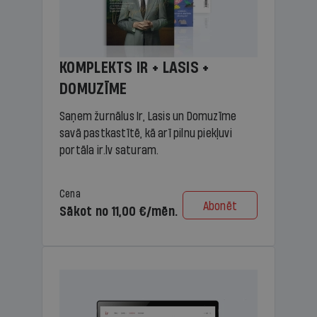
KOMPLEKTS IR + LASIS +
DOMUZĪME
Saņem žurnālus Ir, Lasis un Domuzīme
savā pastkastītē, kā arī pilnu piekļuvi
portāla ir.lv saturam.
Cena
Abonēt
Sākot no 11,00 €/mēn.