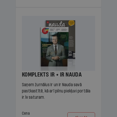
KOMPLEKTS IR + IR NAUDA
Saņem žurnālus Ir un Ir Nauda savā
pastkastītē, kā arī pilnu piekļuvi portāla
ir.lv saturam.
Cena