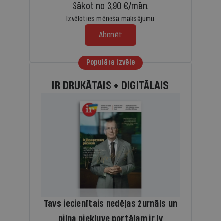
Sākot no 3,90 €/mēn.
Izvēloties mēneša maksājumu
Abonēt
Populāra izvēle
IR DRUKĀTAIS + DIGITĀLAIS
Tavs iecienītais nedēļas žurnāls un
pilna piekļuve portālam ir.lv