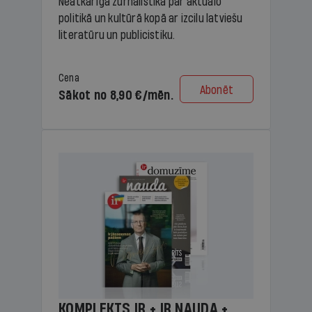
Neatkarīga žurnālistika par aktuālo
politikā un kultūrā kopā ar izcilu latviešu
literatūru un publicistiku.
Cena
Abonēt
Sākot no 8,90 €/mēn.
KOMPLEKTS IR + IR NAUDA +