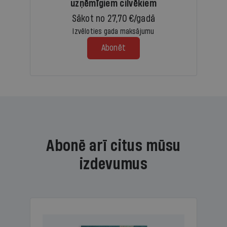
uzņēmīgiem cilvēkiem
Sākot no 27,70 €/gadā
Izvēloties gada maksājumu
Abonēt
Abonē arī citus mūsu
izdevumus