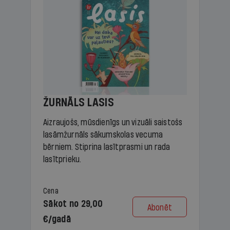
ŽURNĀLS LASIS
Aizraujošs, mūsdienīgs un vizuāli saistošs
lasāmžurnāls sākumskolas vecuma
bērniem. Stiprina lasītprasmi un rada
lasītprieku.
Cena
Sākot no 29,00
Abonēt
€/gadā