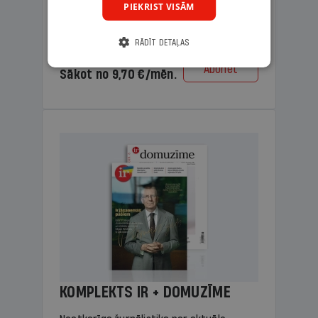
PIEKRIST VISĀM
lasāmviela vecākiem.
RĀDĪT DETAĻAS
Cena
Abonēt
Sākot no 9,70 €/mēn.
KOMPLEKTS IR + DOMUZĪME