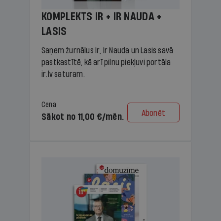
KOMPLEKTS IR + IR NAUDA +
LASIS
Saņem žurnālus Ir, Ir Nauda un Lasis savā
pastkastītē, kā arī pilnu piekļuvi portāla
ir.lv saturam.
Cena
Abonēt
Sākot no 11,00 €/mēn.