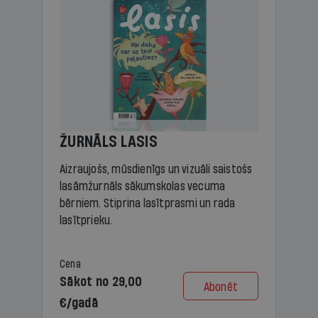
ŽURNĀLS LASIS
Aizraujošs, mūsdienīgs un vizuāli saistošs
lasāmžurnāls sākumskolas vecuma
bērniem. Stiprina lasītprasmi un rada
lasītprieku.
Cena
Sākot no 29,00
Abonēt
€/gadā