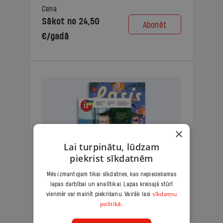
Cena
Sākot no 24,50
Abonēt
€/gadā
×
Lai turpinātu, lūdzam
piekrist sīkdatnēm
Mēs izmantojam tikai sīkdatnes, kas nepieciešamas
lapas darbībai un analītikai. Lapas kreisajā stūrī
KOMPLEKTS IR + LASIS
sīkdatņu
vienmēr var mainīt piekrišanu. Vairāk lasi
politikā.
Ģimenes komplekts – aizraujošs
lasāmžurnāls bērniem un analītiska