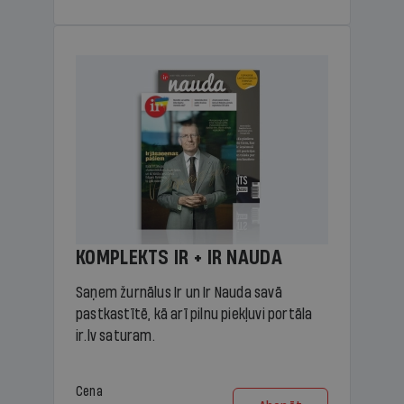
KOMPLEKTS IR + IR NAUDA
Saņem žurnālus Ir un Ir Nauda savā
pastkastītē, kā arī pilnu piekļuvi portāla
ir.lv saturam.
Cena