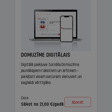
DOMUZĪME DIGITĀLAIS
Digitālā piekļuve žurnāla Domuzīme
jaunākajiem rakstiem un arhīvam -
piekļūsti visam saturam vienuviet un
saglabā vērtīgāko.
Cena
Abonēt
Sākot no 21,00 €/gadā