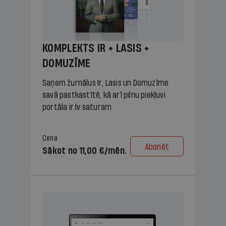
KOMPLEKTS IR + LASIS +
DOMUZĪME
Saņem žurnālus Ir, Lasis un Domuzīme
savā pastkastītē, kā arī pilnu piekļuvi
portāla ir.lv saturam.
Cena
Abonēt
Sākot no 11,00 €/mēn.