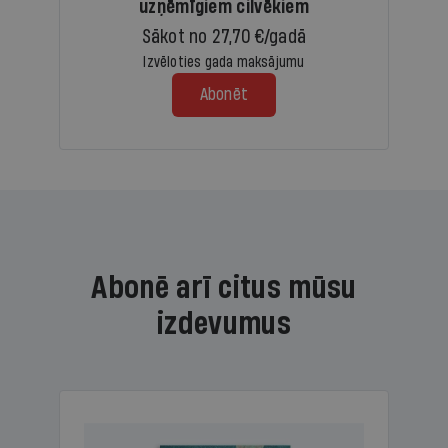
uzņēmīgiem cilvēkiem
Sākot no 27,70 €/gadā
Izvēloties gada maksājumu
Abonēt
Abonē arī citus mūsu
izdevumus