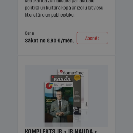
Neatkarīga žurnālistika par aktuālo
politikā un kultūrā kopā ar izcilu latviešu
literatūru un publicistiku.
Cena
Abonēt
Sākot no 8,90 €/mēn.
KOMPLEKTS IR + IR NAUDA +