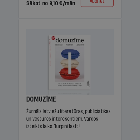
Abonēt
Sākot no 9,10 €/mēn.
DOMUZĪME
Žurnāls latviešu literatūras, publicistikas
un vēstures interesentiem. Vārdos
izteikts laiks. Turpini lasīt!