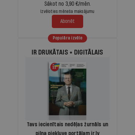
Sākot no 3,90 €/mēn.
Izvēloties mēneša maksājumu
Abonēt
Populāra izvēle
IR DRUKĀTAIS + DIGITĀLAIS
Tavs iecienītais nedēļas žurnāls un
pilna piekļuve portālam ir.lv