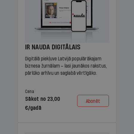
IR NAUDA DIGITĀLAIS
Digitālā piekļuve Latvijā populārākajam
biznesa žurnālam – lasi jaunākos rakstus,
pārlūko arhīvu un saglabā vērtīgāko.
Cena
Sākot no 23,00
Abonēt
€/gadā