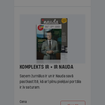
KOMPLEKTS IR + IR NAUDA
Saņem žurnālus Ir un Ir Nauda savā
pastkastītē, kā arī pilnu piekļuvi portāla
ir.lv saturam.
Cena