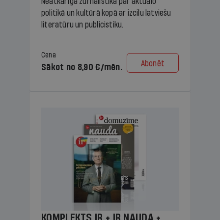
Neatkarīga žurnālistika par aktuālo
politikā un kultūrā kopā ar izcilu latviešu
literatūru un publicistiku.
Cena
Abonēt
Sākot no 8,90 €/mēn.
KOMPLEKTS IR + IR NAUDA +