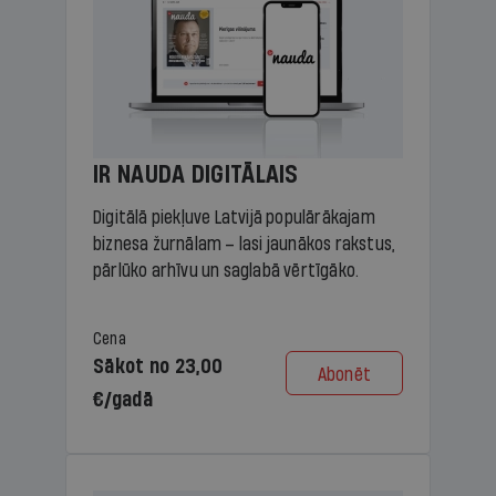
IR NAUDA DIGITĀLAIS
Digitālā piekļuve Latvijā populārākajam
biznesa žurnālam – lasi jaunākos rakstus,
pārlūko arhīvu un saglabā vērtīgāko.
Cena
Sākot no 23,00
Abonēt
€/gadā