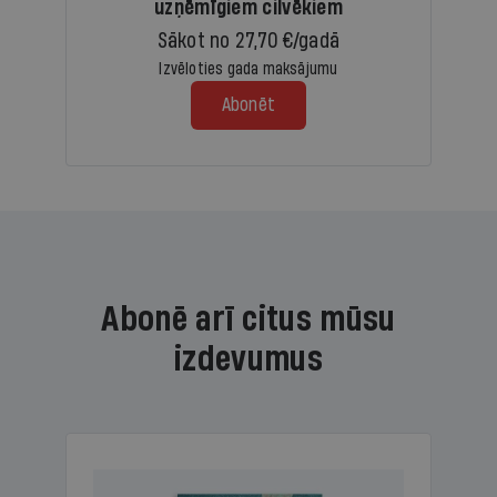
uzņēmīgiem cilvēkiem
Sākot no 27,70 €/gadā
Izvēloties gada maksājumu
Abonēt
Abonē arī citus mūsu
izdevumus