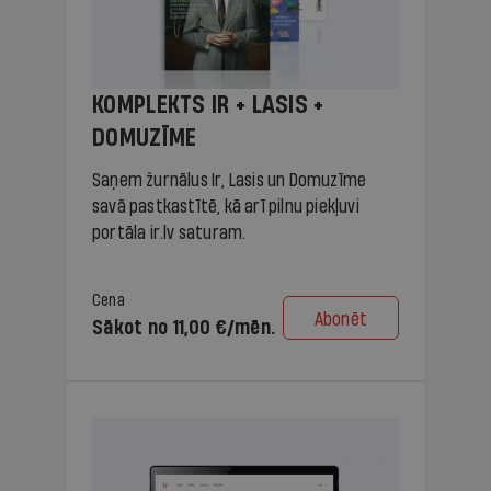
KOMPLEKTS IR + LASIS +
DOMUZĪME
Saņem žurnālus Ir, Lasis un Domuzīme
savā pastkastītē, kā arī pilnu piekļuvi
portāla ir.lv saturam.
Cena
Abonēt
Sākot no 11,00 €/mēn.