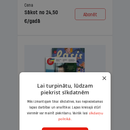
Cena
Sākot no 24,50
Abonēt
€/gadā
×
Lai turpinātu, lūdzam
piekrist sīkdatnēm
Mēs izmantojam tikai sīkdatnes, kas nepieciešamas
lapas darbībai un analītikai. Lapas kreisajā stūrī
KOMPLEKTS IR + LASIS
sīkdatņu
vienmēr var mainīt piekrišanu. Vairāk lasi
politikā.
Ģimenes komplekts – aizraujošs
lasāmžurnāls bērniem un analītiska