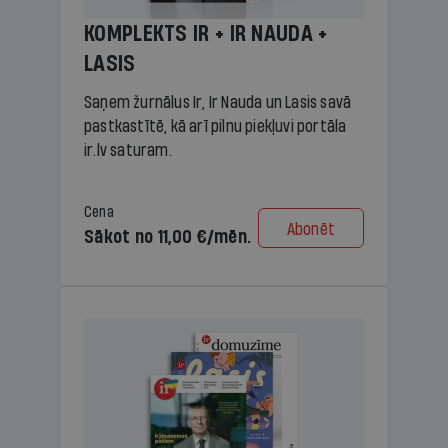
KOMPLEKTS IR + IR NAUDA +
LASIS
Saņem žurnālus Ir, Ir Nauda un Lasis savā
pastkastītē, kā arī pilnu piekļuvi portāla
ir.lv saturam.
Cena
Abonēt
Sākot no 11,00 €/mēn.