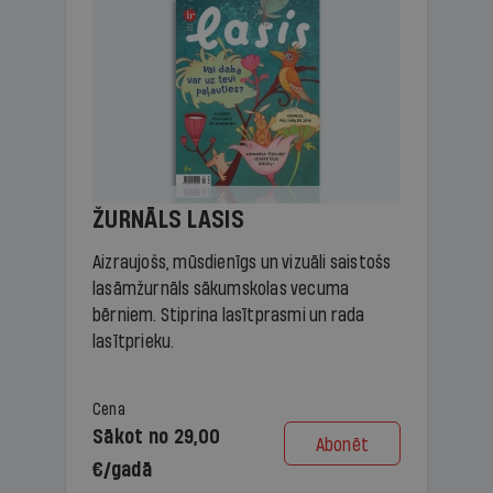
ŽURNĀLS LASIS
Aizraujošs, mūsdienīgs un vizuāli saistošs
lasāmžurnāls sākumskolas vecuma
bērniem. Stiprina lasītprasmi un rada
lasītprieku.
Cena
Sākot no 29,00
Abonēt
€/gadā