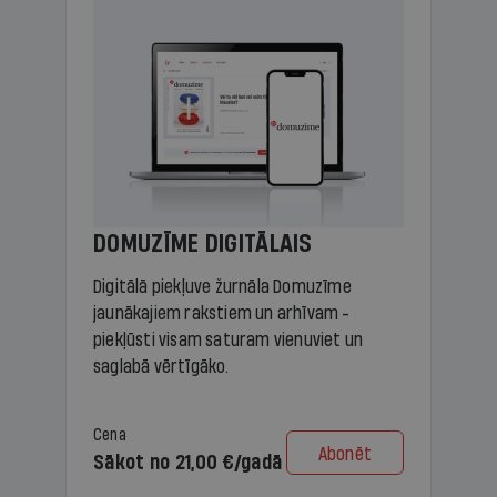
DOMUZĪME DIGITĀLAIS
Digitālā piekļuve žurnāla Domuzīme
jaunākajiem rakstiem un arhīvam -
piekļūsti visam saturam vienuviet un
saglabā vērtīgāko.
Cena
Abonēt
Sākot no 21,00 €/gadā