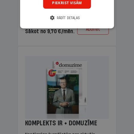
PIEKRIST VISĀM
lasāmviela vecākiem.
RĀDĪT DETAĻAS
Cena
Abonēt
Sākot no 9,70 €/mēn.
KOMPLEKTS IR + DOMUZĪME