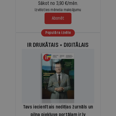
Sākot no 3,90 €/mēn.
Izvēloties mēneša maksājumu
Abonēt
Populāra izvēle
IR DRUKĀTAIS + DIGITĀLAIS
Tavs iecienītais nedēļas žurnāls un
pilna piekļuve portālam ir.lv