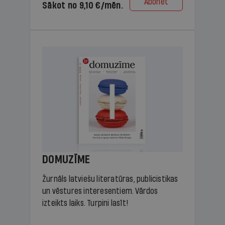
Abonēt
Sākot no 9,10 €/mēn.
DOMUZĪME
Žurnāls latviešu literatūras, publicistikas
un vēstures interesentiem. Vārdos
izteikts laiks. Turpini lasīt!