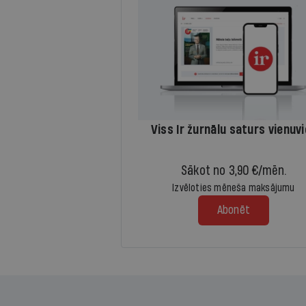
Viss Ir žurnālu saturs vienuv
Sākot no 3,90 €/mēn.
Izvēloties mēneša maksājumu
Abonēt