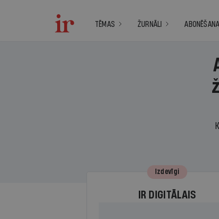
TĒMAS
ŽURNĀLI
ABONĒŠAN
K
Izdevīgi
IR DIGITĀLAIS