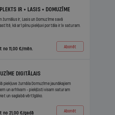
PLEKTS IR + LASIS + DOMUZĪME
 žurnālus Ir, Lasis un Domuzīme savā
stītē, kā arī pilnu piekļuvi portāla ir.lv saturam.
Abonēt
t no 11,00 €/mēn.
UZĪME DIGITĀLAIS
ālā piekļuve žurnāla Domuzīme jaunākajiem
iem un arhīvam - piekļūsti visam saturam
viet un saglabā vērtīgāko.
Abonēt
t no 21,00 €/gadā