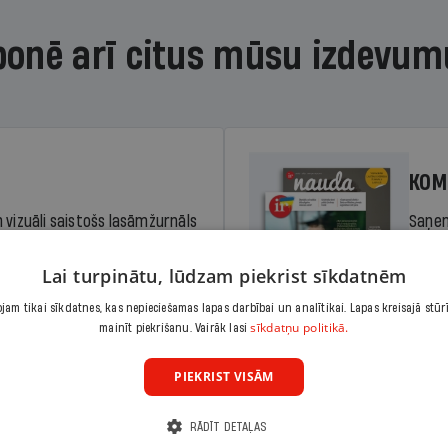
bonē arī citus mūsu izdevum
KOM
 vizuāli saistošs lasāmžurnāls
Saņem
iem. Stiprina lasītprasmi un
pilnu 
Lai turpinātu, lūdzam piekrist sīkdatnēm
am tikai sīkdatnes, kas nepieciešamas lapas darbībai un analītikai. Lapas kreisajā stūr
Cena
sīkdatņu politikā.
Abonēt
mainīt piekrišanu. Vairāk lasi
dā
Sāko
PIEKRIST VISĀM
RĀDĪT DETAĻAS
KOM