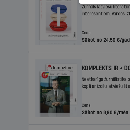
Žurnāls latviešu literatū
interesentiem. Vārdos izte
Cena
Sākot no 24,50 €/ga
KOMPLEKTS IR + 
Neatkarīga žurnālistika p
kopā ar izcilu latviešu lit
Cena
Sākot no 8,90 €/mēn.