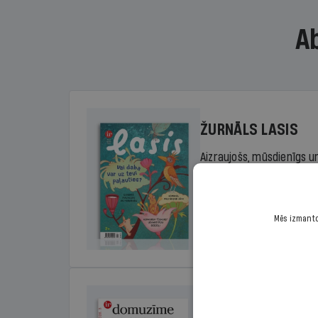
A
ŽURNĀLS LASIS
Aizraujošs, mūsdienīgs un
sākumskolas vecuma bērn
rada lasītprieku.
Mēs izmantoj
Cena
Sākot no 29,00 €/ga
DOMUZĪME