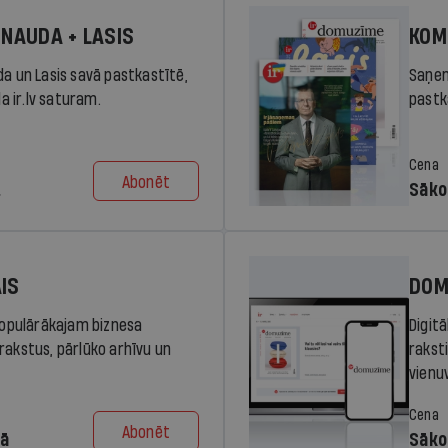
 NAUDA + LASIS
KOM
da un Lasis savā pastkastītē,
Saņem
la ir.lv saturam.
pastka
Cena
Abonēt
.
Sāko
AIS
DOM
 populārākajam biznesa
Digit
rakstus, pārlūko arhīvu un
rakst
vienu
Cena
Abonēt
dā
Sāko