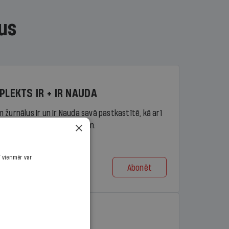
us
PLEKTS IR + IR NAUDA
 žurnālus Ir un Ir Nauda savā pastkastītē, kā arī
×
piekļuvi portāla ir.lv saturam.
ī vienmēr var
Abonēt
t no 9,10 €/mēn.
PLEKTS IR + LASIS