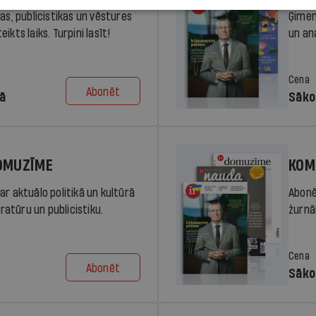
ras, publicistikas un vēstures
Ģimen
ikts laiks. Turpini lasīt!
un an
Cena
Abonēt
dā
Sāko
DOMUZĪME
KOM
ar aktuālo politikā un kultūrā
Abonē
eratūru un publicistiku.
žurnāl
Cena
Abonēt
Sāko