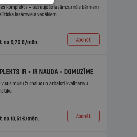
es komplekts – aizraujošs lasāmžurnāls bērniem
alītiska lasāmviela vecākiem.
Abonēt
t no 9,70 €/mēn.
PLEKTS IR + IR NAUDA + DOMUZĪME
 visus mūsu žurnālus un atbalsti kvalitatīvu
istiku.
Abonēt
t no 10,51 €/mēn.