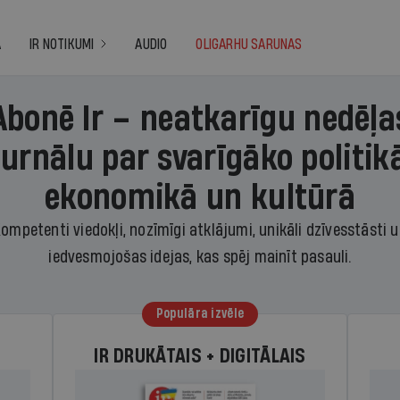
A
IR NOTIKUMI
AUDIO
OLIGARHU SARUNAS
Abonē Ir – neatkarīgu nedēļa
žurnālu par svarīgāko politikā
ekonomikā un kultūrā
ompetenti viedokļi, nozīmīgi atklājumi, unikāli dzīvesstāsti 
iedvesmojošas idejas, kas spēj mainīt pasauli.
Populāra izvēle
IR DRUKĀTAIS + DIGITĀLAIS