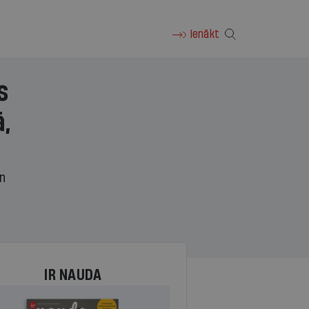
Ienākt
s
,
un
IR NAUDA