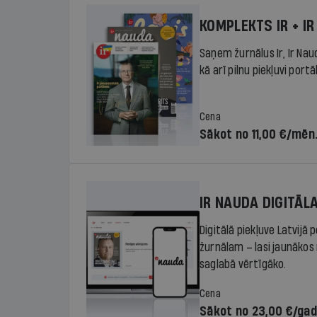
KOMPLEKTS IR + IR
Saņem žurnālus Ir, Ir Nau
kā arī pilnu piekļuvi portā
Cena
Sākot no 11,00 €/mēn
IR NAUDA DIGITĀL
Digitālā piekļuve Latvijā
žurnālam – lasi jaunākos 
saglabā vērtīgāko.
Cena
Sākot no 23,00 €/ga