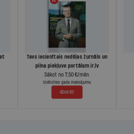
iet
Tavs iecienītais nedēļas žurnāls un
pilna piekļuve portālam ir.lv
Sākot no 7,50 €/mēn.
Izvēloties gada maksājumu
Abonēt