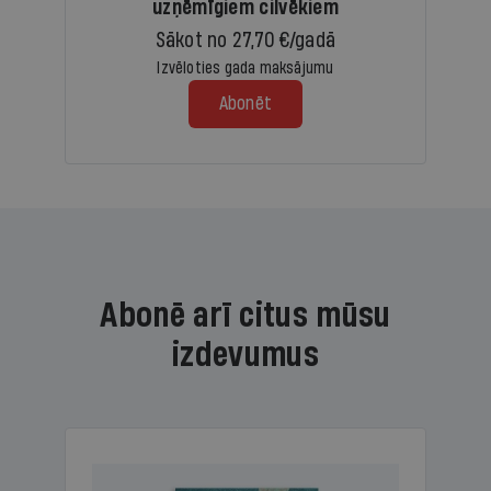
uzņēmīgiem cilvēkiem
Sākot no 27,70 €/gadā
Izvēloties gada maksājumu
Abonēt
Abonē arī citus mūsu
izdevumus