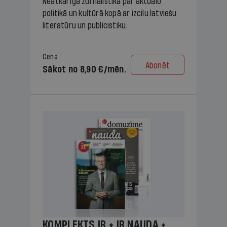
Neatkarīga žurnālistika par aktuālo
politikā un kultūrā kopā ar izcilu latviešu
literatūru un publicistiku.
Cena
Abonēt
Sākot no 8,90 €/mēn.
KOMPLEKTS IR + IR NAUDA +