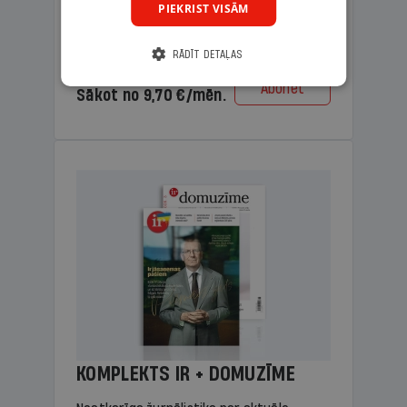
PIEKRIST VISĀM
lasāmviela vecākiem.
RĀDĪT DETAĻAS
Cena
Abonēt
Sākot no 9,70 €/mēn.
KOMPLEKTS IR + DOMUZĪME