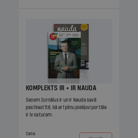
KOMPLEKTS IR + IR NAUDA
Saņem žurnālus Ir un Ir Nauda savā
pastkastītē, kā arī pilnu piekļuvi portāla
ir.lv saturam.
Cena