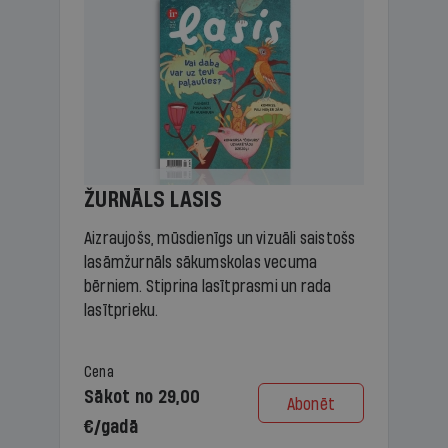
ŽURNĀLS LASIS
Aizraujošs, mūsdienīgs un vizuāli saistošs
lasāmžurnāls sākumskolas vecuma
bērniem. Stiprina lasītprasmi un rada
lasītprieku.
Cena
Sākot no 29,00
Abonēt
€/gadā