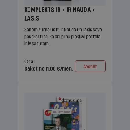
KOMPLEKTS IR + IR NAUDA +
LASIS
Saņem žurnālus Ir, Ir Nauda un Lasis savā
pastkastītē, kā arī pilnu piekļuvi portāla
ir.lv saturam.
Cena
Abonēt
Sākot no 11,00 €/mēn.