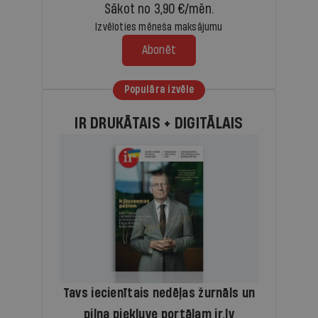
Sākot no 3,90 €/mēn.
Izvēloties mēneša maksājumu
Abonēt
Populāra izvēle
IR DRUKĀTAIS + DIGITĀLAIS
Tavs iecienītais nedēļas žurnāls un
pilna piekļuve portālam ir.lv