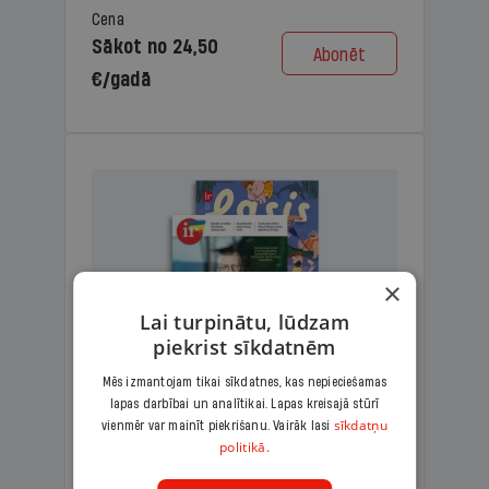
Cena
Sākot no 24,50
Abonēt
€/gadā
×
Lai turpinātu, lūdzam
piekrist sīkdatnēm
Mēs izmantojam tikai sīkdatnes, kas nepieciešamas
lapas darbībai un analītikai. Lapas kreisajā stūrī
KOMPLEKTS IR + LASIS
sīkdatņu
vienmēr var mainīt piekrišanu. Vairāk lasi
politikā.
Ģimenes komplekts – aizraujošs
lasāmžurnāls bērniem un analītiska