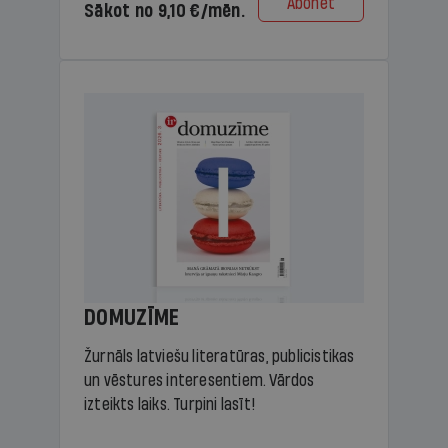
Abonēt
Sākot no 9,10 €/mēn.
DOMUZĪME
Žurnāls latviešu literatūras, publicistikas
un vēstures interesentiem. Vārdos
izteikts laiks. Turpini lasīt!