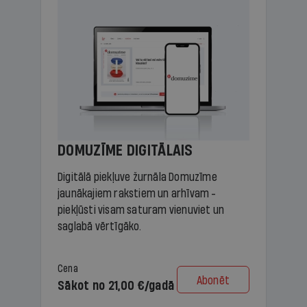
DOMUZĪME DIGITĀLAIS
Digitālā piekļuve žurnāla Domuzīme
jaunākajiem rakstiem un arhīvam -
piekļūsti visam saturam vienuviet un
saglabā vērtīgāko.
Cena
Abonēt
Sākot no 21,00 €/gadā