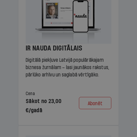
IR NAUDA DIGITĀLAIS
Digitālā piekļuve Latvijā populārākajam
biznesa žurnālam – lasi jaunākos rakstus,
pārlūko arhīvu un saglabā vērtīgāko.
Cena
Sākot no 23,00
Abonēt
€/gadā