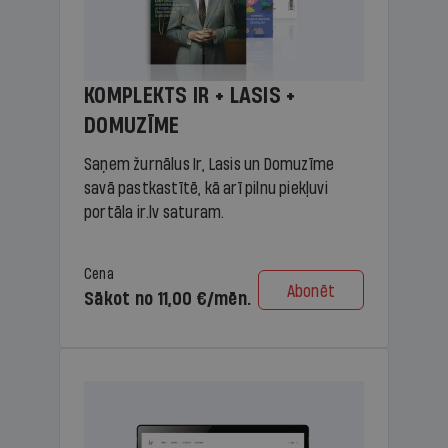
KOMPLEKTS IR + LASIS +
DOMUZĪME
Saņem žurnālus Ir, Lasis un Domuzīme
savā pastkastītē, kā arī pilnu piekļuvi
portāla ir.lv saturam.
Cena
Abonēt
Sākot no 11,00 €/mēn.