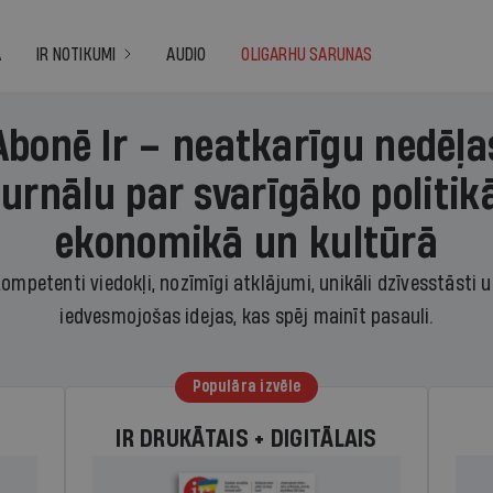
A
IR NOTIKUMI
AUDIO
OLIGARHU SARUNAS
Abonē Ir – neatkarīgu nedēļa
žurnālu par svarīgāko politikā
ekonomikā un kultūrā
ompetenti viedokļi, nozīmīgi atklājumi, unikāli dzīvesstāsti 
iedvesmojošas idejas, kas spēj mainīt pasauli.
Populāra izvēle
IR DRUKĀTAIS + DIGITĀLAIS