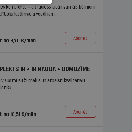
es komplekts – aizraujošs lasāmžurnāls bērniem
alītiska lasāmviela vecākiem.
Abonēt
t no 9,70 €/mēn.
PLEKTS IR + IR NAUDA + DOMUZĪME
 visus mūsu žurnālus un atbalsti kvalitatīvu
istiku.
Abonēt
t no 10,51 €/mēn.