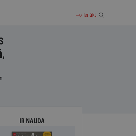
Ienākt
s
,
un
IR NAUDA