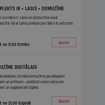
PLEKTS IR + LASIS + DOMUZĪME
 žurnālus Ir, Lasis un Domuzīme savā
stītē, kā arī pilnu piekļuvi portāla ir.lv saturam.
Abonēt
t no 11,00 €/mēn.
UZĪME DIGITĀLAIS
ālā piekļuve žurnāla Domuzīme jaunākajiem
iem un arhīvam - piekļūsti visam saturam
viet un saglabā vērtīgāko.
Abonēt
t no 21,00 €/gadā