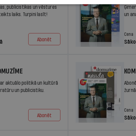
ras, publicistikas un vēstures
Ģimen
ikts laiks. Turpini lasīt!
un an
Cena
Abonēt
dā
Sāko
DOMUZĪME
KOM
ar aktuālo politikā un kultūrā
Abonē
eratūru un publicistiku.
žurnāl
Cena
Abonēt
Sāko