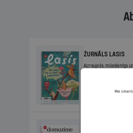
A
ŽURNĀLS LASIS
Aizraujošs, mūsdienīgs un
sākumskolas vecuma bērn
rada lasītprieku.
Mēs izmantoj
Cena
Sākot no 29,00 €/ga
DOMUZĪME