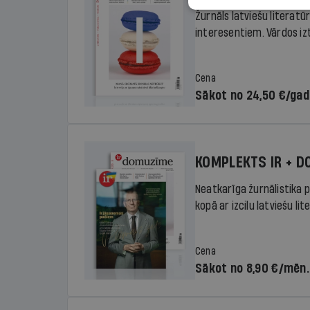
Žurnāls latviešu literatū
interesentiem. Vārdos izte
Cena
Sākot no 24,50 €/ga
KOMPLEKTS IR + 
Neatkarīga žurnālistika p
kopā ar izcilu latviešu lit
Cena
Sākot no 8,90 €/mēn.