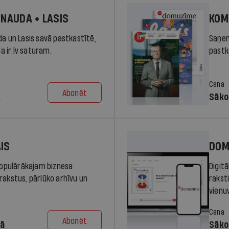
 NAUDA + LASIS
KOM
da un Lasis savā pastkastītē,
Saņem
la ir.lv saturam.
pastka
Cena
Abonēt
.
Sāko
AIS
DOM
 populārākajam biznesa
Digit
rakstus, pārlūko arhīvu un
rakst
vienu
Cena
Abonēt
dā
Sāko