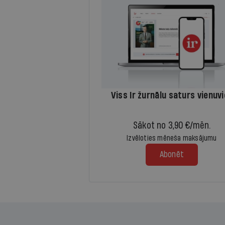
Viss Ir žurnālu saturs vienuv
Sākot no 3,90 €/mēn.
Izvēloties mēneša maksājumu
Abonēt