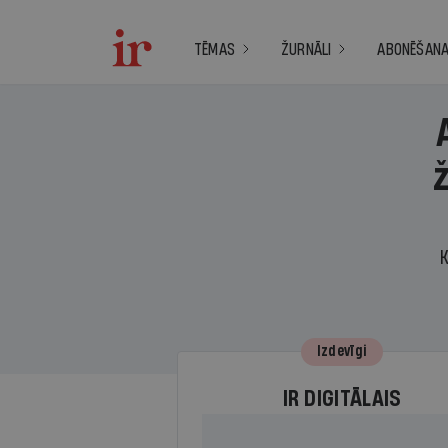
TĒMAS
ŽURNĀLI
ABONĒŠAN
K
Izdevīgi
IR DIGITĀLAIS