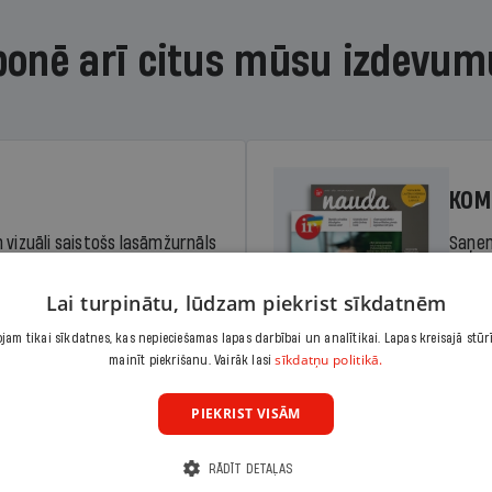
bonē arī citus mūsu izdevum
KOM
 vizuāli saistošs lasāmžurnāls
Saņem
iem. Stiprina lasītprasmi un
pilnu 
Lai turpinātu, lūdzam piekrist sīkdatnēm
am tikai sīkdatnes, kas nepieciešamas lapas darbībai un analītikai. Lapas kreisajā stūr
Cena
sīkdatņu politikā.
Abonēt
mainīt piekrišanu. Vairāk lasi
dā
Sāko
PIEKRIST VISĀM
RĀDĪT DETAĻAS
KOM