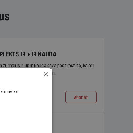
us
PLEKTS IR + IR NAUDA
 žurnālus Ir un Ir Nauda savā pastkastītē, kā arī
×
piekļuvi portāla ir.lv saturam.
ī vienmēr var
Abonēt
t no 9,10 €/mēn.
PLEKTS IR + LASIS