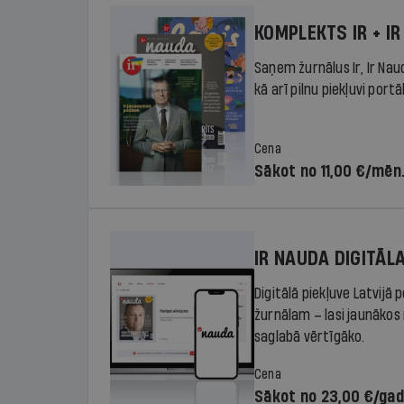
KOMPLEKTS IR + IR
Saņem žurnālus Ir, Ir Nau
kā arī pilnu piekļuvi portā
Cena
Sākot no 11,00 €/mēn
IR NAUDA DIGITĀL
Digitālā piekļuve Latvijā
žurnālam – lasi jaunākos 
saglabā vērtīgāko.
Cena
Sākot no 23,00 €/ga