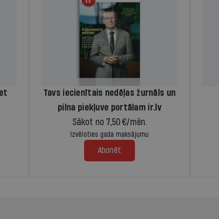
iet
Tavs iecienītais nedēļas žurnāls un
pilna piekļuve portālam ir.lv
Sākot no 7,50 €/mēn.
Izvēloties gada maksājumu
Abonēt