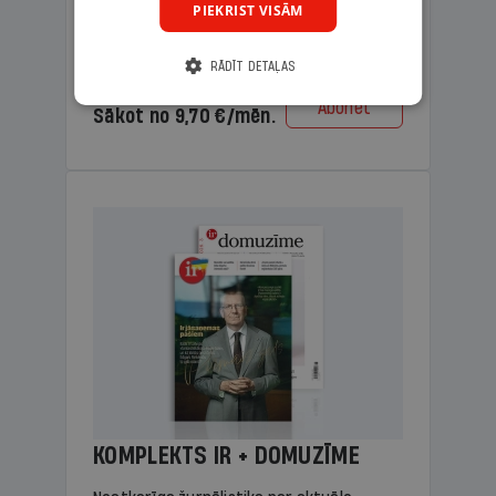
PIEKRIST VISĀM
lasāmviela vecākiem.
RĀDĪT DETAĻAS
Cena
Abonēt
Sākot no 9,70 €/mēn.
KOMPLEKTS IR + DOMUZĪME