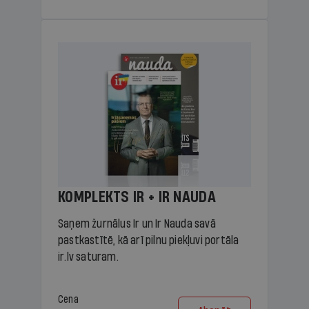
KOMPLEKTS IR + IR NAUDA
Saņem žurnālus Ir un Ir Nauda savā
pastkastītē, kā arī pilnu piekļuvi portāla
ir.lv saturam.
Cena