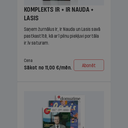
KOMPLEKTS IR + IR NAUDA +
LASIS
Saņem žurnālus Ir, Ir Nauda un Lasis savā
pastkastītē, kā arī pilnu piekļuvi portāla
ir.lv saturam.
Cena
Abonēt
Sākot no 11,00 €/mēn.