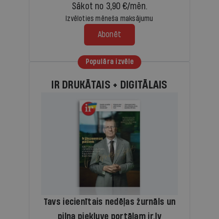
Sākot no 3,90 €/mēn.
Izvēloties mēneša maksājumu
Abonēt
Populāra izvēle
IR DRUKĀTAIS + DIGITĀLAIS
Tavs iecienītais nedēļas žurnāls un
pilna piekļuve portālam ir.lv