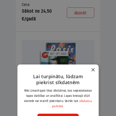
Cena
Sākot no 24,50
Abonēt
€/gadā
×
Lai turpinātu, lūdzam
piekrist sīkdatnēm
Mēs izmantojam tikai sīkdatnes, kas nepieciešamas
lapas darbībai un analītikai. Lapas kreisajā stūrī
KOMPLEKTS IR + LASIS
sīkdatņu
vienmēr var mainīt piekrišanu. Vairāk lasi
politikā.
Ģimenes komplekts – aizraujošs
lasāmžurnāls bērniem un analītiska