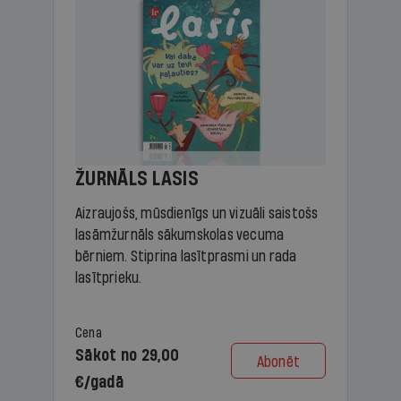
ŽURNĀLS LASIS
Aizraujošs, mūsdienīgs un vizuāli saistošs
lasāmžurnāls sākumskolas vecuma
bērniem. Stiprina lasītprasmi un rada
lasītprieku.
Cena
Sākot no 29,00
Abonēt
€/gadā