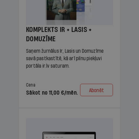
KOMPLEKTS IR + LASIS +
DOMUZĪME
Saņem žurnālus Ir, Lasis un Domuzīme
savā pastkastītē, kā arī pilnu piekļuvi
portāla ir.lv saturam.
Cena
Abonēt
Sākot no 11,00 €/mēn.