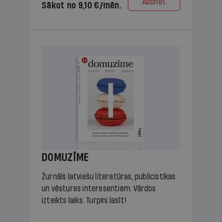
Abonēt
Sākot no 9,10 €/mēn.
DOMUZĪME
Žurnāls latviešu literatūras, publicistikas
un vēstures interesentiem. Vārdos
izteikts laiks. Turpini lasīt!