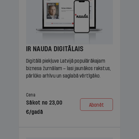
IR NAUDA DIGITĀLAIS
Digitālā piekļuve Latvijā populārākajam
biznesa žurnālam – lasi jaunākos rakstus,
pārlūko arhīvu un saglabā vērtīgāko.
Cena
Sākot no 23,00
Abonēt
€/gadā