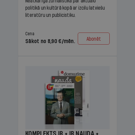
Neatkarīga žurnālistika par aktuālo
politikā un kultūrā kopā ar izcilu latviešu
literatūru un publicistiku.
Cena
Abonēt
Sākot no 8,90 €/mēn.
KOMPLEKTS IR + IR NAUDA +