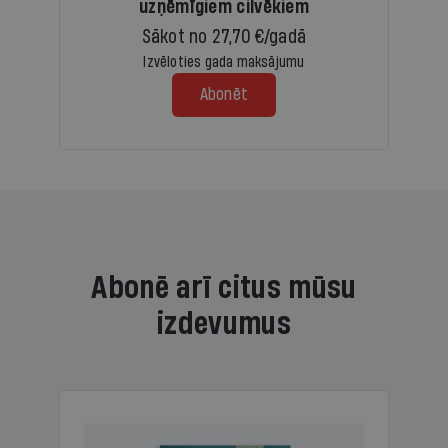
uzņēmīgiem cilvēkiem
Sākot no 27,70 €/gadā
Izvēloties gada maksājumu
Abonēt
Abonē arī citus mūsu
izdevumus