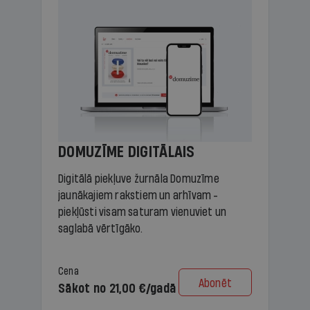
DOMUZĪME DIGITĀLAIS
Digitālā piekļuve žurnāla Domuzīme
jaunākajiem rakstiem un arhīvam -
piekļūsti visam saturam vienuviet un
saglabā vērtīgāko.
Cena
Abonēt
Sākot no 21,00 €/gadā