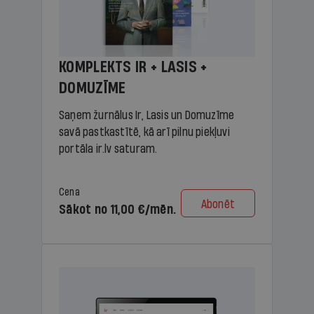
KOMPLEKTS IR + LASIS +
DOMUZĪME
Saņem žurnālus Ir, Lasis un Domuzīme
savā pastkastītē, kā arī pilnu piekļuvi
portāla ir.lv saturam.
Cena
Abonēt
Sākot no 11,00 €/mēn.