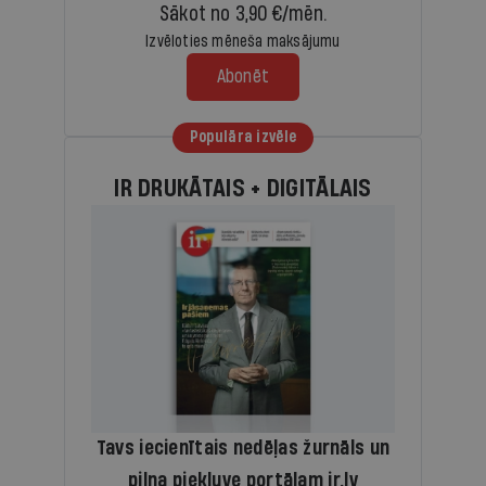
Sākot no 3,90 €/mēn.
Izvēloties mēneša maksājumu
Abonēt
Populāra izvēle
IR DRUKĀTAIS + DIGITĀLAIS
Tavs iecienītais nedēļas žurnāls un
pilna piekļuve portālam ir.lv