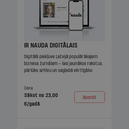
IR NAUDA DIGITĀLAIS
Digitālā piekļuve Latvijā populārākajam
biznesa žurnālam – lasi jaunākos rakstus,
pārlūko arhīvu un saglabā vērtīgāko.
Cena
Sākot no 23,00
Abonēt
€/gadā