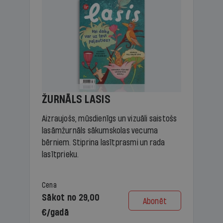
ŽURNĀLS LASIS
Aizraujošs, mūsdienīgs un vizuāli saistošs
lasāmžurnāls sākumskolas vecuma
bērniem. Stiprina lasītprasmi un rada
lasītprieku.
Cena
Sākot no 29,00
Abonēt
€/gadā