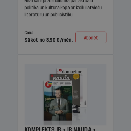
Neatkarīga žurnālistika par aktuālo
politikā un kultūrā kopā ar izcilu latviešu
literatūru un publicistiku.
Cena
Abonēt
Sākot no 8,90 €/mēn.
KOMPLEKTS IR + IR NAUDA +