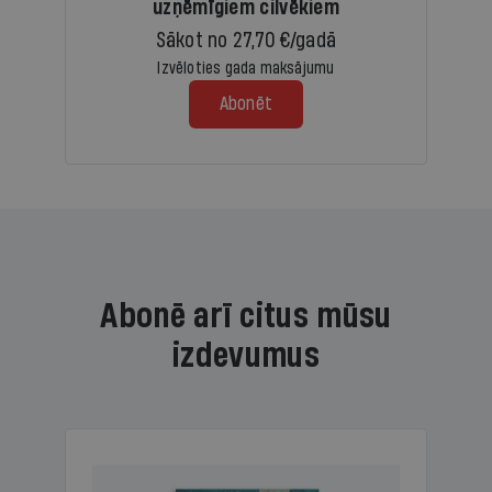
uzņēmīgiem cilvēkiem
Sākot no 27,70 €/gadā
Izvēloties gada maksājumu
Abonēt
Abonē arī citus mūsu
izdevumus