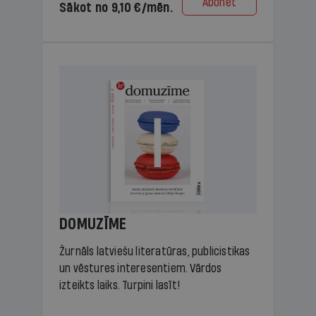
Abonēt
Sākot no 9,10 €/mēn.
DOMUZĪME
Žurnāls latviešu literatūras, publicistikas
un vēstures interesentiem. Vārdos
izteikts laiks. Turpini lasīt!