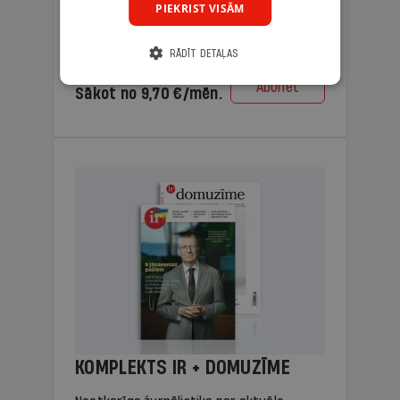
PIEKRIST VISĀM
lasāmviela vecākiem.
RĀDĪT DETAĻAS
Cena
Abonēt
Sākot no 9,70 €/mēn.
KOMPLEKTS IR + DOMUZĪME