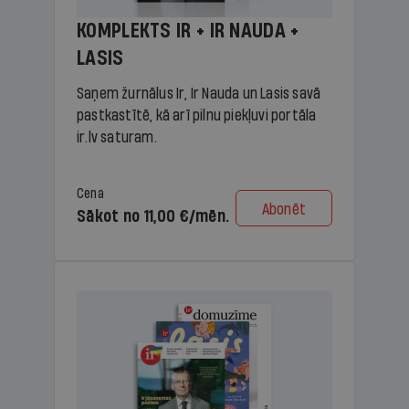
KOMPLEKTS IR + IR NAUDA +
LASIS
Saņem žurnālus Ir, Ir Nauda un Lasis savā
pastkastītē, kā arī pilnu piekļuvi portāla
ir.lv saturam.
Cena
Abonēt
Sākot no 11,00 €/mēn.