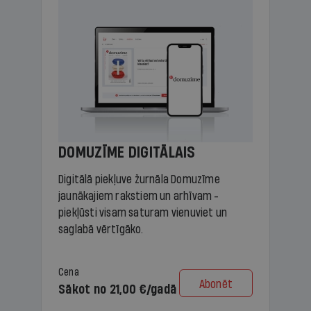
DOMUZĪME DIGITĀLAIS
Digitālā piekļuve žurnāla Domuzīme
jaunākajiem rakstiem un arhīvam -
piekļūsti visam saturam vienuviet un
saglabā vērtīgāko.
Cena
Abonēt
Sākot no 21,00 €/gadā