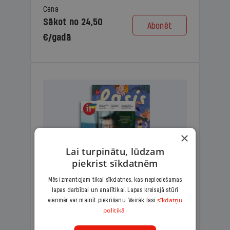
Cena
Sākot no 24,50
Abonēt
€/gadā
×
Lai turpinātu, lūdzam
piekrist sīkdatnēm
Mēs izmantojam tikai sīkdatnes, kas nepieciešamas
lapas darbībai un analītikai. Lapas kreisajā stūrī
KOMPLEKTS IR + LASIS
sīkdatņu
vienmēr var mainīt piekrišanu. Vairāk lasi
politikā.
Ģimenes komplekts – aizraujošs
lasāmžurnāls bērniem un analītiska