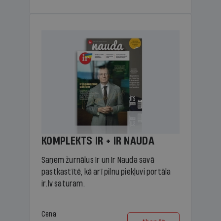
KOMPLEKTS IR + IR NAUDA
Saņem žurnālus Ir un Ir Nauda savā
pastkastītē, kā arī pilnu piekļuvi portāla
ir.lv saturam.
Cena