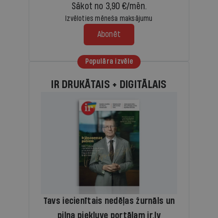
Sākot no 3,90 €/mēn.
Izvēloties mēneša maksājumu
Abonēt
Populāra izvēle
IR DRUKĀTAIS + DIGITĀLAIS
Tavs iecienītais nedēļas žurnāls un
pilna piekļuve portālam ir.lv