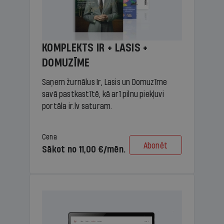
KOMPLEKTS IR + LASIS +
DOMUZĪME
Saņem žurnālus Ir, Lasis un Domuzīme
savā pastkastītē, kā arī pilnu piekļuvi
portāla ir.lv saturam.
Cena
Abonēt
Sākot no 11,00 €/mēn.