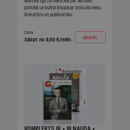
Neatkarīga žurnālistika par aktuālo
politikā un kultūrā kopā ar izcilu latviešu
literatūru un publicistiku.
Cena
Abonēt
Sākot no 8,90 €/mēn.
KOMPLEKTS IR + IR NAUDA +