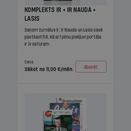
KOMPLEKTS IR + IR NAUDA +
LASIS
Saņem žurnālus Ir, Ir Nauda un Lasis savā
pastkastītē, kā arī pilnu piekļuvi portāla
ir.lv saturam.
Cena
Abonēt
Sākot no 11,00 €/mēn.