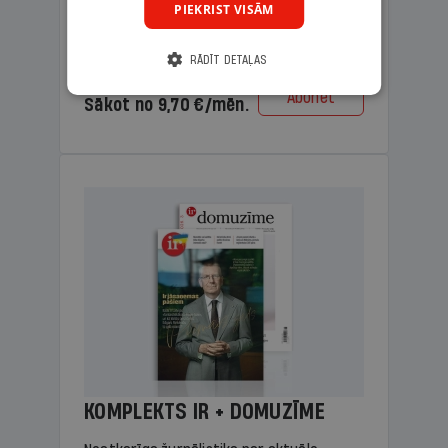
PIEKRIST VISĀM
lasāmviela vecākiem.
RĀDĪT DETAĻAS
Cena
Abonēt
Sākot no 9,70 €/mēn.
KOMPLEKTS IR + DOMUZĪME