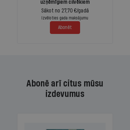
uzņēmīgiem cilvēkiem
Sākot no 27,70 €/gadā
Izvēloties gada maksājumu
Abonēt
Abonē arī citus mūsu
izdevumus