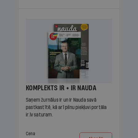
KOMPLEKTS IR + IR NAUDA
Saņem žurnālus Ir un Ir Nauda savā
pastkastītē, kā arī pilnu piekļuvi portāla
ir.lv saturam.
Cena