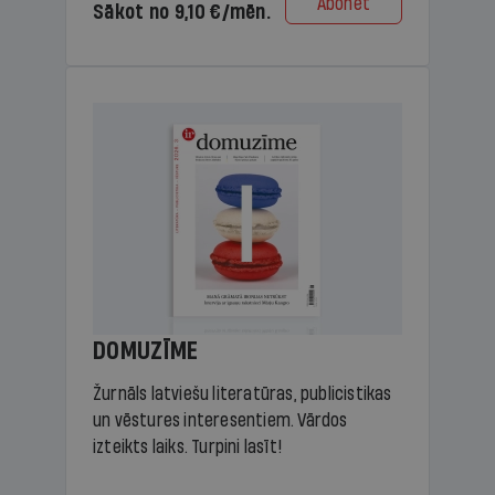
Abonēt
Sākot no 9,10 €/mēn.
DOMUZĪME
Žurnāls latviešu literatūras, publicistikas
un vēstures interesentiem. Vārdos
izteikts laiks. Turpini lasīt!