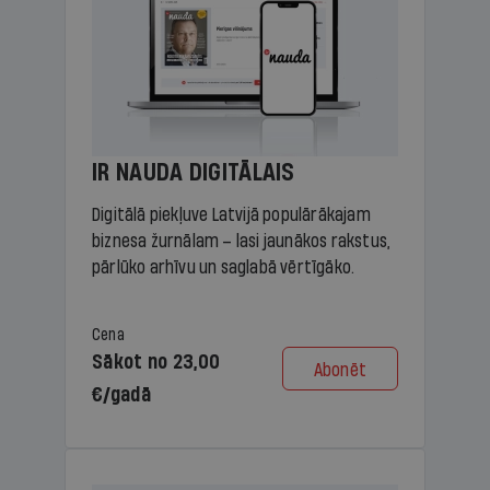
IR NAUDA DIGITĀLAIS
Digitālā piekļuve Latvijā populārākajam
biznesa žurnālam – lasi jaunākos rakstus,
pārlūko arhīvu un saglabā vērtīgāko.
Cena
Sākot no 23,00
Abonēt
€/gadā