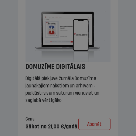
DOMUZĪME DIGITĀLAIS
Digitālā piekļuve žurnāla Domuzīme
jaunākajiem rakstiem un arhīvam -
piekļūsti visam saturam vienuviet un
saglabā vērtīgāko.
Cena
Abonēt
Sākot no 21,00 €/gadā