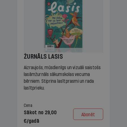
ŽURNĀLS LASIS
Aizraujošs, mūsdienīgs un vizuāli saistošs
lasāmžurnāls sākumskolas vecuma
bērniem. Stiprina lasītprasmi un rada
lasītprieku.
Cena
Sākot no 29,00
Abonēt
€/gadā