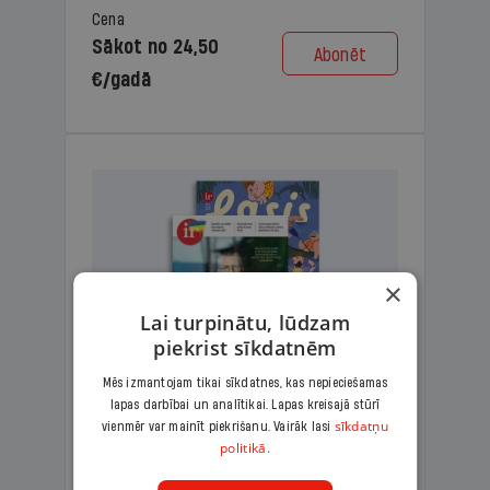
Cena
Sākot no 24,50
Abonēt
€/gadā
×
Lai turpinātu, lūdzam
piekrist sīkdatnēm
Mēs izmantojam tikai sīkdatnes, kas nepieciešamas
lapas darbībai un analītikai. Lapas kreisajā stūrī
KOMPLEKTS IR + LASIS
sīkdatņu
vienmēr var mainīt piekrišanu. Vairāk lasi
politikā.
Ģimenes komplekts – aizraujošs
lasāmžurnāls bērniem un analītiska