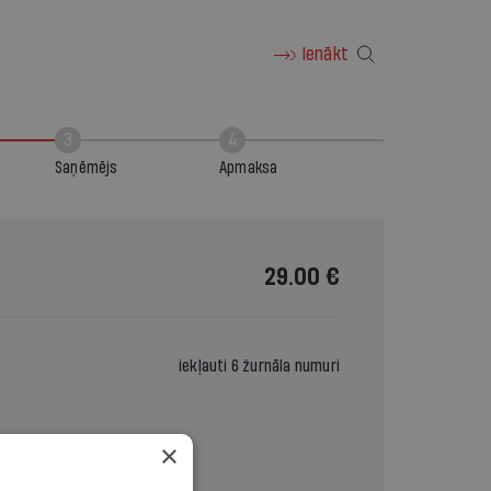
Ienākt
3
4
Saņēmējs
Apmaksa
29.00 €
iekļauti 6 žurnāla numuri
×