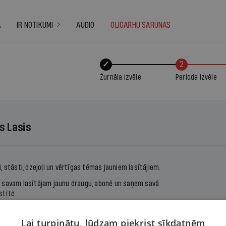
A
IR NOTIKUMI
AUDIO
OLIGARHU SARUNAS
✓
2
Žurnāla izvēle
Perioda izvēle
s Lasis
, stāsti, dzejoļi un vērtīgas tēmas jauniem lasītājiem.
 savam lasītājam jaunu draugu, abonē un saņem savā
stītē.
 iznāk sešas reizes gadā (reizi divos mēnešos).
Lai turpinātu, lūdzam piekrist sīkdatnēm