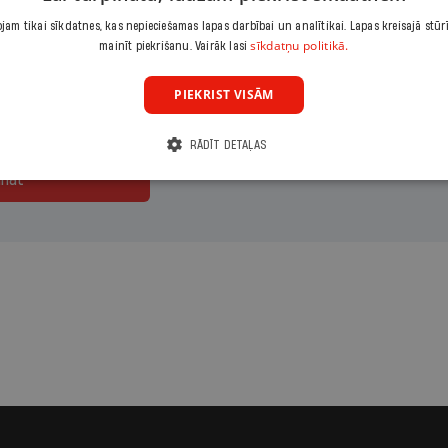
maksājumu
Izvēlies periodu
Izvēlies sāku
am tikai sīkdatnes, kas nepieciešamas lapas darbībai un analītikai. Lapas kreisajā stūr
sīkdatņu politikā.
mainīt piekrišanu. Vairāk lasi
eizējais
Gads
PIEKRIST VISĀM
RĀDĪT DETAĻAS
ināt