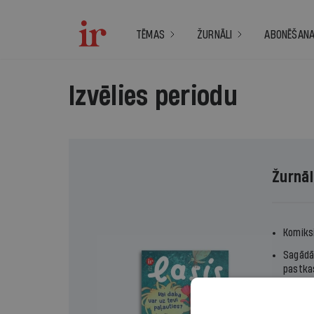
TĒMAS
ŽURNĀLI
ABONĒŠAN
Izvēlies periodu
Žurnāl
Komiksi
Sagādā
pastka
Žurnāls