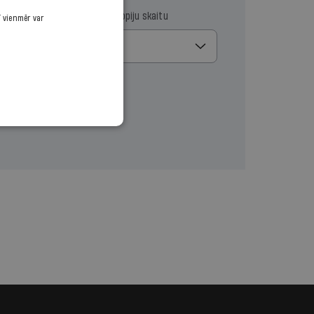
ma datumu
Izvēlies kopiju skaitu
ī vienmēr var
1