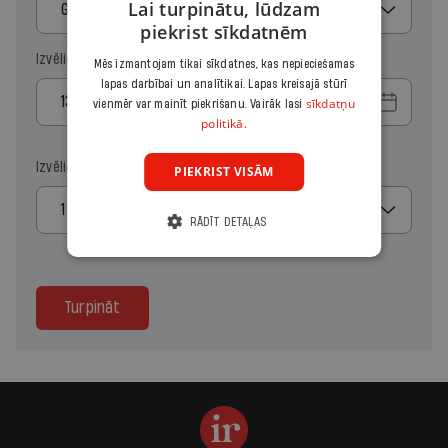
Lai turpinātu, lūdzam
Gads
piekrist sīkdatnēm
Izvēlies sākuma datumu
Mēs izmantojam tikai sīkdatnes, kas nepieciešamas
lapas darbībai un analītikai. Lapas kreisajā stūrī
sīkdatņu
vienmēr var mainīt piekrišanu. Vairāk lasi
politikā.
Izvēlies kopiju skaitu
PIEKRIST VISĀM
1
RĀDĪT DETAĻAS
Turpināt