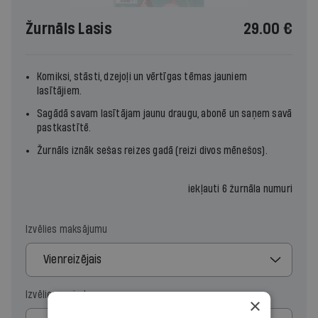
Žurnāls Lasis
29.00 €
Komiksi, stāsti, dzejoļi un vērtīgas tēmas jauniem
lasītājiem.
Sagādā savam lasītājam jaunu draugu, abonē un saņem savā
pastkastītē.
Žurnāls iznāk sešas reizes gadā (reizi divos mēnešos).
iekļauti 6 žurnāla numuri
Izvēlies maksājumu
Vienreizējais
Izvēlies periodu
×