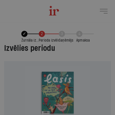
✓
2
3
4
Žurnāla izvēle
Perioda izvēle
Saņēmējs
Apmaksa
Izvēlies periodu