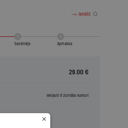
Ienākt
3
4
Saņēmējs
Apmaksa
29.00 €
iekļauti 6 žurnāla numuri
×