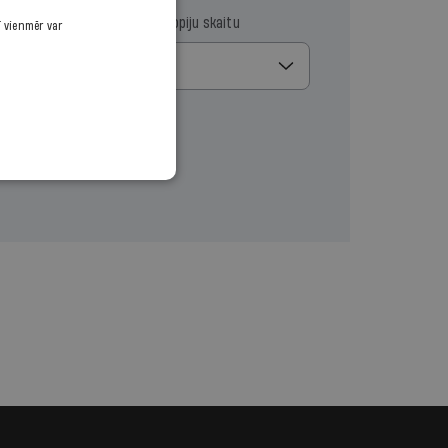
ma datumu
Izvēlies kopiju skaitu
ī vienmēr var
1