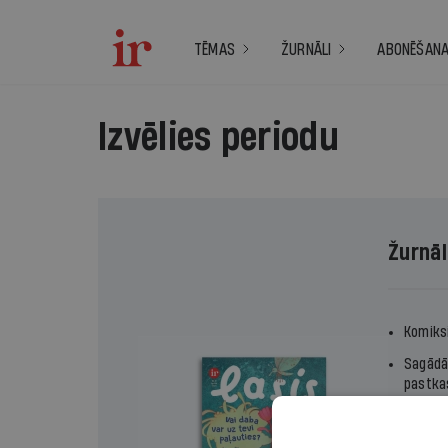
TĒMAS
ŽURNĀLI
ABONĒŠAN
Izvēlies periodu
Žurnāl
Komiksi
Sagādā
pastka
Žurnāls