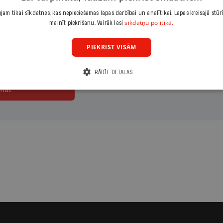
maksājumu
Izvēlies periodu
Izvēlies sāku
am tikai sīkdatnes, kas nepieciešamas lapas darbībai un analītikai. Lapas kreisajā stūr
sīkdatņu politikā.
mainīt piekrišanu. Vairāk lasi
eizējais
Gads
PIEKRIST VISĀM
RĀDĪT DETAĻAS
ināt