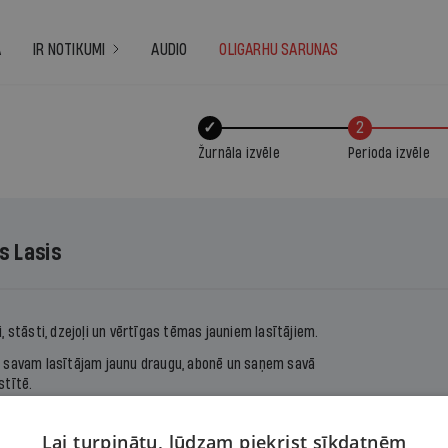
A
IR NOTIKUMI
AUDIO
OLIGARHU SARUNAS
✓
2
Žurnāla izvēle
Perioda izvēle
s Lasis
, stāsti, dzejoļi un vērtīgas tēmas jauniem lasītājiem.
 savam lasītājam jaunu draugu, abonē un saņem savā
stītē.
 iznāk sešas reizes gadā (reizi divos mēnešos).
Lai turpinātu, lūdzam piekrist sīkdatnēm