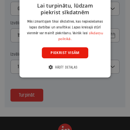
Lai turpinātu, lūdzam
Gads
piekrist sīkdatnēm
Mēs izmantojam tikai sīkdatnes, kas nepieciešamas
Izvēlies sākuma datumu
lapas darbībai un analītikai. Lapas kreisajā stūrī
sīkdatņu
vienmēr var mainīt piekrišanu. Vairāk lasi
politikā.
PIEKRIST VISĀM
Izvēlies kopiju skaitu
1
RĀDĪT DETAĻAS
Turpināt