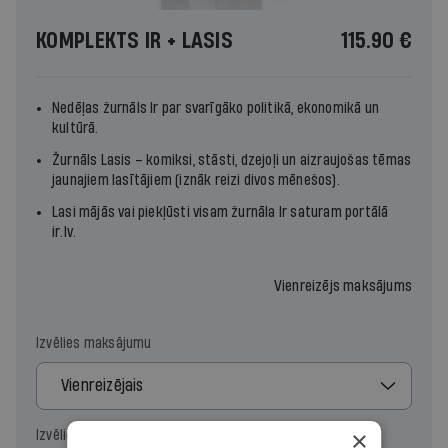
KOMPLEKTS IR + LASIS
115.90 €
Nedēļas žurnāls
Ir
par svarīgāko politikā, ekonomikā un
kultūrā.
Žurnāls
Lasis
– komiksi, stāsti, dzejoļi un aizraujošas tēmas
jaunajiem lasītājiem (iznāk reizi divos mēnešos).
Lasi mājās vai piekļūsti visam žurnāla
Ir
saturam portālā
ir.lv
.
Vienreizējs maksājums
Izvēlies maksājumu
Vienreizējais
×
Izvēlies periodu