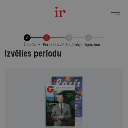
✓
2
3
4
Žurnāla izvēle
Perioda izvēle
Saņēmējs
Apmaksa
Izvēlies periodu