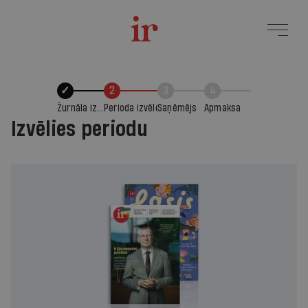
✓
2
3
4
Žurnāla izvēle
Perioda izvēle
Saņēmējs
Apmaksa
Izvēlies periodu