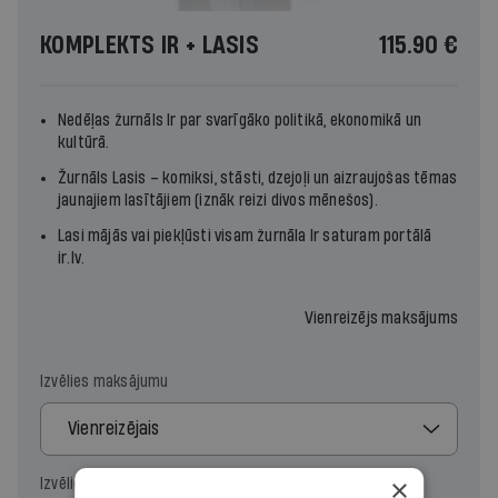
KOMPLEKTS IR + LASIS
115.90 €
Nedēļas žurnāls
Ir
par svarīgāko politikā, ekonomikā un
kultūrā.
Žurnāls
Lasis
– komiksi, stāsti, dzejoļi un aizraujošas tēmas
jaunajiem lasītājiem (iznāk reizi divos mēnešos).
Lasi mājās vai piekļūsti visam žurnāla
Ir
saturam portālā
ir.lv
.
Vienreizējs maksājums
Izvēlies maksājumu
Vienreizējais
×
Izvēlies periodu