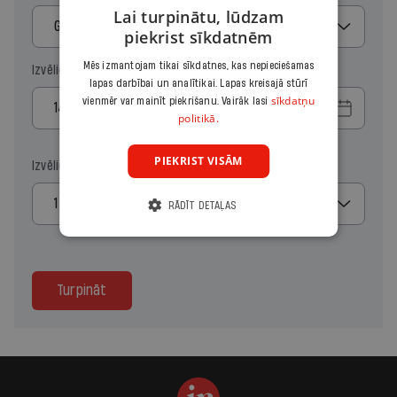
Lai turpinātu, lūdzam
Gads
piekrist sīkdatnēm
Mēs izmantojam tikai sīkdatnes, kas nepieciešamas
Izvēlies sākuma datumu
lapas darbībai un analītikai. Lapas kreisajā stūrī
sīkdatņu
vienmēr var mainīt piekrišanu. Vairāk lasi
politikā.
PIEKRIST VISĀM
Izvēlies kopiju skaitu
1
RĀDĪT DETAĻAS
Turpināt