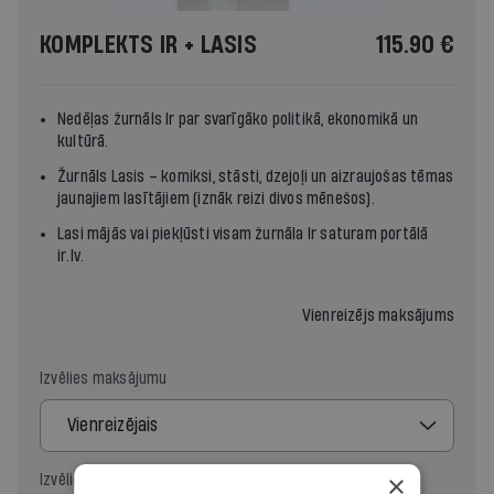
KOMPLEKTS IR + LASIS
115.90 €
Nedēļas žurnāls
Ir
par svarīgāko politikā, ekonomikā un
kultūrā.
Žurnāls
Lasis
– komiksi, stāsti, dzejoļi un aizraujošas tēmas
jaunajiem lasītājiem (iznāk reizi divos mēnešos).
Lasi mājās vai piekļūsti visam žurnāla
Ir
saturam portālā
ir.lv
.
Vienreizējs maksājums
Izvēlies maksājumu
Vienreizējais
×
Izvēlies periodu