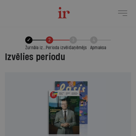
✓
2
3
4
Žurnāla izvēle
Perioda izvēle
Saņēmējs
Apmaksa
Izvēlies periodu