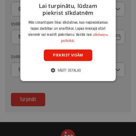
Lai turpinātu, lūdzam
Gads
piekrist sīkdatnēm
Mēs izmantojam tikai sīkdatnes, kas nepieciešamas
Izvēlies sākuma datumu
lapas darbībai un analītikai. Lapas kreisajā stūrī
sīkdatņu
vienmēr var mainīt piekrišanu. Vairāk lasi
politikā.
PIEKRIST VISĀM
Izvēlies kopiju skaitu
1
RĀDĪT DETAĻAS
Turpināt