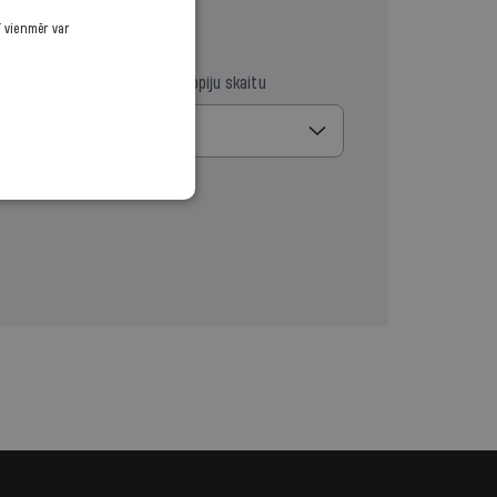
ī vienmēr var
ma datumu
Izvēlies kopiju skaitu
1