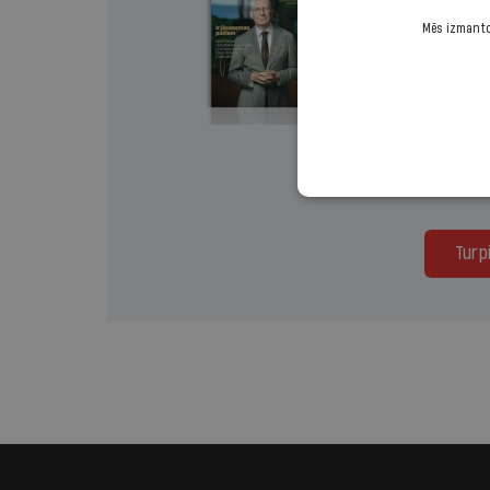
Lasi mā
Mēs izmantoj
Izvēlies 
Vienr
Turp