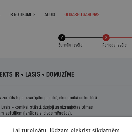
A
IR NOTIKUMI
AUDIO
OLIGARHU SARUNAS
✓
2
Žurnāla izvēle
Perioda izvēle
EKTS IR + LASIS + DOMUZĪME
s žurnāls
Ir
par svarīgāko politikā, ekonomikā un kultūrā.
s
Lasis
– komiksi, stāsti, dzejoļi un aizraujošas tēmas
em lasītājiem (iznāk reizi divos mēnešos).
e – žurnāls latviešu literatūras, publicistikas un
es interesentiem.
Lai turpinātu, lūdzam piekrist sīkdatnēm