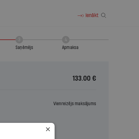
Ienākt
3
4
Saņēmējs
Apmaksa
133.00 €
Vienreizējs maksājums
×