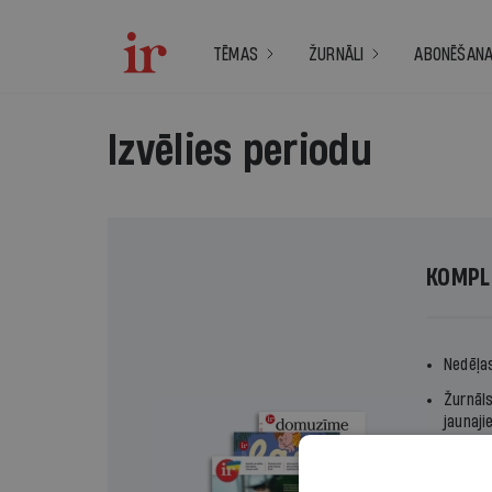
TĒMAS
ŽURNĀLI
ABONĒŠAN
Izvēlies periodu
KOMPL
Nedēļa
Žurnāl
jaunaji
Domuzīm
vēstur