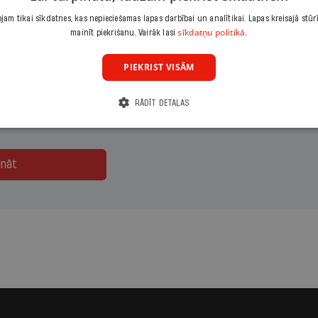
jās vai piekļūsti visam žurnāla
Ir
saturam portālā
ir.lv
.
am tikai sīkdatnes, kas nepieciešamas lapas darbībai un analītikai. Lapas kreisajā stūr
sīkdatņu politikā.
mainīt piekrišanu. Vairāk lasi
maksājumu
Izvēlies periodu
Izvēlies sāku
PIEKRIST VISĀM
eizējais
Gads
RĀDĪT DETAĻAS
ināt