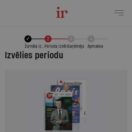
✓
2
3
4
Žurnāla izvēle
Perioda izvēle
Saņēmējs
Apmaksa
Izvēlies periodu