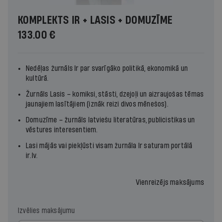
KOMPLEKTS IR + LASIS + DOMUZĪME
133.00 €
Nedēļas žurnāls
Ir
par svarīgāko politikā, ekonomikā un
kultūrā.
Žurnāls
Lasis
– komiksi, stāsti, dzejoļi un aizraujošas tēmas
jaunajiem lasītājiem (iznāk reizi divos mēnešos).
Domuzīme – žurnāls latviešu literatūras, publicistikas un
vēstures interesentiem.
Lasi mājās vai piekļūsti visam žurnāla
Ir
saturam portālā
ir.lv
.
Vienreizējs maksājums
Izvēlies maksājumu