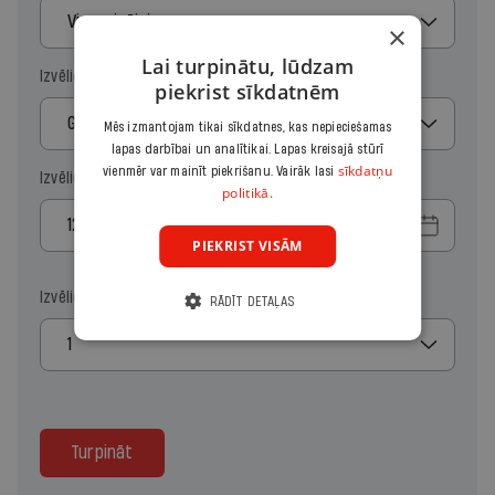
Vienreizējais
×
Lai turpinātu, lūdzam
Izvēlies periodu
piekrist sīkdatnēm
Gads
Mēs izmantojam tikai sīkdatnes, kas nepieciešamas
lapas darbībai un analītikai. Lapas kreisajā stūrī
sīkdatņu
vienmēr var mainīt piekrišanu. Vairāk lasi
Izvēlies sākuma datumu
politikā.
PIEKRIST VISĀM
Izvēlies kopiju skaitu
RĀDĪT DETAĻAS
1
Turpināt