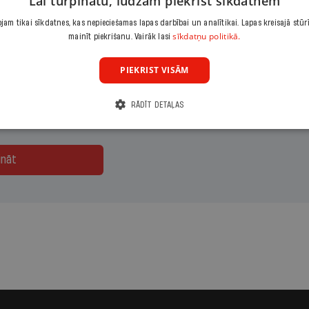
Lai turpinātu, lūdzam piekrist sīkdatnēm
jās vai piekļūsti visam žurnāla
Ir
saturam portālā
ir.lv
.
am tikai sīkdatnes, kas nepieciešamas lapas darbībai un analītikai. Lapas kreisajā stūr
sīkdatņu politikā.
mainīt piekrišanu. Vairāk lasi
maksājumu
Izvēlies periodu
Izvēlies sāku
PIEKRIST VISĀM
eizējais
Gads
RĀDĪT DETAĻAS
ināt