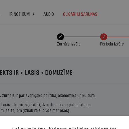
A
IR NOTIKUMI
AUDIO
OLIGARHU SARUNAS
✓
2
Žurnāla izvēle
Perioda izvēle
EKTS IR + LASIS + DOMUZĪME
s žurnāls
Ir
par svarīgāko politikā, ekonomikā un kultūrā.
s
Lasis
– komiksi, stāsti, dzejoļi un aizraujošas tēmas
em lasītājiem (iznāk reizi divos mēnešos).
e – žurnāls latviešu literatūras, publicistikas un
es interesentiem.