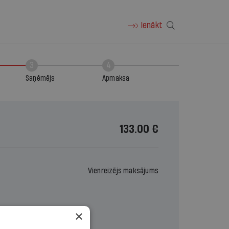
Ienākt
3
4
Saņēmējs
Apmaksa
133.00 €
Vienreizējs maksājums
×