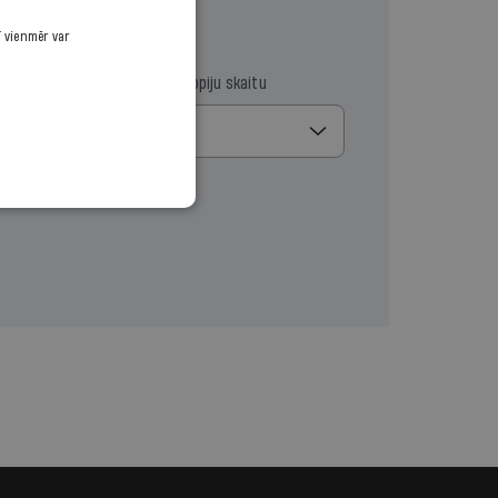
ī vienmēr var
ma datumu
Izvēlies kopiju skaitu
1