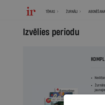
TĒMAS
ŽURNĀLI
ABONĒŠAN
Izvēlies periodu
KOMPL
Nedēļa
Žurnāl
jaunaji
Domuzīm
vēstur