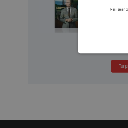
Lasi mā
Mēs izmantoj
Izvēlies 
Vienr
Turp