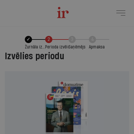
✓
2
3
4
Žurnāla izvēle
Perioda izvēle
Saņēmējs
Apmaksa
Izvēlies periodu