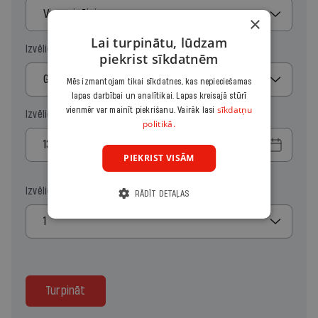
Vienreizējais
×
Lai turpinātu, lūdzam
Izvēlies periodu
piekrist sīkdatnēm
Gads
Mēs izmantojam tikai sīkdatnes, kas nepieciešamas
lapas darbībai un analītikai. Lapas kreisajā stūrī
sīkdatņu
vienmēr var mainīt piekrišanu. Vairāk lasi
Izvēlies sākuma datumu
politikā.
PIEKRIST VISĀM
Izvēlies kopiju skaitu
RĀDĪT DETAĻAS
1
Turpināt