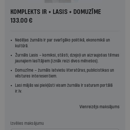
KOMPLEKTS IR + LASIS + DOMUZĪME
133.00 €
Nedēļas žurnāls
Ir
par svarīgāko politikā, ekonomikā un
kultūrā.
Žurnāls
Lasis
– komiksi, stāsti, dzejoļi un aizraujošas tēmas
jaunajiem lasītājiem (iznāk reizi divos mēnešos).
Domuzīme – žurnāls latviešu literatūras, publicistikas un
vēstures interesentiem.
Lasi mājās vai piekļūsti visam žurnāla
Ir
saturam portālā
ir.lv
.
Vienreizējs maksājums
Izvēlies maksājumu