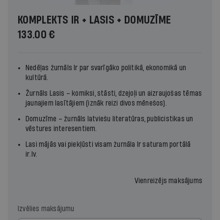
KOMPLEKTS IR + LASIS + DOMUZĪME
133.00 €
Nedēļas žurnāls
Ir
par svarīgāko politikā, ekonomikā un
kultūrā.
Žurnāls
Lasis
– komiksi, stāsti, dzejoļi un aizraujošas tēmas
jaunajiem lasītājiem (iznāk reizi divos mēnešos).
Domuzīme – žurnāls latviešu literatūras, publicistikas un
vēstures interesentiem.
Lasi mājās vai piekļūsti visam žurnāla
Ir
saturam portālā
ir.lv
.
Vienreizējs maksājums
Izvēlies maksājumu