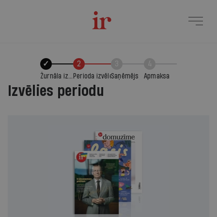
✓
2
3
4
Žurnāla izvēle
Perioda izvēle
Saņēmējs
Apmaksa
Izvēlies periodu