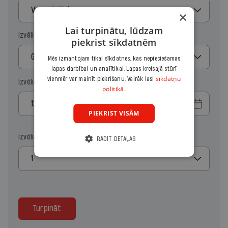
Vienreizējais
×
Lai turpinātu, lūdzam
Izvēlies periodu
piekrist sīkdatnēm
Gads
Mēs izmantojam tikai sīkdatnes, kas nepieciešamas
lapas darbībai un analītikai. Lapas kreisajā stūrī
sīkdatņu
vienmēr var mainīt piekrišanu. Vairāk lasi
Izvēlies sākuma datumu
politikā.
PIEKRIST VISĀM
Izvēlies kopiju skaitu
RĀDĪT DETAĻAS
1
Turpināt