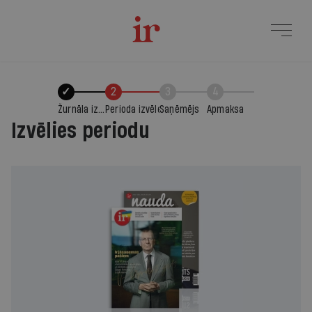
✓
2
3
4
Žurnāla izvēle
Perioda izvēle
Saņēmējs
Apmaksa
Izvēlies periodu