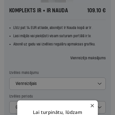
KOMPLEKTS IR + IR NAUDA
109.10 €
Līdz pat 14 EUR atlaide, abonējot
Ir Nauda
kopā ar
Ir.
Lasi mājās vai piekļūsti visam saturam portālā ir.lv.
Abonē uz gadu vai izvēlies regulāru apmaksas grafiku.
Vienreizējs maksājums
Izvēlies maksājumu
Vienreizējais
Izvēlies periodu
×
Gads
Lai turpinātu, lūdzam