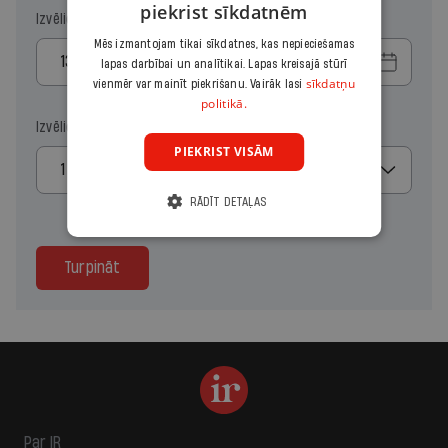
piekrist sīkdatnēm
Izvēlies sākuma datumu
Mēs izmantojam tikai sīkdatnes, kas nepieciešamas
lapas darbībai un analītikai. Lapas kreisajā stūrī
sīkdatņu
vienmēr var mainīt piekrišanu. Vairāk lasi
politikā.
Izvēlies kopiju skaitu
PIEKRIST VISĀM
1
RĀDĪT DETAĻAS
Turpināt
Par IR