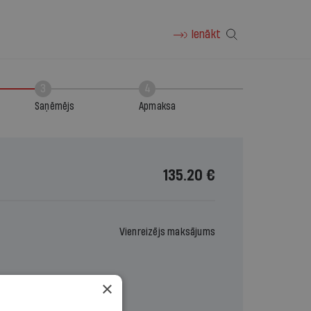
Ienākt
3
4
Saņēmējs
Apmaksa
135.20 €
Vienreizējs maksājums
×