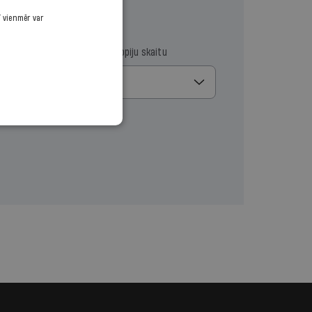
ī vienmēr var
ma datumu
Izvēlies kopiju skaitu
1