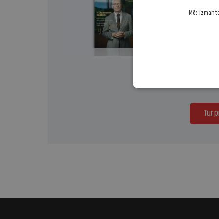
Lasi mā
Mēs izmantoj
Izvēlies 
Vienr
Turp