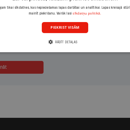
jās vai piekļūsti visam žurnāla
Ir
saturam portālā
ir.lv
.
am tikai sīkdatnes, kas nepieciešamas lapas darbībai un analītikai. Lapas kreisajā stūr
sīkdatņu politikā.
mainīt piekrišanu. Vairāk lasi
maksājumu
Izvēlies periodu
Izvēlies sāku
PIEKRIST VISĀM
eizējais
Gads
RĀDĪT DETAĻAS
ināt