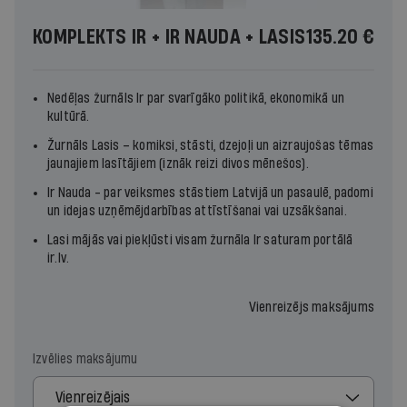
KOMPLEKTS IR + IR NAUDA + LASIS
135.20 €
Nedēļas žurnāls
Ir
par svarīgāko politikā, ekonomikā un
kultūrā.
Žurnāls
Lasis
– komiksi, stāsti, dzejoļi un aizraujošas tēmas
jaunajiem lasītājiem (iznāk reizi divos mēnešos).
Ir Nauda - par veiksmes stāstiem Latvijā un pasaulē, padomi
un idejas uzņēmējdarbības attīstīšanai vai uzsākšanai.
Lasi mājās vai piekļūsti visam žurnāla
Ir
saturam portālā
ir.lv
.
Vienreizējs maksājums
Izvēlies maksājumu
Vienreizējais