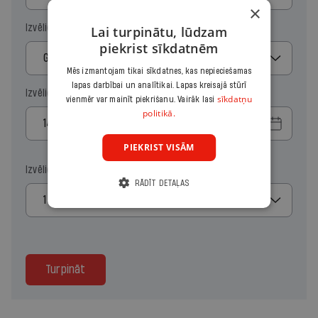
×
Izvēlies periodu
Lai turpinātu, lūdzam
piekrist sīkdatnēm
Gads
Mēs izmantojam tikai sīkdatnes, kas nepieciešamas
lapas darbībai un analītikai. Lapas kreisajā stūrī
Izvēlies sākuma datumu
sīkdatņu
vienmēr var mainīt piekrišanu. Vairāk lasi
politikā.
PIEKRIST VISĀM
Izvēlies kopiju skaitu
RĀDĪT DETAĻAS
1
Turpināt