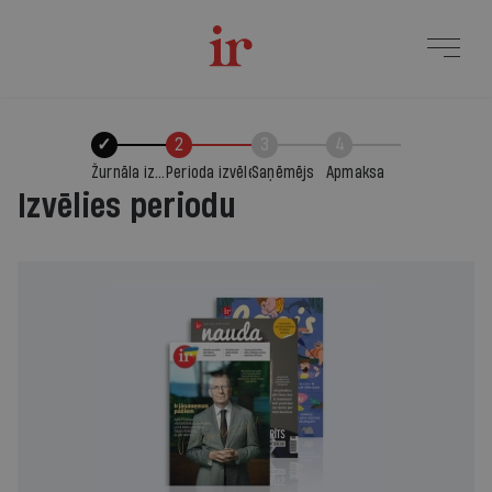
✓
2
3
4
Žurnāla izvēle
Perioda izvēle
Saņēmējs
Apmaksa
Izvēlies periodu