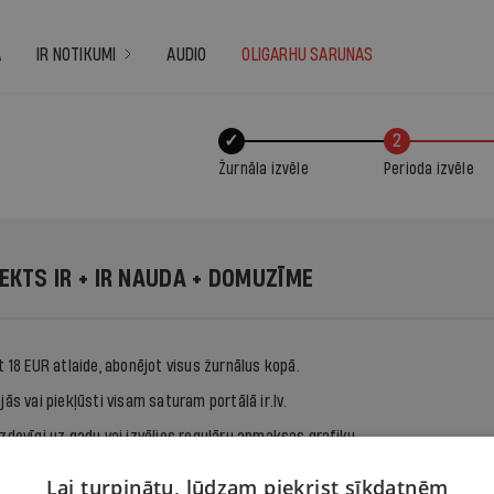
A
IR NOTIKUMI
AUDIO
OLIGARHU SARUNAS
✓
2
Žurnāla izvēle
Perioda izvēle
EKTS IR + IR NAUDA + DOMUZĪME
t 18 EUR atlaide, abonējot visus žurnālus kopā.
jās vai piekļūsti visam saturam portālā ir.lv.
zdevīgi uz gadu vai izvēlies regulāru apmaksas grafiku.
Lai turpinātu, lūdzam piekrist sīkdatnēm