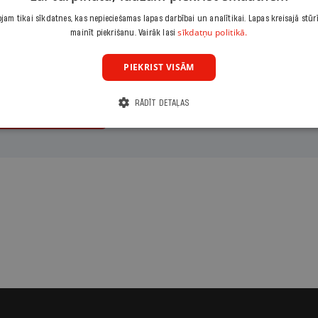
maksājumu
Izvēlies periodu
Izvēlies sāku
am tikai sīkdatnes, kas nepieciešamas lapas darbībai un analītikai. Lapas kreisajā stūr
eizējais
Gads
sīkdatņu politikā.
mainīt piekrišanu. Vairāk lasi
PIEKRIST VISĀM
RĀDĪT DETAĻAS
ināt