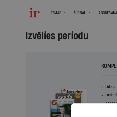
TĒMAS
ŽURNĀLI
ABONĒŠAN
Izvēlies periodu
KOMPL
Līdz pa
Lasi mā
Abonē i