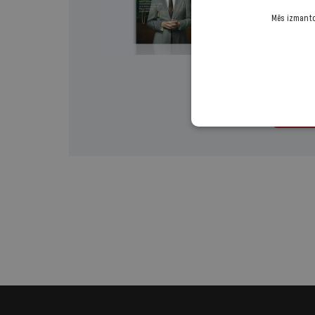
Izvēlies 
Mēs izmantoj
Vienr
Turp