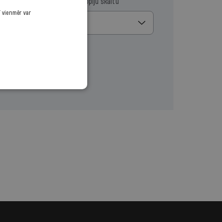
ma datumu
Izvēlies kopiju skaitu
ī vienmēr var
1