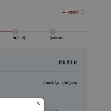
Ienākt
3
4
Saņēmējs
Apmaksa
126.20 €
Vienreizējs maksājums
×