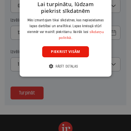
Lai turpinātu, lūdzam
Gads
piekrist sīkdatnēm
Izvēlies sākuma datumu
Mēs izmantojam tikai sīkdatnes, kas nepieciešamas
lapas darbībai un analītikai. Lapas kreisajā stūrī
sīkdatņu
vienmēr var mainīt piekrišanu. Vairāk lasi
politikā.
PIEKRIST VISĀM
Izvēlies kopiju skaitu
1
RĀDĪT DETAĻAS
Turpināt