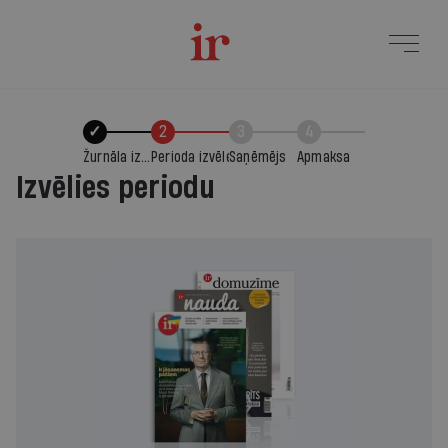
✓
2
3
4
Žurnāla izvēle
Perioda izvēle
Saņēmējs
Apmaksa
Izvēlies periodu