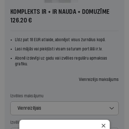
KOMPLEKTS IR + IR NAUDA + DOMUZĪME
126.20 €
Līdz pat 18 EUR atlaide, abonējot visus žurnālus kopā.
Lasi mājās vai piekļūsti visam saturam portālā ir.lv.
Abonē izdevīgi uz gadu vai izvēlies regulāru apmaksas
grafiku.
Vienreizējs maksājums
Izvēlies maksājumu
Vienreizējais
Izvēlies periodu
×