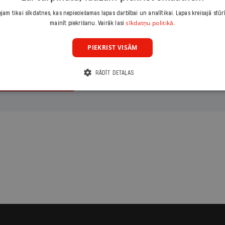
maksājumu
Izvēlies periodu
Izvēlies sāku
am tikai sīkdatnes, kas nepieciešamas lapas darbībai un analītikai. Lapas kreisajā stūr
eizējais
Gads
sīkdatņu politikā.
mainīt piekrišanu. Vairāk lasi
PIEKRIST VISĀM
RĀDĪT DETAĻAS
ināt