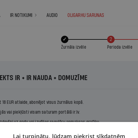
A
IR NOTIKUMI
AUDIO
OLIGARHU SARUNAS
✓
2
Žurnāla izvēle
Perioda izvēle
EKTS IR + IR NAUDA + DOMUZĪME
t 18 EUR atlaide, abonējot visus žurnālus kopā.
jās vai piekļūsti visam saturam portālā ir.lv.
zdevīgi uz gadu vai izvēlies regulāru apmaksas grafiku.
Lai turpinātu, lūdzam piekrist sīkdatnēm