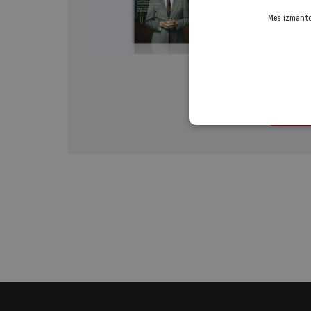
Izvēlies 
Mēs izmantoj
Vienr
Turp