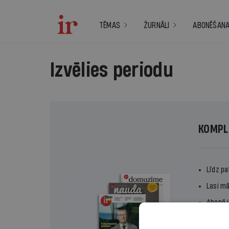
TĒMAS
ŽURNĀLI
ABONĒŠAN
Izvēlies periodu
KOMPL
Līdz pa
Lasi mā
Abonē i