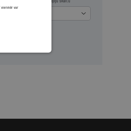
ma datumu
Izvēlies kopiju skaitu
ī vienmēr var
1