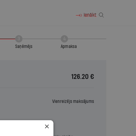
Ienākt
3
4
Saņēmējs
Apmaksa
126.20 €
Vienreizējs maksājums
×