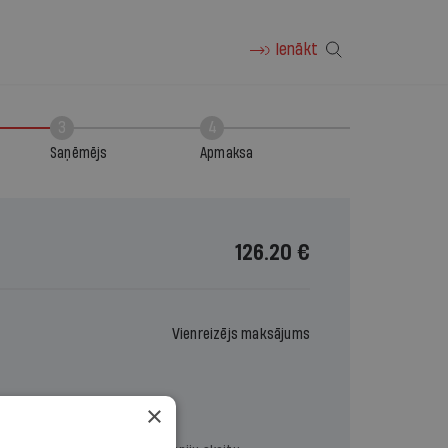
Ienākt
3
4
Saņēmējs
Apmaksa
126.20 €
Vienreizējs maksājums
×