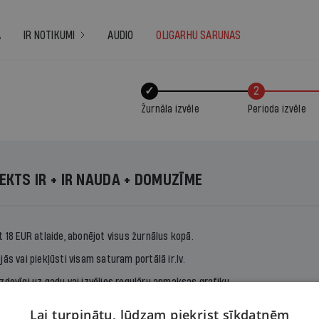
A
IR NOTIKUMI
AUDIO
OLIGARHU SARUNAS
✓
2
Žurnāla izvēle
Perioda izvēle
EKTS IR + IR NAUDA + DOMUZĪME
t 18 EUR atlaide, abonējot visus žurnālus kopā.
jās vai piekļūsti visam saturam portālā ir.lv.
zdevīgi uz gadu vai izvēlies regulāru apmaksas grafiku.
Lai turpinātu, lūdzam piekrist sīkdatnēm