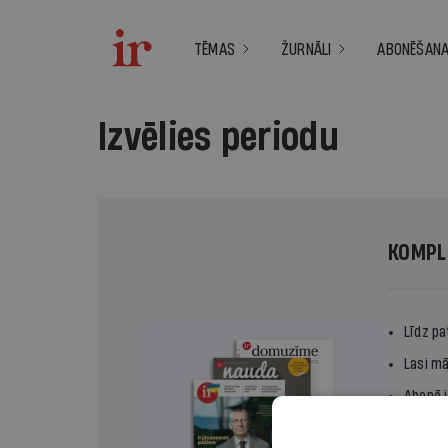
TĒMAS
ŽURNĀLI
ABONĒŠAN
Izvēlies periodu
KOMPL
Līdz pa
Lasi mā
Abonē i