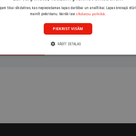
maksājumu
Izvēlies periodu
Izvēlies sāku
am tikai sīkdatnes, kas nepieciešamas lapas darbībai un analītikai. Lapas kreisajā stūr
eizējais
Gads
sīkdatņu politikā.
mainīt piekrišanu. Vairāk lasi
PIEKRIST VISĀM
RĀDĪT DETAĻAS
ināt