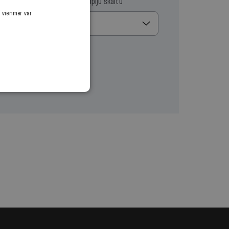
ma datumu
Izvēlies kopiju skaitu
ī vienmēr var
1